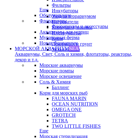
Фильтры
Еще
Инкубаторы
Обслуживание
Уход за террариумом
Флорариумы
Нагреватели
Флорариумы и аксессуары
Кормушки, поилки
Аквариумы для устриц
Инструменты
Муравьиная ферма
Корм
Новая Флорариум
Декорации и грунт
МОРСКОЙ АКВАРИУМ
SEA
Увлажнители
Аквариумы, Свет, Соль и химия, флотаторы, реакторы,
декор и т.д.
Морские аквариумы
Морские помпы
Морское освещение
Соль & Химия
Баллинг
Корм для морских рыб
FAUNA MARIN
OCEAN NUTRITION
OMEGA ONE
GROTECH
TETRA
TWO LITTLE FISHIES
Еще
Морская стерилизация