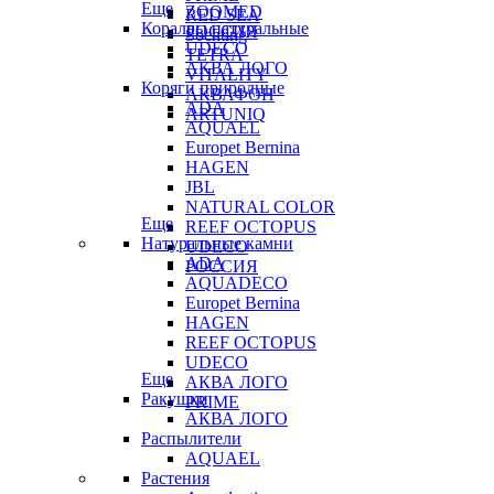
Еще
ZOOMED
RED SEA
Кораллы натуральные
РОССИЯ
Sochting
UDECO
TETRA
АКВА ЛОГО
VITALITY
Коряги природные
АКВАФОН
ADA
ARTUNIQ
AQUAEL
Europet Bernina
HAGEN
JBL
NATURAL COLOR
Еще
REEF OCTOPUS
Натуральные камни
UDECO
ADA
РОССИЯ
AQUADECO
Europet Bernina
HAGEN
REEF OCTOPUS
UDECO
Еще
АКВА ЛОГО
Ракушки
PRIME
АКВА ЛОГО
Распылители
AQUAEL
Растения