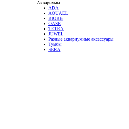
Аквариумы
ADA
AQUAEL
BIORB
OASE
TETRA
JUWEL
Разные аквариумные аксессуары
Тумбы
SERA