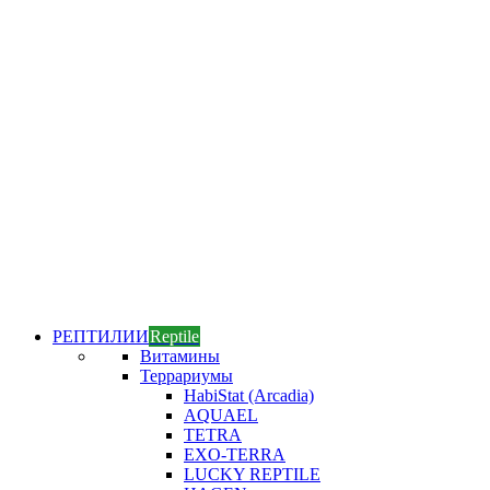
РЕПТИЛИИ
Reptile
Витамины
Террариумы
HabiStat (Arcadia)
AQUAEL
TETRA
EXO-TERRA
LUCKY REPTILE