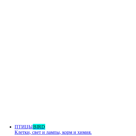
ПТИЦЫ
BIRD
Клетки, свет и лампы, корм и химия.