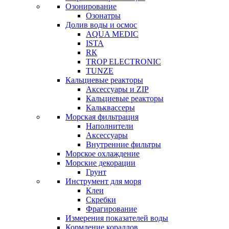
Озонирование
Озонатры
Долив воды и осмос
AQUA MEDIC
ISTA
RК
TROP ELECTRONIC
TUNZE
Кальциевые реакторы
Аксессуары и ZIP
Кальциевые реакторы
Кальквассеры
Морская фильтрация
Наполнители
Аксессуары
Внутренние фильтры
Морское охлаждение
Морские декорации
Грунт
Инструмент для моря
Клеи
Скребки
Фрагирование
Измерения показателей воды
Кормление кораллов