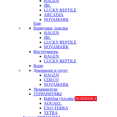
HAGEN
JBL
LUCKY REPTILE
ARCADIA
NOVAMARK
Еще
Кормушки, поилки
HAGEN
JBL
LUCKY REPTILE
NOVAMARK
Инструменты
HAGEN
LUCKY REPTILE
Корм
Декорации и грунт
HAGEN
UDECO
NOVAMARK
Увлажнители
ТЕРРАРИУМЫ
HabiStat (Arcadia)
НОВИНКА
AQUAEL
EXO-TERRA
TETRA