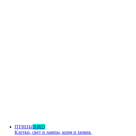
ПТИЦЫ
BIRD
Клетки, свет и лампы, корм и химия.