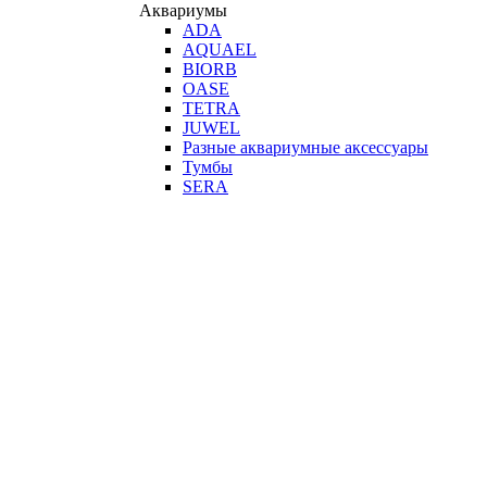
Аквариумы
ADA
AQUAEL
BIORB
OASE
TETRA
JUWEL
Разные аквариумные аксессуары
Тумбы
SERA