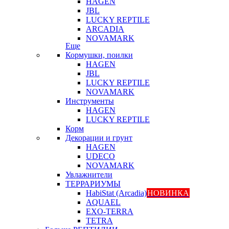
HAGEN
JBL
LUCKY REPTILE
ARCADIA
NOVAMARK
Еще
Кормушки, поилки
HAGEN
JBL
LUCKY REPTILE
NOVAMARK
Инструменты
HAGEN
LUCKY REPTILE
Корм
Декорации и грунт
HAGEN
UDECO
NOVAMARK
Увлажнители
ТЕРРАРИУМЫ
HabiStat (Arcadia)
НОВИНКА
AQUAEL
EXO-TERRA
TETRA