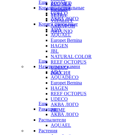
Еще
ZOOMED
RED SEA
Кораллы натуральные
РОССИЯ
Sochting
UDECO
TETRA
АКВА ЛОГО
VITALITY
Коряги природные
АКВАФОН
ADA
ARTUNIQ
AQUAEL
Europet Bernina
HAGEN
JBL
NATURAL COLOR
Еще
REEF OCTOPUS
Натуральные камни
UDECO
ADA
РОССИЯ
AQUADECO
Europet Bernina
HAGEN
REEF OCTOPUS
UDECO
Еще
АКВА ЛОГО
Ракушки
PRIME
АКВА ЛОГО
Распылители
AQUAEL
Растения