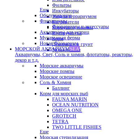
Фильтры
Еще
Инкубаторы
Обслуживание
Уход за террариумом
Флорариумы
Нагреватели
Флорариумы и аксессуары
Кормушки, поилки
Аквариумы для устриц
Инструменты
Муравьиная ферма
Корм
Новая Флорариум
Декорации и грунт
МОРСКОЙ АКВАРИУМ
SEA
Увлажнители
Аквариумы, Свет, Соль и химия, флотаторы, реакторы,
декор и т.д.
Морские аквариумы
Морские помпы
Морское освещение
Соль & Химия
Баллинг
Корм для морских рыб
FAUNA MARIN
OCEAN NUTRITION
OMEGA ONE
GROTECH
TETRA
TWO LITTLE FISHIES
Еще
Морская стерилизация