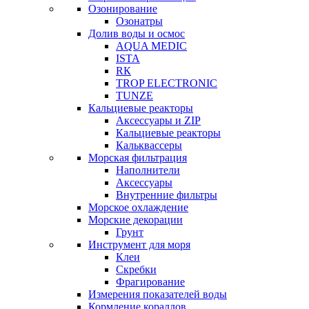
Озонирование
Озонатры
Долив воды и осмос
AQUA MEDIC
ISTA
RК
TROP ELECTRONIC
TUNZE
Кальциевые реакторы
Аксессуары и ZIP
Кальциевые реакторы
Кальквассеры
Морская фильтрация
Наполнители
Аксессуары
Внутренние фильтры
Морское охлаждение
Морские декорации
Грунт
Инструмент для моря
Клеи
Скребки
Фрагирование
Измерения показателей воды
Кормление кораллов