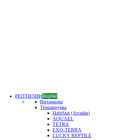
РЕПТИЛИИ
Reptile
Витамины
Террариумы
HabiStat (Arcadia)
AQUAEL
TETRA
EXO-TERRA
LUCKY REPTILE