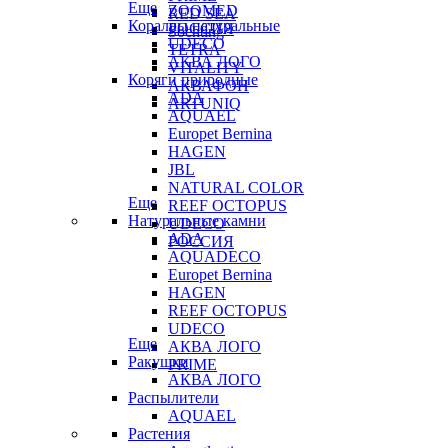
Еще
ZOOMED
RED SEA
Кораллы натуральные
РОССИЯ
Sochting
UDECO
TETRA
АКВА ЛОГО
VITALITY
Коряги природные
АКВАФОН
ADA
ARTUNIQ
AQUAEL
Europet Bernina
HAGEN
JBL
NATURAL COLOR
Еще
REEF OCTOPUS
Натуральные камни
UDECO
ADA
РОССИЯ
AQUADECO
Europet Bernina
HAGEN
REEF OCTOPUS
UDECO
Еще
АКВА ЛОГО
Ракушки
PRIME
АКВА ЛОГО
Распылители
AQUAEL
Растения