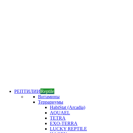
РЕПТИЛИИ
Reptile
Витамины
Террариумы
HabiStat (Arcadia)
AQUAEL
TETRA
EXO-TERRA
LUCKY REPTILE