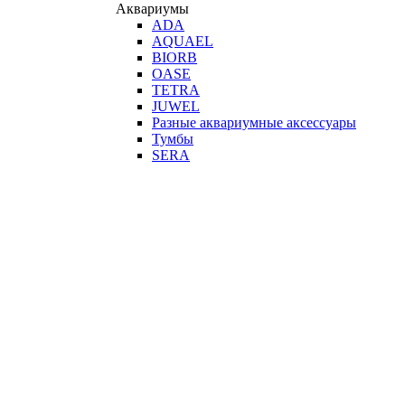
Аквариумы
ADA
AQUAEL
BIORB
OASE
TETRA
JUWEL
Разные аквариумные аксессуары
Тумбы
SERA