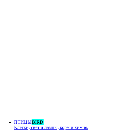
ПТИЦЫ
BIRD
Клетки, свет и лампы, корм и химия.