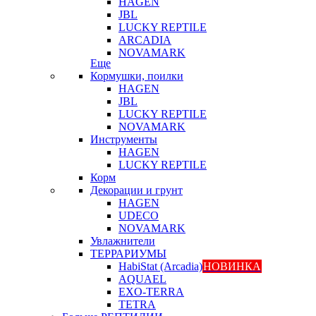
HAGEN
JBL
LUCKY REPTILE
ARCADIA
NOVAMARK
Еще
Кормушки, поилки
HAGEN
JBL
LUCKY REPTILE
NOVAMARK
Инструменты
HAGEN
LUCKY REPTILE
Корм
Декорации и грунт
HAGEN
UDECO
NOVAMARK
Увлажнители
ТЕРРАРИУМЫ
HabiStat (Arcadia)
НОВИНКА
AQUAEL
EXO-TERRA
TETRA