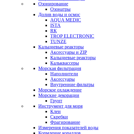
Озонирование
Озонатры
Долив воды и осмос
AQUA MEDIC
ISTA
RК
TROP ELECTRONIC
TUNZE
Кальциевые реакторы
Аксессуары и ZIP
Кальциевые реакторы
Кальквассеры
Морская фильтрация
Наполнители
Аксессуары
Внутренние фильтры
Морское охлаждение
Морские декорации
Грунт
Инструмент для моря
Клеи
Скребки
Фрагирование
Измерения показателей воды
Кормление кораллов