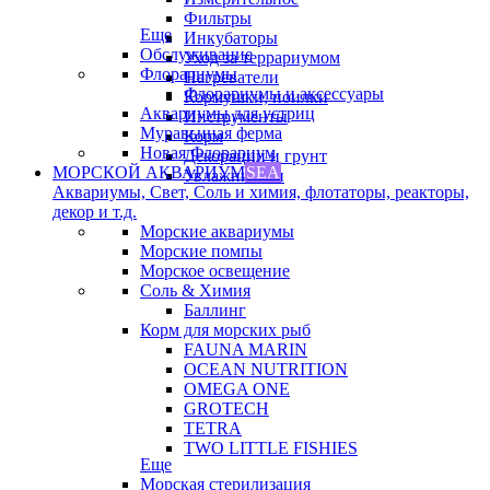
Фильтры
Еще
Инкубаторы
Обслуживание
Уход за террариумом
Флорариумы
Нагреватели
Флорариумы и аксессуары
Кормушки, поилки
Аквариумы для устриц
Инструменты
Муравьиная ферма
Корм
Новая Флорариум
Декорации и грунт
МОРСКОЙ АКВАРИУМ
SEA
Увлажнители
Аквариумы, Свет, Соль и химия, флотаторы, реакторы,
декор и т.д.
Морские аквариумы
Морские помпы
Морское освещение
Соль & Химия
Баллинг
Корм для морских рыб
FAUNA MARIN
OCEAN NUTRITION
OMEGA ONE
GROTECH
TETRA
TWO LITTLE FISHIES
Еще
Морская стерилизация