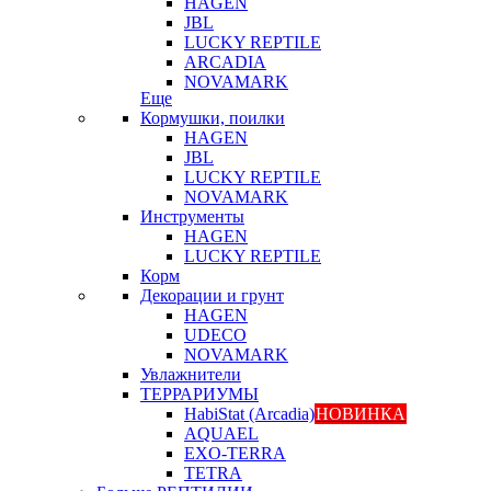
HAGEN
JBL
LUCKY REPTILE
ARCADIA
NOVAMARK
Еще
Кормушки, поилки
HAGEN
JBL
LUCKY REPTILE
NOVAMARK
Инструменты
HAGEN
LUCKY REPTILE
Корм
Декорации и грунт
HAGEN
UDECO
NOVAMARK
Увлажнители
ТЕРРАРИУМЫ
HabiStat (Arcadia)
НОВИНКА
AQUAEL
EXO-TERRA
TETRA