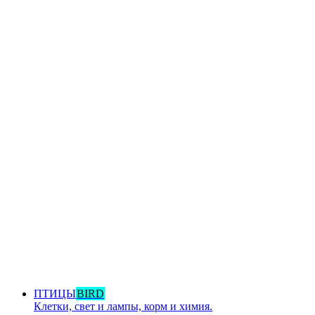
ПТИЦЫ
BIRD
Клетки, свет и лампы, корм и химия.