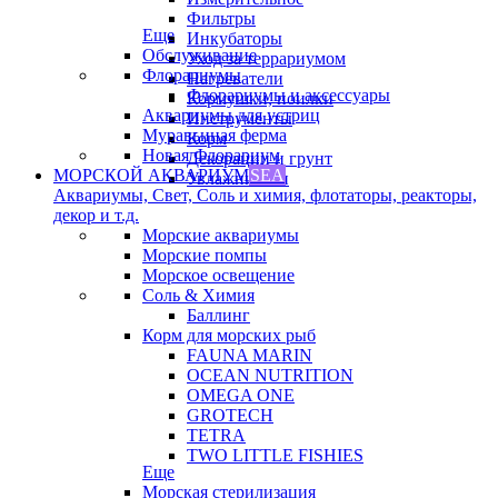
Фильтры
Еще
Инкубаторы
Обслуживание
Уход за террариумом
Флорариумы
Нагреватели
Флорариумы и аксессуары
Кормушки, поилки
Аквариумы для устриц
Инструменты
Муравьиная ферма
Корм
Новая Флорариум
Декорации и грунт
МОРСКОЙ АКВАРИУМ
SEA
Увлажнители
Аквариумы, Свет, Соль и химия, флотаторы, реакторы,
декор и т.д.
Морские аквариумы
Морские помпы
Морское освещение
Соль & Химия
Баллинг
Корм для морских рыб
FAUNA MARIN
OCEAN NUTRITION
OMEGA ONE
GROTECH
TETRA
TWO LITTLE FISHIES
Еще
Морская стерилизация