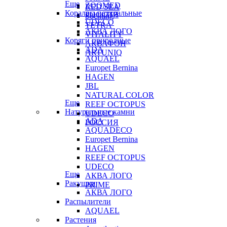
Еще
ZOOMED
RED SEA
Кораллы натуральные
РОССИЯ
Sochting
UDECO
TETRA
АКВА ЛОГО
VITALITY
Коряги природные
АКВАФОН
ADA
ARTUNIQ
AQUAEL
Europet Bernina
HAGEN
JBL
NATURAL COLOR
Еще
REEF OCTOPUS
Натуральные камни
UDECO
ADA
РОССИЯ
AQUADECO
Europet Bernina
HAGEN
REEF OCTOPUS
UDECO
Еще
АКВА ЛОГО
Ракушки
PRIME
АКВА ЛОГО
Распылители
AQUAEL
Растения