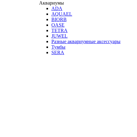
Аквариумы
ADA
AQUAEL
BIORB
OASE
TETRA
JUWEL
Разные аквариумные аксессуары
Тумбы
SERA