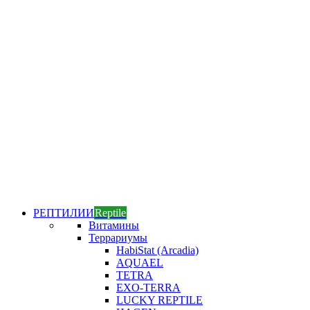
РЕПТИЛИИ
Reptile
Витамины
Террариумы
HabiStat (Arcadia)
AQUAEL
TETRA
EXO-TERRA
LUCKY REPTILE