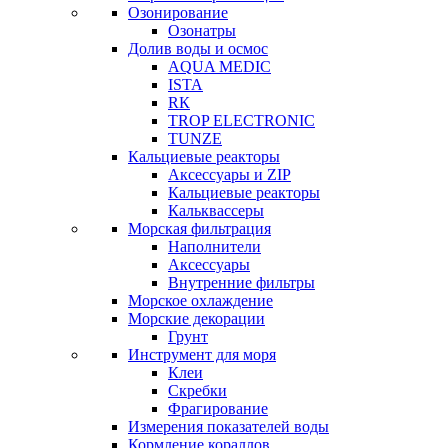
Озонирование
Озонатры
Долив воды и осмос
AQUA MEDIC
ISTA
RК
TROP ELECTRONIC
TUNZE
Кальциевые реакторы
Аксессуары и ZIP
Кальциевые реакторы
Кальквассеры
Морская фильтрация
Наполнители
Аксессуары
Внутренние фильтры
Морское охлаждение
Морские декорации
Грунт
Инструмент для моря
Клеи
Скребки
Фрагирование
Измерения показателей воды
Кормление кораллов