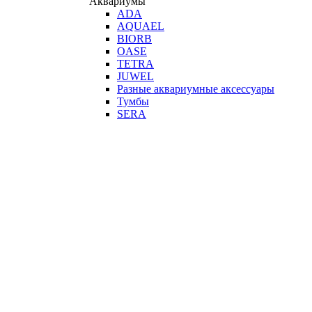
Аквариумы
ADA
AQUAEL
BIORB
OASE
TETRA
JUWEL
Разные аквариумные аксессуары
Тумбы
SERA