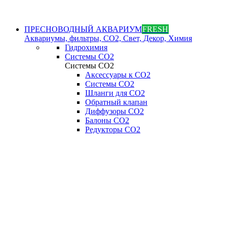
ПРЕСНОВОДНЫЙ АКВАРИУМ
FRESH
Аквариумы, фильтры, СО2, Свет, Декор, Химия
Гидрохимия
Системы СО2
Системы СО2
Аксессуары к СО2
Системы СО2
Шланги для CO2
Обратный клапан
Диффузоры СO2
Балоны CO2
Редукторы CO2