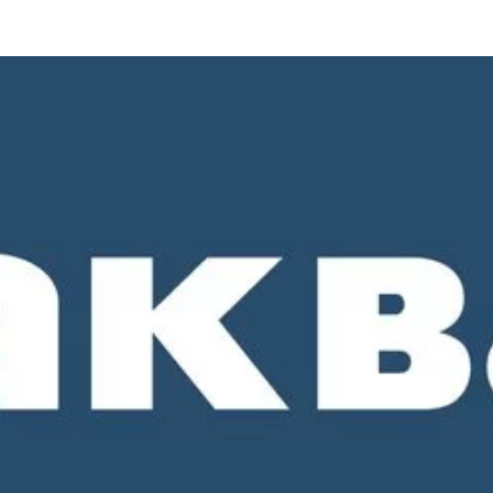
о 18-00. СБ и ВС - выходные