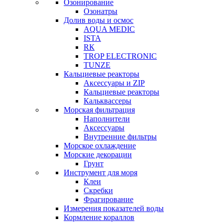
Озонирование
Озонатры
Долив воды и осмос
AQUA MEDIC
ISTA
RК
TROP ELECTRONIC
TUNZE
Кальциевые реакторы
Аксессуары и ZIP
Кальциевые реакторы
Кальквассеры
Морская фильтрация
Наполнители
Аксессуары
Внутренние фильтры
Морское охлаждение
Морские декорации
Грунт
Инструмент для моря
Клеи
Скребки
Фрагирование
Измерения показателей воды
Кормление кораллов