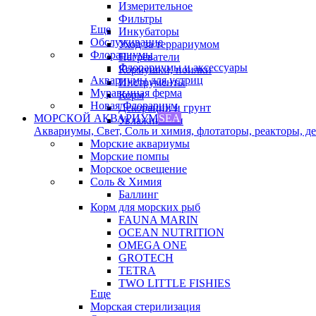
Измерительное
Фильтры
Еще
Инкубаторы
Обслуживание
Уход за террариумом
Флорариумы
Нагреватели
Флорариумы и аксессуары
Кормушки, поилки
Аквариумы для устриц
Инструменты
Муравьиная ферма
Корм
Новая Флорариум
Декорации и грунт
МОРСКОЙ АКВАРИУМ
SEA
Увлажнители
Аквариумы, Свет, Соль и химия, флотаторы, реакторы, дек
Морские аквариумы
Морские помпы
Морское освещение
Соль & Химия
Баллинг
Корм для морских рыб
FAUNA MARIN
OCEAN NUTRITION
OMEGA ONE
GROTECH
TETRA
TWO LITTLE FISHIES
Еще
Морская стерилизация