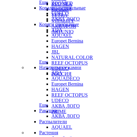
Еще
ZOOMED
RED SEA
Кораллы натуральные
РОССИЯ
Sochting
UDECO
TETRA
АКВА ЛОГО
VITALITY
Коряги природные
АКВАФОН
ADA
ARTUNIQ
AQUAEL
Europet Bernina
HAGEN
JBL
NATURAL COLOR
Еще
REEF OCTOPUS
Натуральные камни
UDECO
ADA
РОССИЯ
AQUADECO
Europet Bernina
HAGEN
REEF OCTOPUS
UDECO
Еще
АКВА ЛОГО
Ракушки
PRIME
АКВА ЛОГО
Распылители
AQUAEL
Растения