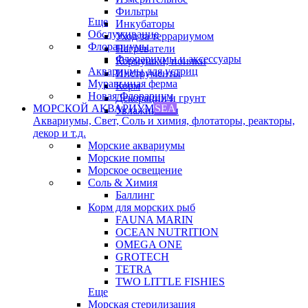
Фильтры
Еще
Инкубаторы
Обслуживание
Уход за террариумом
Флорариумы
Нагреватели
Флорариумы и аксессуары
Кормушки, поилки
Аквариумы для устриц
Инструменты
Муравьиная ферма
Корм
Новая Флорариум
Декорации и грунт
МОРСКОЙ АКВАРИУМ
SEA
Увлажнители
Аквариумы, Свет, Соль и химия, флотаторы, реакторы,
декор и т.д.
Морские аквариумы
Морские помпы
Морское освещение
Соль & Химия
Баллинг
Корм для морских рыб
FAUNA MARIN
OCEAN NUTRITION
OMEGA ONE
GROTECH
TETRA
TWO LITTLE FISHIES
Еще
Морская стерилизация