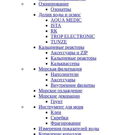
Озонирование
Озонатры
Долив воды и осмос
AQUA MEDIC
ISTA
RК
TROP ELECTRONIC
TUNZE
Кальциевые реакторы
Аксессуары и ZIP
Кальциевые реакторы
Кальквассеры
Морская фильтрация
Наполнители
Аксессуары
Внутренние фильтры
Морское охлаждение
Морские декорации
Грунт
Инструмент для моря
Клеи
Скребки
Фрагирование
Измерения показателей воды
Кормление кораллов