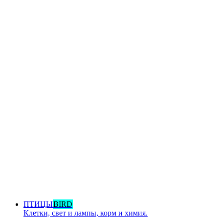
ПТИЦЫ
BIRD
Клетки, свет и лампы, корм и химия.