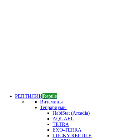
РЕПТИЛИИ
Reptile
Витамины
Террариумы
HabiStat (Arcadia)
AQUAEL
TETRA
EXO-TERRA
LUCKY REPTILE