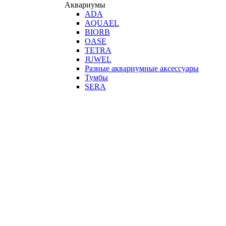
Аквариумы
ADA
AQUAEL
BIORB
OASE
TETRA
JUWEL
Разные аквариумные аксессуары
Тумбы
SERA