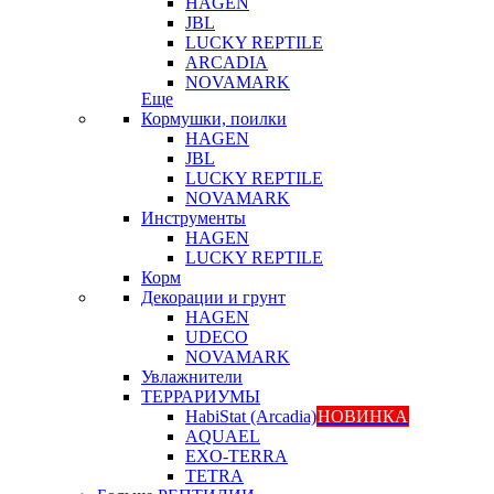
HAGEN
JBL
LUCKY REPTILE
ARCADIA
NOVAMARK
Еще
Кормушки, поилки
HAGEN
JBL
LUCKY REPTILE
NOVAMARK
Инструменты
HAGEN
LUCKY REPTILE
Корм
Декорации и грунт
HAGEN
UDECO
NOVAMARK
Увлажнители
ТЕРРАРИУМЫ
HabiStat (Arcadia)
НОВИНКА
AQUAEL
EXO-TERRA
TETRA