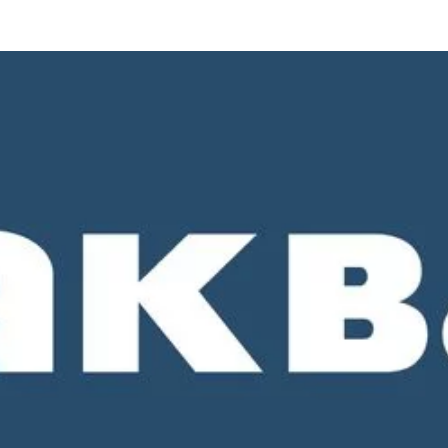
о 18-00. СБ и ВС - выходные