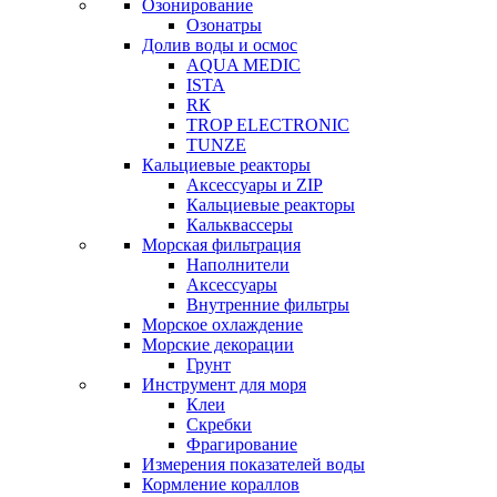
Озонирование
Озонатры
Долив воды и осмос
AQUA MEDIC
ISTA
RК
TROP ELECTRONIC
TUNZE
Кальциевые реакторы
Аксессуары и ZIP
Кальциевые реакторы
Кальквассеры
Морская фильтрация
Наполнители
Аксессуары
Внутренние фильтры
Морское охлаждение
Морские декорации
Грунт
Инструмент для моря
Клеи
Скребки
Фрагирование
Измерения показателей воды
Кормление кораллов