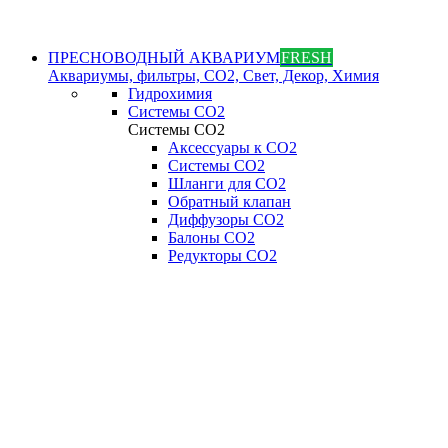
ПРЕСНОВОДНЫЙ АКВАРИУМ
FRESH
Аквариумы, фильтры, СО2, Свет, Декор, Химия
Гидрохимия
Системы СО2
Системы СО2
Аксессуары к СО2
Системы СО2
Шланги для CO2
Обратный клапан
Диффузоры СO2
Балоны CO2
Редукторы CO2