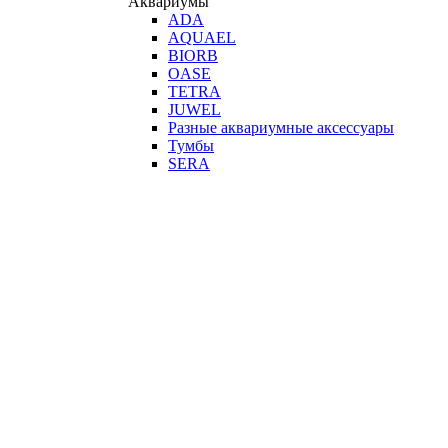
Аквариумы
ADA
AQUAEL
BIORB
OASE
TETRA
JUWEL
Разные аквариумные аксессуары
Тумбы
SERA