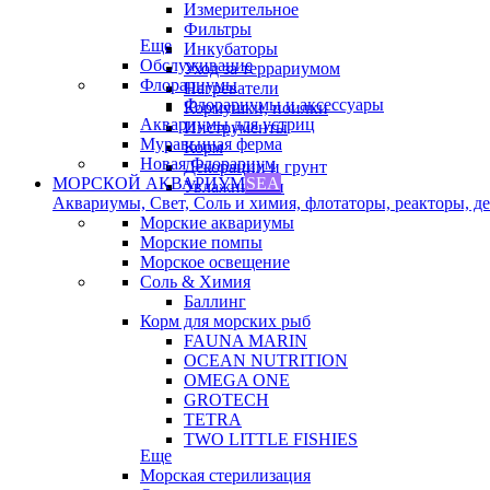
Измерительное
Фильтры
Еще
Инкубаторы
Обслуживание
Уход за террариумом
Флорариумы
Нагреватели
Флорариумы и аксессуары
Кормушки, поилки
Аквариумы для устриц
Инструменты
Муравьиная ферма
Корм
Новая Флорариум
Декорации и грунт
МОРСКОЙ АКВАРИУМ
SEA
Увлажнители
Аквариумы, Свет, Соль и химия, флотаторы, реакторы, дек
Морские аквариумы
Морские помпы
Морское освещение
Соль & Химия
Баллинг
Корм для морских рыб
FAUNA MARIN
OCEAN NUTRITION
OMEGA ONE
GROTECH
TETRA
TWO LITTLE FISHIES
Еще
Морская стерилизация