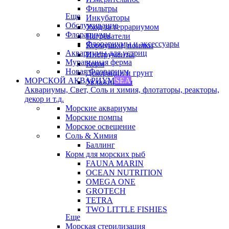
Фильтры
Еще
Инкубаторы
Обслуживание
Уход за террариумом
Флорариумы
Нагреватели
Флорариумы и аксессуары
Кормушки, поилки
Аквариумы для устриц
Инструменты
Муравьиная ферма
Корм
Новая Флорариум
Декорации и грунт
МОРСКОЙ АКВАРИУМ
SEA
Увлажнители
Аквариумы, Свет, Соль и химия, флотаторы, реакторы,
декор и т.д.
Морские аквариумы
Морские помпы
Морское освещение
Соль & Химия
Баллинг
Корм для морских рыб
FAUNA MARIN
OCEAN NUTRITION
OMEGA ONE
GROTECH
TETRA
TWO LITTLE FISHIES
Еще
Морская стерилизация