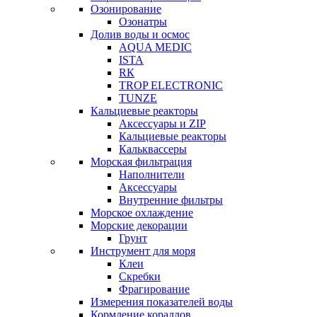
Озонирование
Озонатры
Долив воды и осмос
AQUA MEDIC
ISTA
RК
TROP ELECTRONIC
TUNZE
Кальциевые реакторы
Аксессуары и ZIP
Кальциевые реакторы
Кальквассеры
Морская фильтрация
Наполнители
Аксессуары
Внутренние фильтры
Морское охлаждение
Морские декорации
Грунт
Инструмент для моря
Клеи
Скребки
Фрагирование
Измерения показателей воды
Кормление кораллов