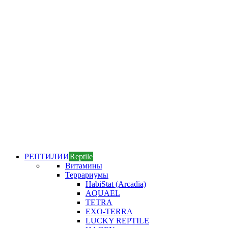
РЕПТИЛИИ
Reptile
Витамины
Террариумы
HabiStat (Arcadia)
AQUAEL
TETRA
EXO-TERRA
LUCKY REPTILE