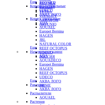
Еще
ZOOMED
RED SEA
Кораллы натуральные
РОССИЯ
Sochting
UDECO
TETRA
АКВА ЛОГО
VITALITY
Коряги природные
АКВАФОН
ADA
ARTUNIQ
AQUAEL
Europet Bernina
HAGEN
JBL
NATURAL COLOR
Еще
REEF OCTOPUS
Натуральные камни
UDECO
ADA
РОССИЯ
AQUADECO
Europet Bernina
HAGEN
REEF OCTOPUS
UDECO
Еще
АКВА ЛОГО
Ракушки
PRIME
АКВА ЛОГО
Распылители
AQUAEL
Растения