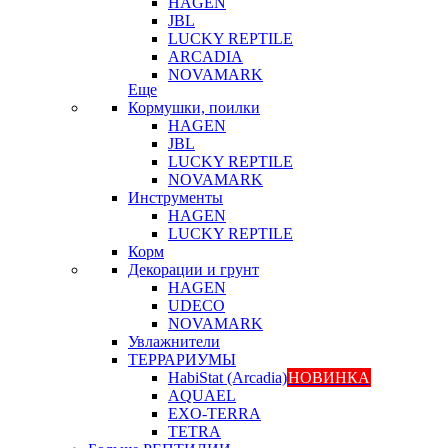
HAGEN
JBL
LUCKY REPTILE
ARCADIA
NOVAMARK
Еще
Кормушки, поилки
HAGEN
JBL
LUCKY REPTILE
NOVAMARK
Инструменты
HAGEN
LUCKY REPTILE
Корм
Декорации и грунт
HAGEN
UDECO
NOVAMARK
Увлажнители
ТЕРРАРИУМЫ
HabiStat (Arcadia)
НОВИНКА
AQUAEL
EXO-TERRA
TETRA