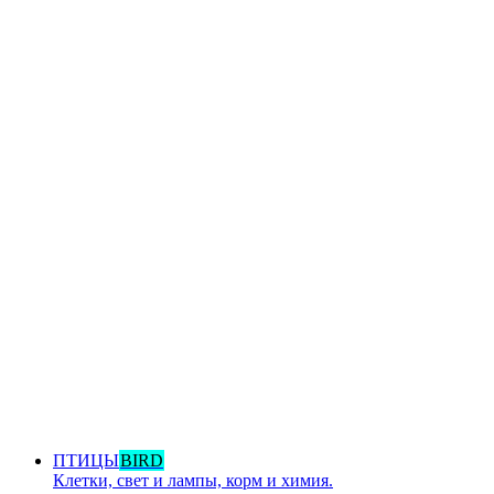
ПТИЦЫ
BIRD
Клетки, свет и лампы, корм и химия.