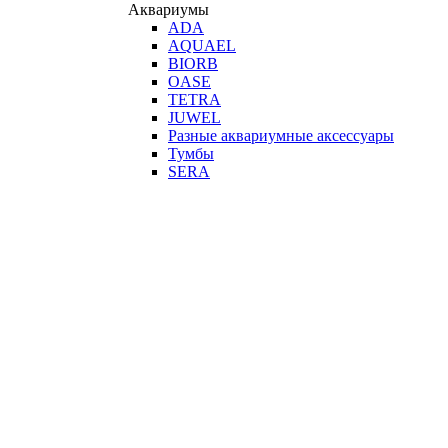
Аквариумы
ADA
AQUAEL
BIORB
OASE
TETRA
JUWEL
Разные аквариумные аксессуары
Тумбы
SERA