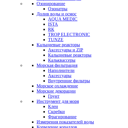
Озонирование
Озонатры
Долив воды и осмос
AQUA MEDIC
ISTA
RК
TROP ELECTRONIC
TUNZE
Кальциевые реакторы
Аксессуары и ZIP
Кальциевые реакторы
Кальквассеры
Морская фильтрация
Наполнители
Аксессуары
Внутренние фильтры
Морское охлаждение
Морские декорации
Грунт
Инструмент для моря
Клеи
Скребки
Фрагирование
Измерения показателей воды
Кормление кораллов