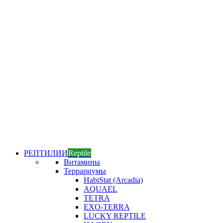
РЕПТИЛИИ
Reptile
Витамины
Террариумы
HabiStat (Arcadia)
AQUAEL
TETRA
EXO-TERRA
LUCKY REPTILE