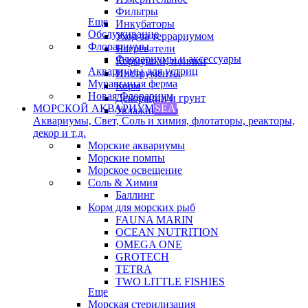
Фильтры
Еще
Инкубаторы
Обслуживание
Уход за террариумом
Флорариумы
Нагреватели
Флорариумы и аксессуары
Кормушки, поилки
Аквариумы для устриц
Инструменты
Муравьиная ферма
Корм
Новая Флорариум
Декорации и грунт
МОРСКОЙ АКВАРИУМ
SEA
Увлажнители
Аквариумы, Свет, Соль и химия, флотаторы, реакторы,
декор и т.д.
Морские аквариумы
Морские помпы
Морское освещение
Соль & Химия
Баллинг
Корм для морских рыб
FAUNA MARIN
OCEAN NUTRITION
OMEGA ONE
GROTECH
TETRA
TWO LITTLE FISHIES
Еще
Морская стерилизация