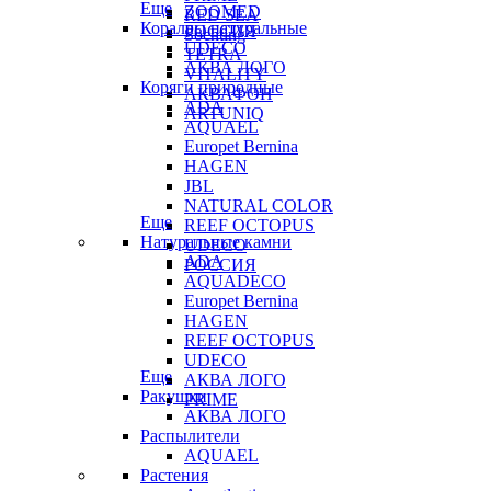
Еще
ZOOMED
RED SEA
Кораллы натуральные
РОССИЯ
Sochting
UDECO
TETRA
АКВА ЛОГО
VITALITY
Коряги природные
АКВАФОН
ADA
ARTUNIQ
AQUAEL
Europet Bernina
HAGEN
JBL
NATURAL COLOR
Еще
REEF OCTOPUS
Натуральные камни
UDECO
ADA
РОССИЯ
AQUADECO
Europet Bernina
HAGEN
REEF OCTOPUS
UDECO
Еще
АКВА ЛОГО
Ракушки
PRIME
АКВА ЛОГО
Распылители
AQUAEL
Растения