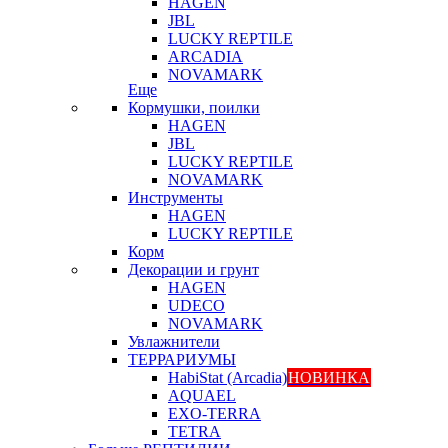
HAGEN
JBL
LUCKY REPTILE
ARCADIA
NOVAMARK
Еще
Кормушки, поилки
HAGEN
JBL
LUCKY REPTILE
NOVAMARK
Инструменты
HAGEN
LUCKY REPTILE
Корм
Декорации и грунт
HAGEN
UDECO
NOVAMARK
Увлажнители
ТЕРРАРИУМЫ
HabiStat (Arcadia)
НОВИНКА
AQUAEL
EXO-TERRA
TETRA