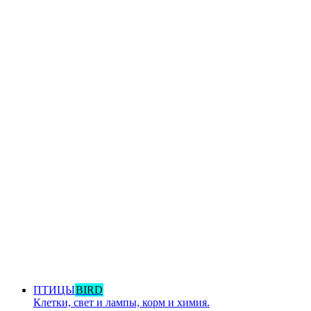
ПТИЦЫ
BIRD
Клетки, свет и лампы, корм и химия.