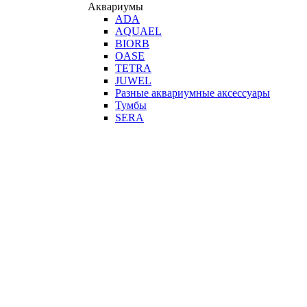
Аквариумы
ADA
AQUAEL
BIORB
OASE
TETRA
JUWEL
Разные аквариумные аксессуары
Тумбы
SERA