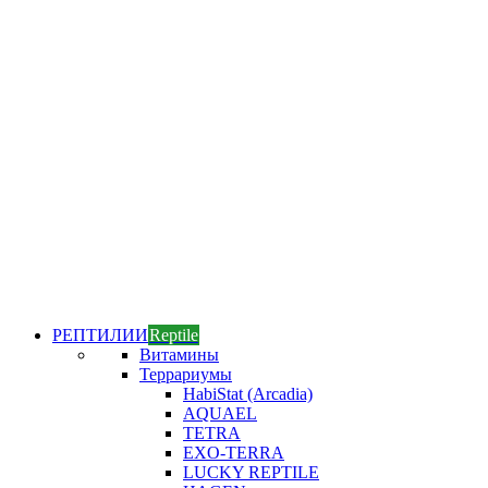
РЕПТИЛИИ
Reptile
Витамины
Террариумы
HabiStat (Arcadia)
AQUAEL
TETRA
EXO-TERRA
LUCKY REPTILE