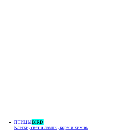
ПТИЦЫ
BIRD
Клетки, свет и лампы, корм и химия.