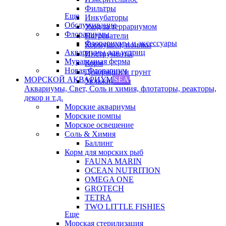
Фильтры
Еще
Инкубаторы
Обслуживание
Уход за террариумом
Флорариумы
Нагреватели
Флорариумы и аксессуары
Кормушки, поилки
Аквариумы для устриц
Инструменты
Муравьиная ферма
Корм
Новая Флорариум
Декорации и грунт
МОРСКОЙ АКВАРИУМ
SEA
Увлажнители
Аквариумы, Свет, Соль и химия, флотаторы, реакторы,
декор и т.д.
Морские аквариумы
Морские помпы
Морское освещение
Соль & Химия
Баллинг
Корм для морских рыб
FAUNA MARIN
OCEAN NUTRITION
OMEGA ONE
GROTECH
TETRA
TWO LITTLE FISHIES
Еще
Морская стерилизация