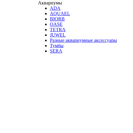
Аквариумы
ADA
AQUAEL
BIORB
OASE
TETRA
JUWEL
Разные аквариумные аксессуары
Тумбы
SERA