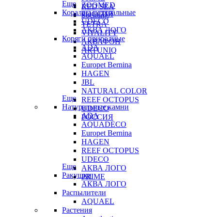
Еще
ZOOMED
RED SEA
Кораллы натуральные
РОССИЯ
Sochting
UDECO
TETRA
АКВА ЛОГО
VITALITY
Коряги природные
АКВАФОН
ADA
ARTUNIQ
AQUAEL
Europet Bernina
HAGEN
JBL
NATURAL COLOR
Еще
REEF OCTOPUS
Натуральные камни
UDECO
ADA
РОССИЯ
AQUADECO
Europet Bernina
HAGEN
REEF OCTOPUS
UDECO
Еще
АКВА ЛОГО
Ракушки
PRIME
АКВА ЛОГО
Распылители
AQUAEL
Растения