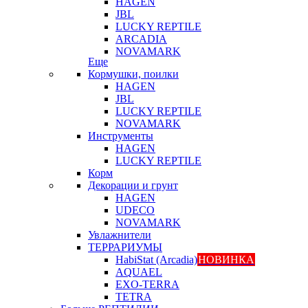
HAGEN
JBL
LUCKY REPTILE
ARCADIA
NOVAMARK
Еще
Кормушки, поилки
HAGEN
JBL
LUCKY REPTILE
NOVAMARK
Инструменты
HAGEN
LUCKY REPTILE
Корм
Декорации и грунт
HAGEN
UDECO
NOVAMARK
Увлажнители
ТЕРРАРИУМЫ
HabiStat (Arcadia)
НОВИНКА
AQUAEL
EXO-TERRA
TETRA