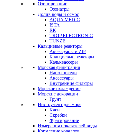
Озонирование
Озонатры
Долив воды и осмос
AQUA MEDIC
ISTA
RК
TROP ELECTRONIC
TUNZE
Кальциевые реакторы
Аксессуары и ZIP
Кальциевые реакторы
Кальквассеры
Морская фильтрация
Наполнители
Аксессуары
Внутренние фильтры
Морское охлаждение
Морские декорации
Грунт
Инструмент для моря
Клеи
Скребки
Фрагирование
Измерения показателей воды
Кормление кораллов