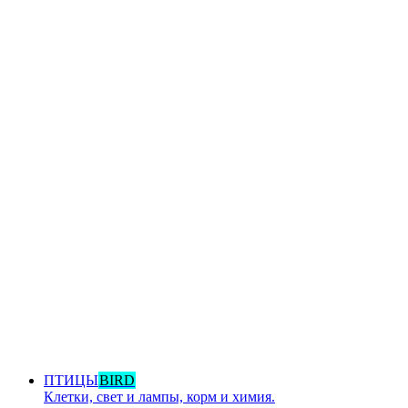
ПТИЦЫ
BIRD
Клетки, свет и лампы, корм и химия.