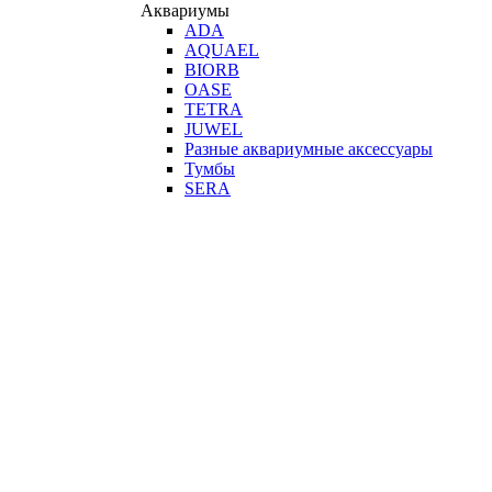
Аквариумы
ADA
AQUAEL
BIORB
OASE
TETRA
JUWEL
Разные аквариумные аксессуары
Тумбы
SERA