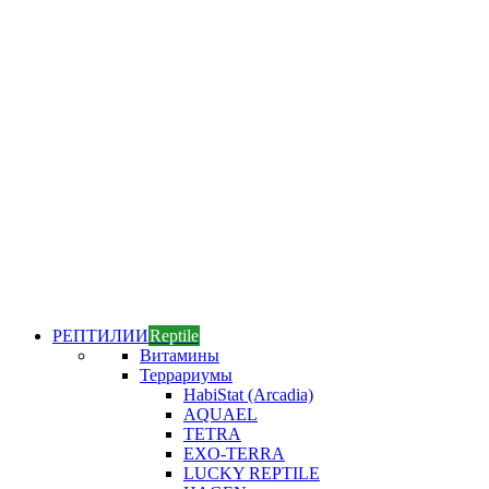
РЕПТИЛИИ
Reptile
Витамины
Террариумы
HabiStat (Arcadia)
AQUAEL
TETRA
EXO-TERRA
LUCKY REPTILE