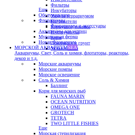
Фильтры
Еще
Инкубаторы
Обслуживание
Уход за террариумом
Флорариумы
Нагреватели
Флорариумы и аксессуары
Кормушки, поилки
Аквариумы для устриц
Инструменты
Муравьиная ферма
Корм
Новая Флорариум
Декорации и грунт
МОРСКОЙ АКВАРИУМ
SEA
Увлажнители
Аквариумы, Свет, Соль и химия, флотаторы, реакторы,
декор и т.д.
Морские аквариумы
Морские помпы
Морское освещение
Соль & Химия
Баллинг
Корм для морских рыб
FAUNA MARIN
OCEAN NUTRITION
OMEGA ONE
GROTECH
TETRA
TWO LITTLE FISHIES
Еще
Морская стерилизация