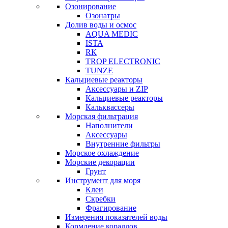
Озонирование
Озонатры
Долив воды и осмос
AQUA MEDIC
ISTA
RК
TROP ELECTRONIC
TUNZE
Кальциевые реакторы
Аксессуары и ZIP
Кальциевые реакторы
Кальквассеры
Морская фильтрация
Наполнители
Аксессуары
Внутренние фильтры
Морское охлаждение
Морские декорации
Грунт
Инструмент для моря
Клеи
Скребки
Фрагирование
Измерения показателей воды
Кормление кораллов