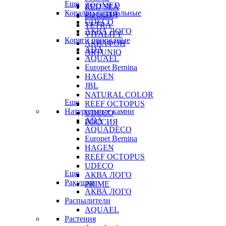
Еще
ZOOMED
RED SEA
Кораллы натуральные
РОССИЯ
Sochting
UDECO
TETRA
АКВА ЛОГО
VITALITY
Коряги природные
АКВАФОН
ADA
ARTUNIQ
AQUAEL
Europet Bernina
HAGEN
JBL
NATURAL COLOR
Еще
REEF OCTOPUS
Натуральные камни
UDECO
ADA
РОССИЯ
AQUADECO
Europet Bernina
HAGEN
REEF OCTOPUS
UDECO
Еще
АКВА ЛОГО
Ракушки
PRIME
АКВА ЛОГО
Распылители
AQUAEL
Растения