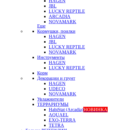
HAGEN
JBL
LUCKY REPTILE
ARCADIA
NOVAMARK
Еще
Кормушки, поилки
HAGEN
JBL
LUCKY REPTILE
NOVAMARK
Инструменты
HAGEN
LUCKY REPTILE
Корм
Декорации и грунт
HAGEN
UDECO
NOVAMARK
Увлажнители
ТЕРРАРИУМЫ
HabiStat (Arcadia)
НОВИНКА
AQUAEL
EXO-TERRA
TETRA