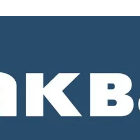
о 18-00. СБ и ВС - выходные