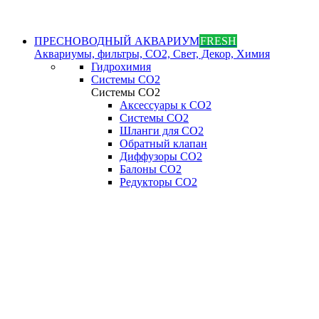
ПРЕСНОВОДНЫЙ АКВАРИУМ
FRESH
Аквариумы, фильтры, СО2, Свет, Декор, Химия
Гидрохимия
Системы СО2
Системы СО2
Аксессуары к СО2
Системы СО2
Шланги для CO2
Обратный клапан
Диффузоры СO2
Балоны CO2
Редукторы CO2