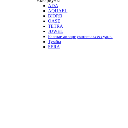
Аквариумы
ADA
AQUAEL
BIORB
OASE
TETRA
JUWEL
Разные аквариумные аксессуары
Тумбы
SERA