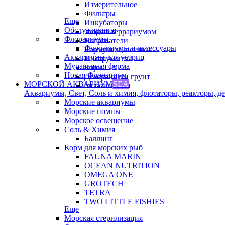
Измерительное
Фильтры
Еще
Инкубаторы
Обслуживание
Уход за террариумом
Флорариумы
Нагреватели
Флорариумы и аксессуары
Кормушки, поилки
Аквариумы для устриц
Инструменты
Муравьиная ферма
Корм
Новая Флорариум
Декорации и грунт
МОРСКОЙ АКВАРИУМ
SEA
Увлажнители
Аквариумы, Свет, Соль и химия, флотаторы, реакторы, дек
Морские аквариумы
Морские помпы
Морское освещение
Соль & Химия
Баллинг
Корм для морских рыб
FAUNA MARIN
OCEAN NUTRITION
OMEGA ONE
GROTECH
TETRA
TWO LITTLE FISHIES
Еще
Морская стерилизация