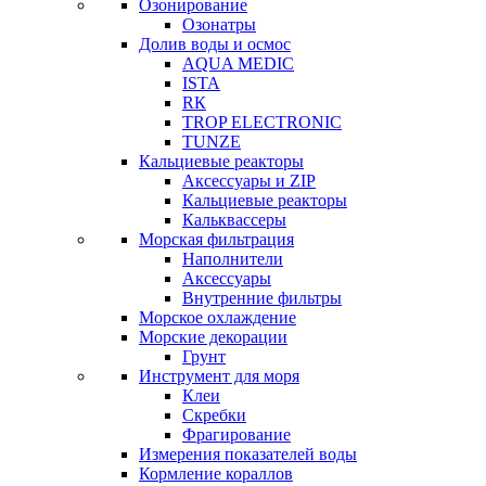
Озонирование
Озонатры
Долив воды и осмос
AQUA MEDIC
ISTA
RК
TROP ELECTRONIC
TUNZE
Кальциевые реакторы
Аксессуары и ZIP
Кальциевые реакторы
Кальквассеры
Морская фильтрация
Наполнители
Аксессуары
Внутренние фильтры
Морское охлаждение
Морские декорации
Грунт
Инструмент для моря
Клеи
Скребки
Фрагирование
Измерения показателей воды
Кормление кораллов