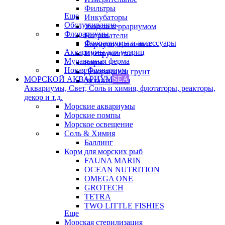
Фильтры
Еще
Инкубаторы
Обслуживание
Уход за террариумом
Флорариумы
Нагреватели
Флорариумы и аксессуары
Кормушки, поилки
Аквариумы для устриц
Инструменты
Муравьиная ферма
Корм
Новая Флорариум
Декорации и грунт
МОРСКОЙ АКВАРИУМ
SEA
Увлажнители
Аквариумы, Свет, Соль и химия, флотаторы, реакторы,
декор и т.д.
Морские аквариумы
Морские помпы
Морское освещение
Соль & Химия
Баллинг
Корм для морских рыб
FAUNA MARIN
OCEAN NUTRITION
OMEGA ONE
GROTECH
TETRA
TWO LITTLE FISHIES
Еще
Морская стерилизация