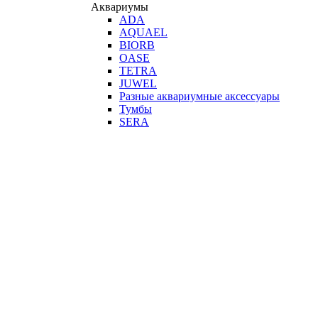
Аквариумы
ADA
AQUAEL
BIORB
OASE
TETRA
JUWEL
Разные аквариумные аксессуары
Тумбы
SERA