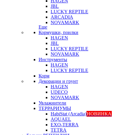
HAGEN
JBL
LUCKY REPTILE
ARCADIA
NOVAMARK
Еще
Кормушки, поилки
HAGEN
JBL
LUCKY REPTILE
NOVAMARK
Инструменты
HAGEN
LUCKY REPTILE
Корм
Декорации и грунт
HAGEN
UDECO
NOVAMARK
Увлажнители
ТЕРРАРИУМЫ
HabiStat (Arcadia)
НОВИНКА
AQUAEL
EXO-TERRA
TETRA