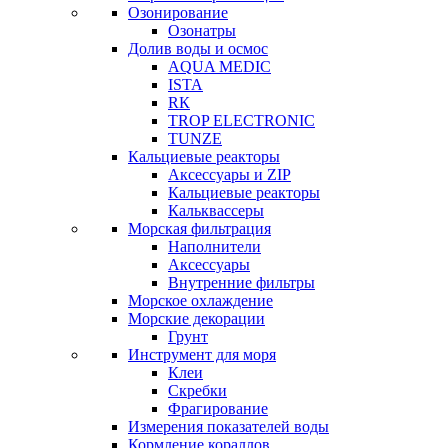
Озонирование
Озонатры
Долив воды и осмос
AQUA MEDIC
ISTA
RК
TROP ELECTRONIC
TUNZE
Кальциевые реакторы
Аксессуары и ZIP
Кальциевые реакторы
Кальквассеры
Морская фильтрация
Наполнители
Аксессуары
Внутренние фильтры
Морское охлаждение
Морские декорации
Грунт
Инструмент для моря
Клеи
Скребки
Фрагирование
Измерения показателей воды
Кормление кораллов