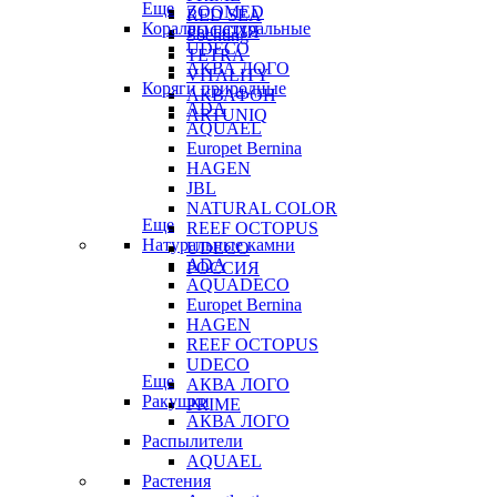
Еще
ZOOMED
RED SEA
Кораллы натуральные
РОССИЯ
Sochting
UDECO
TETRA
АКВА ЛОГО
VITALITY
Коряги природные
АКВАФОН
ADA
ARTUNIQ
AQUAEL
Europet Bernina
HAGEN
JBL
NATURAL COLOR
Еще
REEF OCTOPUS
Натуральные камни
UDECO
ADA
РОССИЯ
AQUADECO
Europet Bernina
HAGEN
REEF OCTOPUS
UDECO
Еще
АКВА ЛОГО
Ракушки
PRIME
АКВА ЛОГО
Распылители
AQUAEL
Растения