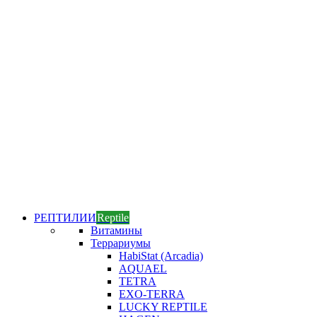
РЕПТИЛИИ
Reptile
Витамины
Террариумы
HabiStat (Arcadia)
AQUAEL
TETRA
EXO-TERRA
LUCKY REPTILE