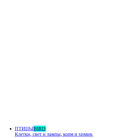
ПТИЦЫ
BIRD
Клетки, свет и лампы, корм и химия.