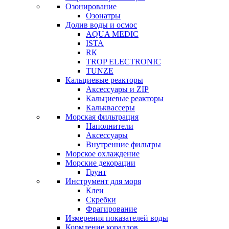
Озонирование
Озонатры
Долив воды и осмос
AQUA MEDIC
ISTA
RК
TROP ELECTRONIC
TUNZE
Кальциевые реакторы
Аксессуары и ZIP
Кальциевые реакторы
Кальквассеры
Морская фильтрация
Наполнители
Аксессуары
Внутренние фильтры
Морское охлаждение
Морские декорации
Грунт
Инструмент для моря
Клеи
Скребки
Фрагирование
Измерения показателей воды
Кормление кораллов