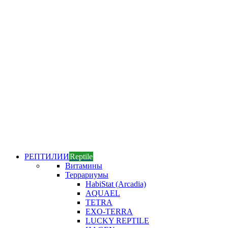
РЕПТИЛИИ
Reptile
Витамины
Террариумы
HabiStat (Arcadia)
AQUAEL
TETRA
EXO-TERRA
LUCKY REPTILE