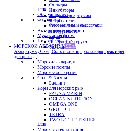
Фильтры
Еще
Инкубаторы
Обслуживание
Уход за террариумом
Флорариумы
Нагреватели
Флорариумы и аксессуары
Кормушки, поилки
Аквариумы для устриц
Инструменты
Муравьиная ферма
Корм
Новая Флорариум
Декорации и грунт
МОРСКОЙ АКВАРИУМ
SEA
Увлажнители
Аквариумы, Свет, Соль и химия, флотаторы, реакторы,
декор и т.д.
Морские аквариумы
Морские помпы
Морское освещение
Соль & Химия
Баллинг
Корм для морских рыб
FAUNA MARIN
OCEAN NUTRITION
OMEGA ONE
GROTECH
TETRA
TWO LITTLE FISHIES
Еще
Морская стерилизация