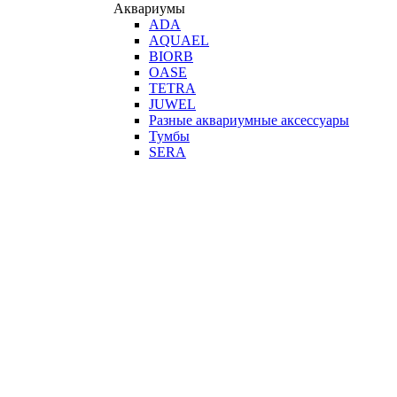
Аквариумы
ADA
AQUAEL
BIORB
OASE
TETRA
JUWEL
Разные аквариумные аксессуары
Тумбы
SERA