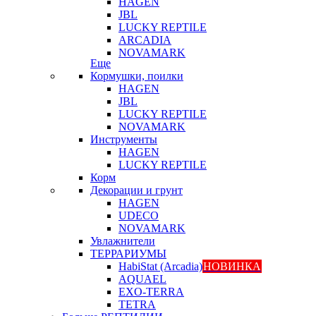
HAGEN
JBL
LUCKY REPTILE
ARCADIA
NOVAMARK
Еще
Кормушки, поилки
HAGEN
JBL
LUCKY REPTILE
NOVAMARK
Инструменты
HAGEN
LUCKY REPTILE
Корм
Декорации и грунт
HAGEN
UDECO
NOVAMARK
Увлажнители
ТЕРРАРИУМЫ
HabiStat (Arcadia)
НОВИНКА
AQUAEL
EXO-TERRA
TETRA