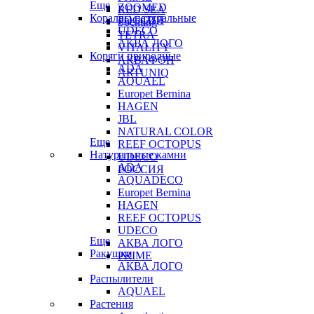
Еще
ZOOMED
RED SEA
Кораллы натуральные
РОССИЯ
Sochting
UDECO
TETRA
АКВА ЛОГО
VITALITY
Коряги природные
АКВАФОН
ADA
ARTUNIQ
AQUAEL
Europet Bernina
HAGEN
JBL
NATURAL COLOR
Еще
REEF OCTOPUS
Натуральные камни
UDECO
ADA
РОССИЯ
AQUADECO
Europet Bernina
HAGEN
REEF OCTOPUS
UDECO
Еще
АКВА ЛОГО
Ракушки
PRIME
АКВА ЛОГО
Распылители
AQUAEL
Растения