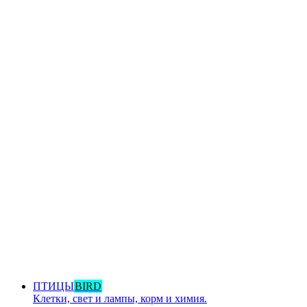
ПТИЦЫ
BIRD
Клетки, свет и лампы, корм и химия.