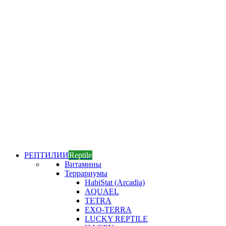
РЕПТИЛИИ
Reptile
Витамины
Террариумы
HabiStat (Arcadia)
AQUAEL
TETRA
EXO-TERRA
LUCKY REPTILE