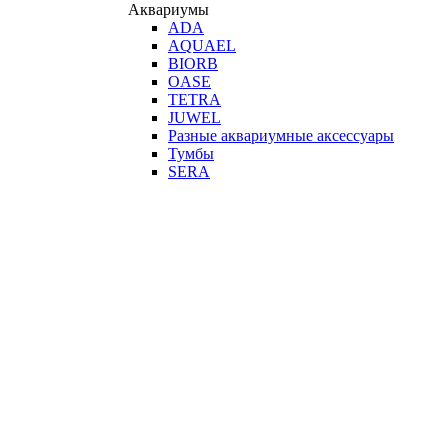
Аквариумы
ADA
AQUAEL
BIORB
OASE
TETRA
JUWEL
Разные аквариумные аксессуары
Тумбы
SERA