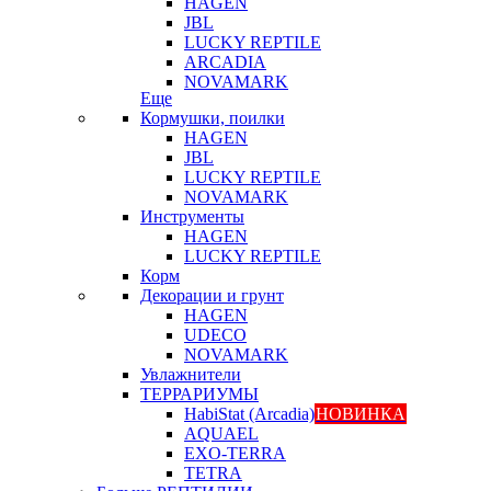
HAGEN
JBL
LUCKY REPTILE
ARCADIA
NOVAMARK
Еще
Кормушки, поилки
HAGEN
JBL
LUCKY REPTILE
NOVAMARK
Инструменты
HAGEN
LUCKY REPTILE
Корм
Декорации и грунт
HAGEN
UDECO
NOVAMARK
Увлажнители
ТЕРРАРИУМЫ
HabiStat (Arcadia)
НОВИНКА
AQUAEL
EXO-TERRA
TETRA