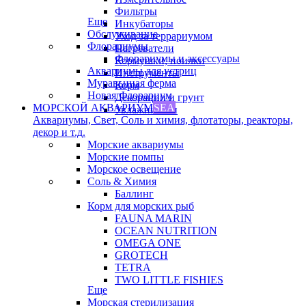
Фильтры
Еще
Инкубаторы
Обслуживание
Уход за террариумом
Флорариумы
Нагреватели
Флорариумы и аксессуары
Кормушки, поилки
Аквариумы для устриц
Инструменты
Муравьиная ферма
Корм
Новая Флорариум
Декорации и грунт
МОРСКОЙ АКВАРИУМ
SEA
Увлажнители
Аквариумы, Свет, Соль и химия, флотаторы, реакторы,
декор и т.д.
Морские аквариумы
Морские помпы
Морское освещение
Соль & Химия
Баллинг
Корм для морских рыб
FAUNA MARIN
OCEAN NUTRITION
OMEGA ONE
GROTECH
TETRA
TWO LITTLE FISHIES
Еще
Морская стерилизация