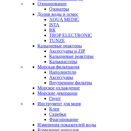
Озонирование
Озонатры
Долив воды и осмос
AQUA MEDIC
ISTA
RК
TROP ELECTRONIC
TUNZE
Кальциевые реакторы
Аксессуары и ZIP
Кальциевые реакторы
Кальквассеры
Морская фильтрация
Наполнители
Аксессуары
Внутренние фильтры
Морское охлаждение
Морские декорации
Грунт
Инструмент для моря
Клеи
Скребки
Фрагирование
Измерения показателей воды
Кормление кораллов