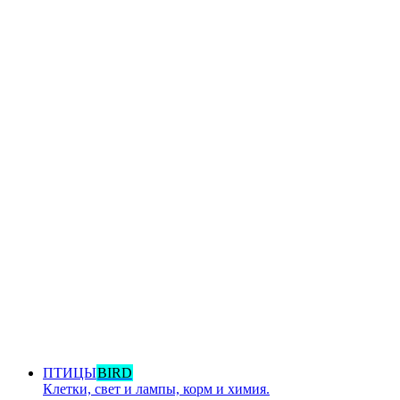
ПТИЦЫ
BIRD
Клетки, свет и лампы, корм и химия.