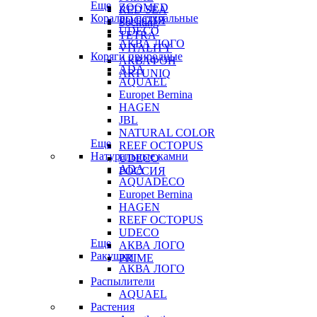
Еще
ZOOMED
RED SEA
Кораллы натуральные
РОССИЯ
Sochting
UDECO
TETRA
АКВА ЛОГО
VITALITY
Коряги природные
АКВАФОН
ADA
ARTUNIQ
AQUAEL
Europet Bernina
HAGEN
JBL
NATURAL COLOR
Еще
REEF OCTOPUS
Натуральные камни
UDECO
ADA
РОССИЯ
AQUADECO
Europet Bernina
HAGEN
REEF OCTOPUS
UDECO
Еще
АКВА ЛОГО
Ракушки
PRIME
АКВА ЛОГО
Распылители
AQUAEL
Растения