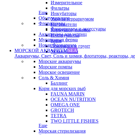
Измерительное
Фильтры
Еще
Инкубаторы
Обслуживание
Уход за террариумом
Флорариумы
Нагреватели
Флорариумы и аксессуары
Кормушки, поилки
Аквариумы для устриц
Инструменты
Муравьиная ферма
Корм
Новая Флорариум
Декорации и грунт
МОРСКОЙ АКВАРИУМ
SEA
Увлажнители
Аквариумы, Свет, Соль и химия, флотаторы, реакторы, дек
Морские аквариумы
Морские помпы
Морское освещение
Соль & Химия
Баллинг
Корм для морских рыб
FAUNA MARIN
OCEAN NUTRITION
OMEGA ONE
GROTECH
TETRA
TWO LITTLE FISHIES
Еще
Морская стерилизация