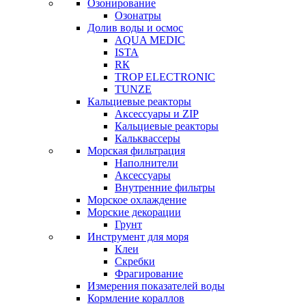
Озонирование
Озонатры
Долив воды и осмос
AQUA MEDIC
ISTA
RК
TROP ELECTRONIC
TUNZE
Кальциевые реакторы
Аксессуары и ZIP
Кальциевые реакторы
Кальквассеры
Морская фильтрация
Наполнители
Аксессуары
Внутренние фильтры
Морское охлаждение
Морские декорации
Грунт
Инструмент для моря
Клеи
Скребки
Фрагирование
Измерения показателей воды
Кормление кораллов