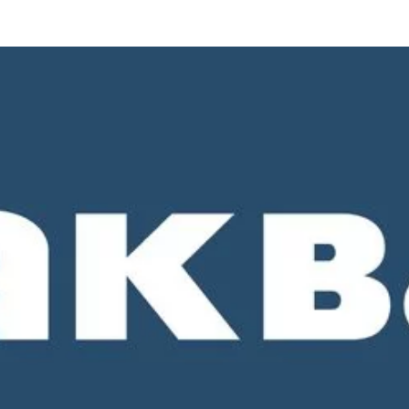
о 18-00. СБ и ВС - выходные