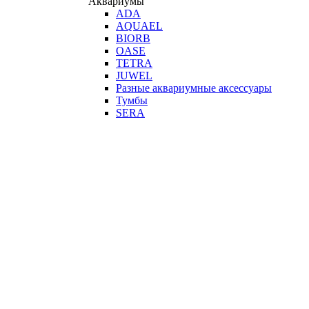
Аквариумы
ADA
AQUAEL
BIORB
OASE
TETRA
JUWEL
Разные аквариумные аксессуары
Тумбы
SERA