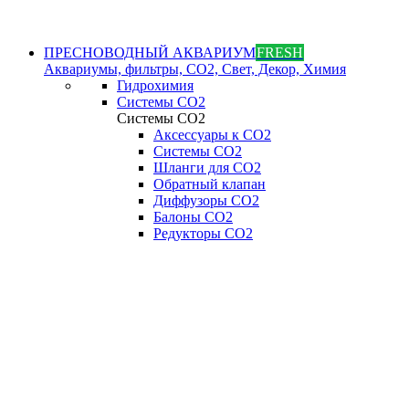
ПРЕСНОВОДНЫЙ АКВАРИУМ
FRESH
Аквариумы, фильтры, СО2, Свет, Декор, Химия
Гидрохимия
Системы СО2
Системы СО2
Аксессуары к СО2
Системы СО2
Шланги для CO2
Обратный клапан
Диффузоры СO2
Балоны CO2
Редукторы CO2