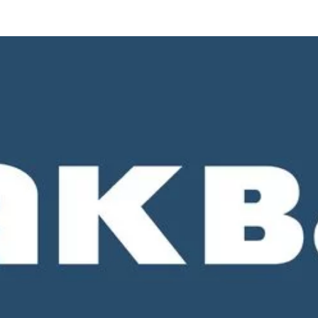
о 18-00. СБ и ВС - выходные