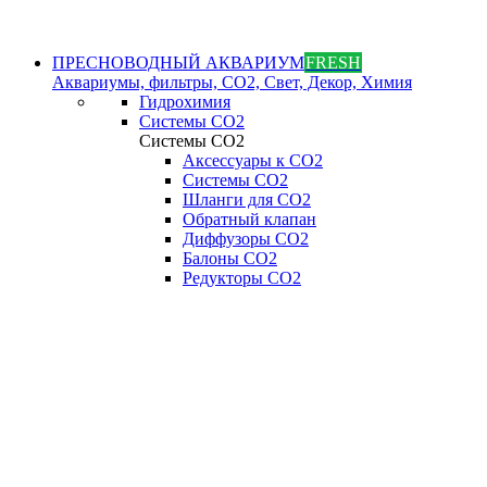
ПРЕСНОВОДНЫЙ АКВАРИУМ
FRESH
Аквариумы, фильтры, СО2, Свет, Декор, Химия
Гидрохимия
Системы СО2
Системы СО2
Аксессуары к СО2
Системы СО2
Шланги для CO2
Обратный клапан
Диффузоры СO2
Балоны CO2
Редукторы CO2