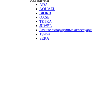
Аквариумы
ADA
AQUAEL
BIORB
OASE
TETRA
JUWEL
Разные аквариумные аксессуары
Тумбы
SERA