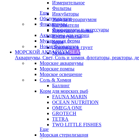
Измерительное
Фильтры
Еще
Инкубаторы
Обслуживание
Уход за террариумом
Флорариумы
Нагреватели
Флорариумы и аксессуары
Кормушки, поилки
Аквариумы для устриц
Инструменты
Муравьиная ферма
Корм
Новая Флорариум
Декорации и грунт
МОРСКОЙ АКВАРИУМ
SEA
Увлажнители
Аквариумы, Свет, Соль и химия, флотаторы, реакторы, дек
Морские аквариумы
Морские помпы
Морское освещение
Соль & Химия
Баллинг
Корм для морских рыб
FAUNA MARIN
OCEAN NUTRITION
OMEGA ONE
GROTECH
TETRA
TWO LITTLE FISHIES
Еще
Морская стерилизация