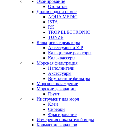
Озонирование
Озонатры
Долив воды и осмос
AQUA MEDIC
ISTA
RК
TROP ELECTRONIC
TUNZE
Кальциевые реакторы
Аксессуары и ZIP
Кальциевые реакторы
Кальквассеры
Морская фильтрация
Наполнители
Аксессуары
Внутренние фильтры
Морское охлаждение
Морские декорации
Грунт
Инструмент для моря
Клеи
Скребки
Фрагирование
Измерения показателей воды
Кормление кораллов