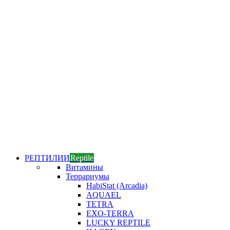
РЕПТИЛИИ
Reptile
Витамины
Террариумы
HabiStat (Arcadia)
AQUAEL
TETRA
EXO-TERRA
LUCKY REPTILE