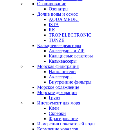
Озонирование
Озонатры
Долив воды и осмос
AQUA MEDIC
ISTA
RК
TROP ELECTRONIC
TUNZE
Кальциевые реакторы
Аксессуары и ZIP
Кальциевые реакторы
Кальквассеры
Морская фильтрация
Наполнители
Аксессуары
Внутренние фильтры
Морское охлаждение
Морские декорации
Грунт
Инструмент для моря
Клеи
Скребки
Фрагирование
Измерения показателей воды
Кормление кораллов