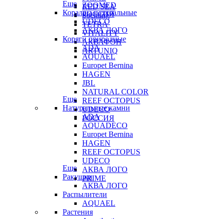
Еще
ZOOMED
RED SEA
Кораллы натуральные
РОССИЯ
Sochting
UDECO
TETRA
АКВА ЛОГО
VITALITY
Коряги природные
АКВАФОН
ADA
ARTUNIQ
AQUAEL
Europet Bernina
HAGEN
JBL
NATURAL COLOR
Еще
REEF OCTOPUS
Натуральные камни
UDECO
ADA
РОССИЯ
AQUADECO
Europet Bernina
HAGEN
REEF OCTOPUS
UDECO
Еще
АКВА ЛОГО
Ракушки
PRIME
АКВА ЛОГО
Распылители
AQUAEL
Растения