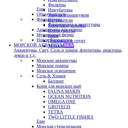
Фильтры
Еще
Инкубаторы
Обслуживание
Уход за террариумом
Флорариумы
Нагреватели
Флорариумы и аксессуары
Кормушки, поилки
Аквариумы для устриц
Инструменты
Муравьиная ферма
Корм
Новая Флорариум
Декорации и грунт
МОРСКОЙ АКВАРИУМ
SEA
Увлажнители
Аквариумы, Свет, Соль и химия, флотаторы, реакторы,
декор и т.д.
Морские аквариумы
Морские помпы
Морское освещение
Соль & Химия
Баллинг
Корм для морских рыб
FAUNA MARIN
OCEAN NUTRITION
OMEGA ONE
GROTECH
TETRA
TWO LITTLE FISHIES
Еще
Морская стерилизация