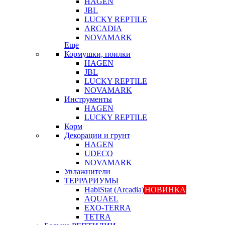
HAGEN
JBL
LUCKY REPTILE
ARCADIA
NOVAMARK
Еще
Кормушки, поилки
HAGEN
JBL
LUCKY REPTILE
NOVAMARK
Инструменты
HAGEN
LUCKY REPTILE
Корм
Декорации и грунт
HAGEN
UDECO
NOVAMARK
Увлажнители
ТЕРРАРИУМЫ
HabiStat (Arcadia)
НОВИНКА
AQUAEL
EXO-TERRA
TETRA