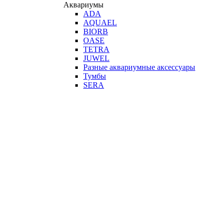
Аквариумы
ADA
AQUAEL
BIORB
OASE
TETRA
JUWEL
Разные аквариумные аксессуары
Тумбы
SERA