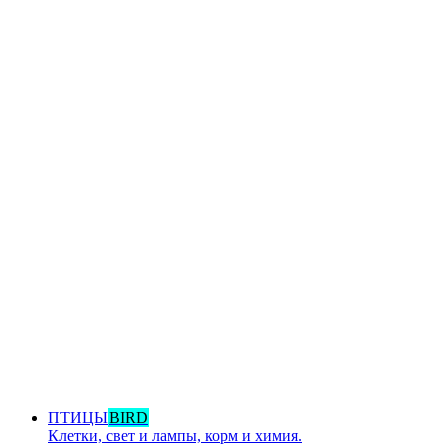
ПТИЦЫ
BIRD
Клетки, свет и лампы, корм и химия.