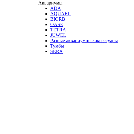
Аквариумы
ADA
AQUAEL
BIORB
OASE
TETRA
JUWEL
Разные аквариумные аксессуары
Тумбы
SERA