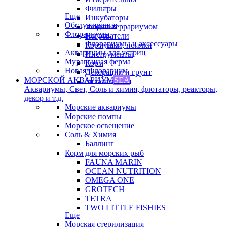
Фильтры
Еще
Инкубаторы
Обслуживание
Уход за террариумом
Флорариумы
Нагреватели
Флорариумы и аксессуары
Кормушки, поилки
Аквариумы для устриц
Инструменты
Муравьиная ферма
Корм
Новая Флорариум
Декорации и грунт
МОРСКОЙ АКВАРИУМ
SEA
Увлажнители
Аквариумы, Свет, Соль и химия, флотаторы, реакторы,
декор и т.д.
Морские аквариумы
Морские помпы
Морское освещение
Соль & Химия
Баллинг
Корм для морских рыб
FAUNA MARIN
OCEAN NUTRITION
OMEGA ONE
GROTECH
TETRA
TWO LITTLE FISHIES
Еще
Морская стерилизация