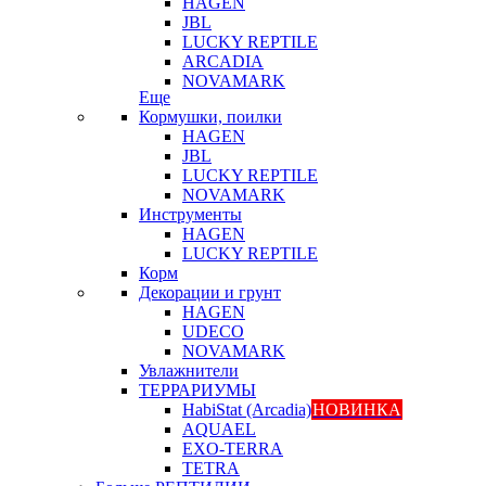
HAGEN
JBL
LUCKY REPTILE
ARCADIA
NOVAMARK
Еще
Кормушки, поилки
HAGEN
JBL
LUCKY REPTILE
NOVAMARK
Инструменты
HAGEN
LUCKY REPTILE
Корм
Декорации и грунт
HAGEN
UDECO
NOVAMARK
Увлажнители
ТЕРРАРИУМЫ
HabiStat (Arcadia)
НОВИНКА
AQUAEL
EXO-TERRA
TETRA