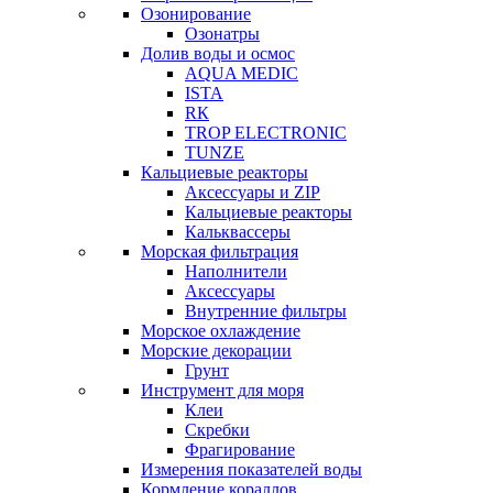
Озонирование
Озонатры
Долив воды и осмос
AQUA MEDIC
ISTA
RК
TROP ELECTRONIC
TUNZE
Кальциевые реакторы
Аксессуары и ZIP
Кальциевые реакторы
Кальквассеры
Морская фильтрация
Наполнители
Аксессуары
Внутренние фильтры
Морское охлаждение
Морские декорации
Грунт
Инструмент для моря
Клеи
Скребки
Фрагирование
Измерения показателей воды
Кормление кораллов