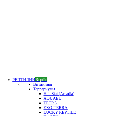
РЕПТИЛИИ
Reptile
Витамины
Террариумы
HabiStat (Arcadia)
AQUAEL
TETRA
EXO-TERRA
LUCKY REPTILE