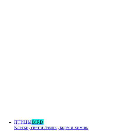
ПТИЦЫ
BIRD
Клетки, свет и лампы, корм и химия.