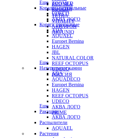
Еще
ZOOMED
RED SEA
Кораллы натуральные
РОССИЯ
Sochting
UDECO
TETRA
АКВА ЛОГО
VITALITY
Коряги природные
АКВАФОН
ADA
ARTUNIQ
AQUAEL
Europet Bernina
HAGEN
JBL
NATURAL COLOR
Еще
REEF OCTOPUS
Натуральные камни
UDECO
ADA
РОССИЯ
AQUADECO
Europet Bernina
HAGEN
REEF OCTOPUS
UDECO
Еще
АКВА ЛОГО
Ракушки
PRIME
АКВА ЛОГО
Распылители
AQUAEL
Растения