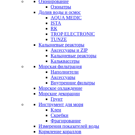
Озонирование
Озонатры
Долив воды и осмос
AQUA MEDIC
ISTA
RК
TROP ELECTRONIC
TUNZE
Кальциевые реакторы
Аксессуары и ZIP
Кальциевые реакторы
Кальквассеры
Морская фильтрация
Наполнители
Аксессуары
Внутренние фильтры
Морское охлаждение
Морские декорации
Грунт
Инструмент для моря
Клеи
Скребки
Фрагирование
Измерения показателей воды
Кормление кораллов