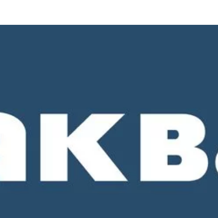
о 18-00. СБ и ВС - выходные