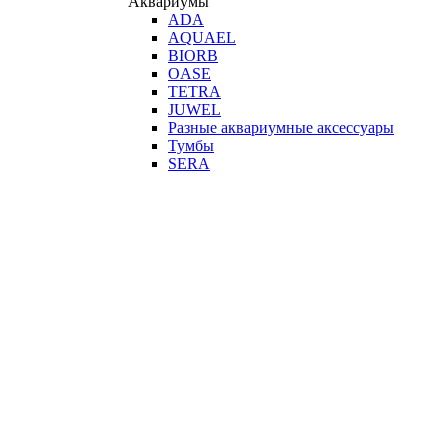
Аквариумы
ADA
AQUAEL
BIORB
OASE
TETRA
JUWEL
Разные аквариумные аксессуары
Тумбы
SERA