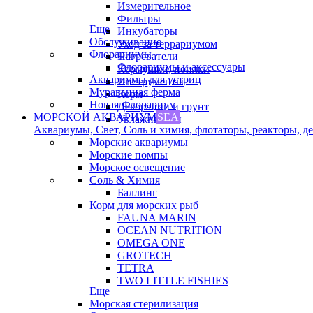
Измерительное
Фильтры
Еще
Инкубаторы
Обслуживание
Уход за террариумом
Флорариумы
Нагреватели
Флорариумы и аксессуары
Кормушки, поилки
Аквариумы для устриц
Инструменты
Муравьиная ферма
Корм
Новая Флорариум
Декорации и грунт
МОРСКОЙ АКВАРИУМ
SEA
Увлажнители
Аквариумы, Свет, Соль и химия, флотаторы, реакторы, дек
Морские аквариумы
Морские помпы
Морское освещение
Соль & Химия
Баллинг
Корм для морских рыб
FAUNA MARIN
OCEAN NUTRITION
OMEGA ONE
GROTECH
TETRA
TWO LITTLE FISHIES
Еще
Морская стерилизация