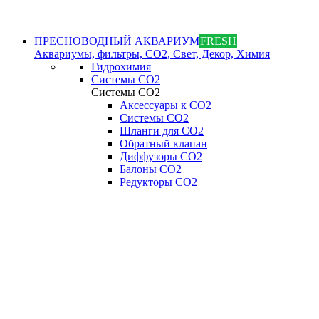
ПРЕСНОВОДНЫЙ АКВАРИУМ
FRESH
Аквариумы, фильтры, СО2, Свет, Декор, Химия
Гидрохимия
Системы СО2
Системы СО2
Аксессуары к СО2
Системы СО2
Шланги для CO2
Обратный клапан
Диффузоры СO2
Балоны CO2
Редукторы CO2