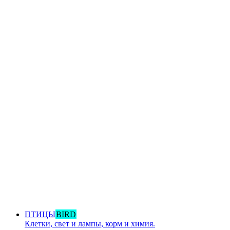
ПТИЦЫ
BIRD
Клетки, свет и лампы, корм и химия.