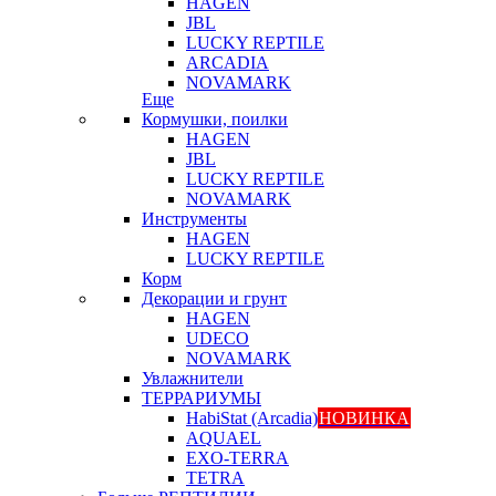
HAGEN
JBL
LUCKY REPTILE
ARCADIA
NOVAMARK
Еще
Кормушки, поилки
HAGEN
JBL
LUCKY REPTILE
NOVAMARK
Инструменты
HAGEN
LUCKY REPTILE
Корм
Декорации и грунт
HAGEN
UDECO
NOVAMARK
Увлажнители
ТЕРРАРИУМЫ
HabiStat (Arcadia)
НОВИНКА
AQUAEL
EXO-TERRA
TETRA