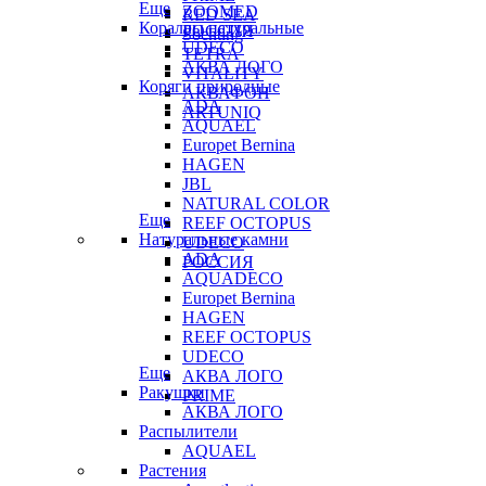
Еще
ZOOMED
RED SEA
Кораллы натуральные
РОССИЯ
Sochting
UDECO
TETRA
АКВА ЛОГО
VITALITY
Коряги природные
АКВАФОН
ADA
ARTUNIQ
AQUAEL
Europet Bernina
HAGEN
JBL
NATURAL COLOR
Еще
REEF OCTOPUS
Натуральные камни
UDECO
ADA
РОССИЯ
AQUADECO
Europet Bernina
HAGEN
REEF OCTOPUS
UDECO
Еще
АКВА ЛОГО
Ракушки
PRIME
АКВА ЛОГО
Распылители
AQUAEL
Растения