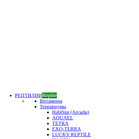
РЕПТИЛИИ
Reptile
Витамины
Террариумы
HabiStat (Arcadia)
AQUAEL
TETRA
EXO-TERRA
LUCKY REPTILE