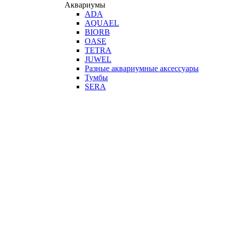
Аквариумы
ADA
AQUAEL
BIORB
OASE
TETRA
JUWEL
Разные аквариумные аксессуары
Тумбы
SERA