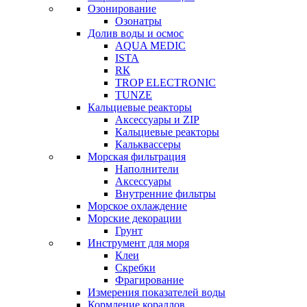
Озонирование
Озонатры
Долив воды и осмос
AQUA MEDIC
ISTA
RК
TROP ELECTRONIC
TUNZE
Кальциевые реакторы
Аксессуары и ZIP
Кальциевые реакторы
Кальквассеры
Морская фильтрация
Наполнители
Аксессуары
Внутренние фильтры
Морское охлаждение
Морские декорации
Грунт
Инструмент для моря
Клеи
Скребки
Фрагирование
Измерения показателей воды
Кормление кораллов