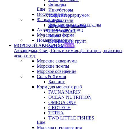
Фильтры
Еще
Инкубаторы
Обслуживание
Уход за террариумом
Флорариумы
Нагреватели
Флорариумы и аксессуары
Кормушки, поилки
Аквариумы для устриц
Инструменты
Муравьиная ферма
Корм
Новая Флорариум
Декорации и грунт
МОРСКОЙ АКВАРИУМ
SEA
Увлажнители
Аквариумы, Свет, Соль и химия, флотаторы, реакторы,
декор и т.д.
Морские аквариумы
Морские помпы
Морское освещение
Соль & Химия
Баллинг
Корм для морских рыб
FAUNA MARIN
OCEAN NUTRITION
OMEGA ONE
GROTECH
TETRA
TWO LITTLE FISHIES
Еще
Морская стерилизация