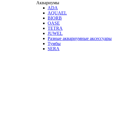
Аквариумы
ADA
AQUAEL
BIORB
OASE
TETRA
JUWEL
Разные аквариумные аксессуары
Тумбы
SERA