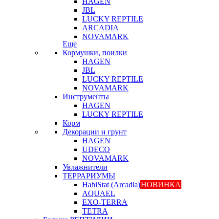
HAGEN
JBL
LUCKY REPTILE
ARCADIA
NOVAMARK
Еще
Кормушки, поилки
HAGEN
JBL
LUCKY REPTILE
NOVAMARK
Инструменты
HAGEN
LUCKY REPTILE
Корм
Декорации и грунт
HAGEN
UDECO
NOVAMARK
Увлажнители
ТЕРРАРИУМЫ
HabiStat (Arcadia)
НОВИНКА
AQUAEL
EXO-TERRA
TETRA