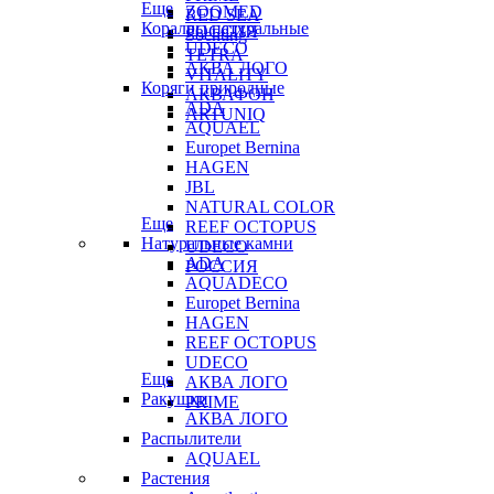
Еще
ZOOMED
RED SEA
Кораллы натуральные
РОССИЯ
Sochting
UDECO
TETRA
АКВА ЛОГО
VITALITY
Коряги природные
АКВАФОН
ADA
ARTUNIQ
AQUAEL
Europet Bernina
HAGEN
JBL
NATURAL COLOR
Еще
REEF OCTOPUS
Натуральные камни
UDECO
ADA
РОССИЯ
AQUADECO
Europet Bernina
HAGEN
REEF OCTOPUS
UDECO
Еще
АКВА ЛОГО
Ракушки
PRIME
АКВА ЛОГО
Распылители
AQUAEL
Растения