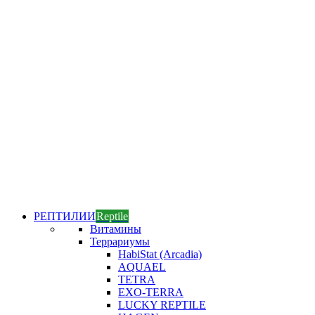
РЕПТИЛИИ
Reptile
Витамины
Террариумы
HabiStat (Arcadia)
AQUAEL
TETRA
EXO-TERRA
LUCKY REPTILE