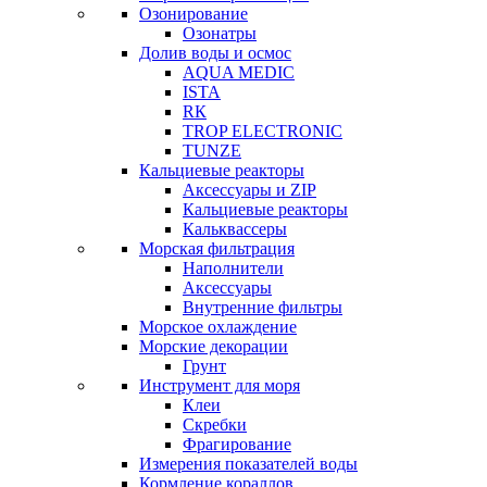
Озонирование
Озонатры
Долив воды и осмос
AQUA MEDIC
ISTA
RК
TROP ELECTRONIC
TUNZE
Кальциевые реакторы
Аксессуары и ZIP
Кальциевые реакторы
Кальквассеры
Морская фильтрация
Наполнители
Аксессуары
Внутренние фильтры
Морское охлаждение
Морские декорации
Грунт
Инструмент для моря
Клеи
Скребки
Фрагирование
Измерения показателей воды
Кормление кораллов