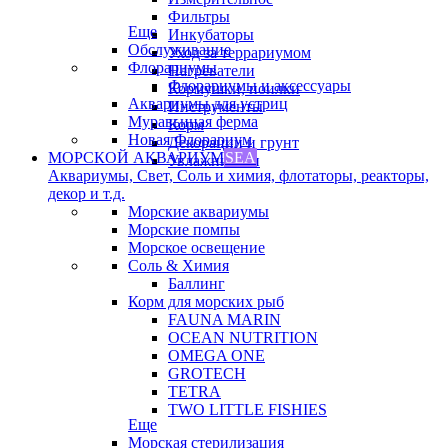
Фильтры
Еще
Инкубаторы
Обслуживание
Уход за террариумом
Флорариумы
Нагреватели
Флорариумы и аксессуары
Кормушки, поилки
Аквариумы для устриц
Инструменты
Муравьиная ферма
Корм
Новая Флорариум
Декорации и грунт
МОРСКОЙ АКВАРИУМ
SEA
Увлажнители
Аквариумы, Свет, Соль и химия, флотаторы, реакторы,
декор и т.д.
Морские аквариумы
Морские помпы
Морское освещение
Соль & Химия
Баллинг
Корм для морских рыб
FAUNA MARIN
OCEAN NUTRITION
OMEGA ONE
GROTECH
TETRA
TWO LITTLE FISHIES
Еще
Морская стерилизация