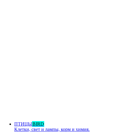
ПТИЦЫ
BIRD
Клетки, свет и лампы, корм и химия.