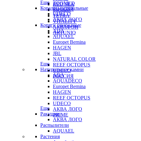
Еще
ZOOMED
RED SEA
Кораллы натуральные
РОССИЯ
Sochting
UDECO
TETRA
АКВА ЛОГО
VITALITY
Коряги природные
АКВАФОН
ADA
ARTUNIQ
AQUAEL
Europet Bernina
HAGEN
JBL
NATURAL COLOR
Еще
REEF OCTOPUS
Натуральные камни
UDECO
ADA
РОССИЯ
AQUADECO
Europet Bernina
HAGEN
REEF OCTOPUS
UDECO
Еще
АКВА ЛОГО
Ракушки
PRIME
АКВА ЛОГО
Распылители
AQUAEL
Растения