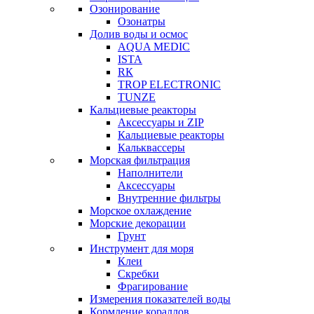
Озонирование
Озонатры
Долив воды и осмос
AQUA MEDIC
ISTA
RК
TROP ELECTRONIC
TUNZE
Кальциевые реакторы
Аксессуары и ZIP
Кальциевые реакторы
Кальквассеры
Морская фильтрация
Наполнители
Аксессуары
Внутренние фильтры
Морское охлаждение
Морские декорации
Грунт
Инструмент для моря
Клеи
Скребки
Фрагирование
Измерения показателей воды
Кормление кораллов