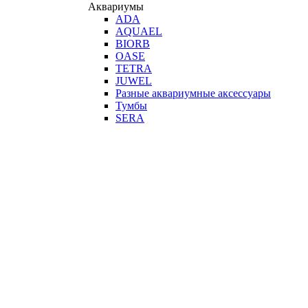
Аквариумы
ADA
AQUAEL
BIORB
OASE
TETRA
JUWEL
Разные аквариумные аксессуары
Тумбы
SERA