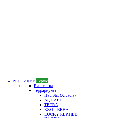
РЕПТИЛИИ
Reptile
Витамины
Террариумы
HabiStat (Arcadia)
AQUAEL
TETRA
EXO-TERRA
LUCKY REPTILE