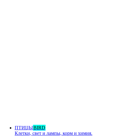
ПТИЦЫ
BIRD
Клетки, свет и лампы, корм и химия.