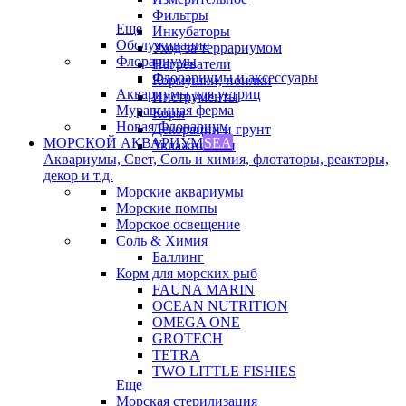
Фильтры
Еще
Инкубаторы
Обслуживание
Уход за террариумом
Флорариумы
Нагреватели
Флорариумы и аксессуары
Кормушки, поилки
Аквариумы для устриц
Инструменты
Муравьиная ферма
Корм
Новая Флорариум
Декорации и грунт
МОРСКОЙ АКВАРИУМ
SEA
Увлажнители
Аквариумы, Свет, Соль и химия, флотаторы, реакторы,
декор и т.д.
Морские аквариумы
Морские помпы
Морское освещение
Соль & Химия
Баллинг
Корм для морских рыб
FAUNA MARIN
OCEAN NUTRITION
OMEGA ONE
GROTECH
TETRA
TWO LITTLE FISHIES
Еще
Морская стерилизация