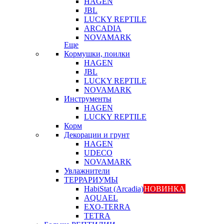
HAGEN
JBL
LUCKY REPTILE
ARCADIA
NOVAMARK
Еще
Кормушки, поилки
HAGEN
JBL
LUCKY REPTILE
NOVAMARK
Инструменты
HAGEN
LUCKY REPTILE
Корм
Декорации и грунт
HAGEN
UDECO
NOVAMARK
Увлажнители
ТЕРРАРИУМЫ
HabiStat (Arcadia)
НОВИНКА
AQUAEL
EXO-TERRA
TETRA