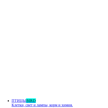
ПТИЦЫ
BIRD
Клетки, свет и лампы, корм и химия.