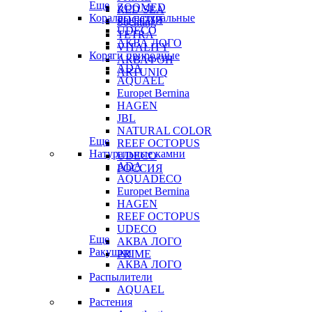
Еще
ZOOMED
RED SEA
Кораллы натуральные
РОССИЯ
Sochting
UDECO
TETRA
АКВА ЛОГО
VITALITY
Коряги природные
АКВАФОН
ADA
ARTUNIQ
AQUAEL
Europet Bernina
HAGEN
JBL
NATURAL COLOR
Еще
REEF OCTOPUS
Натуральные камни
UDECO
ADA
РОССИЯ
AQUADECO
Europet Bernina
HAGEN
REEF OCTOPUS
UDECO
Еще
АКВА ЛОГО
Ракушки
PRIME
АКВА ЛОГО
Распылители
AQUAEL
Растения