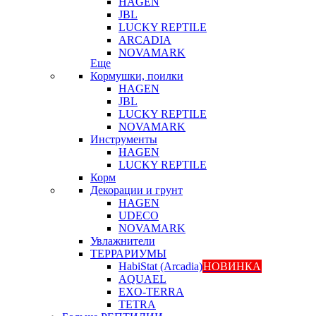
HAGEN
JBL
LUCKY REPTILE
ARCADIA
NOVAMARK
Еще
Кормушки, поилки
HAGEN
JBL
LUCKY REPTILE
NOVAMARK
Инструменты
HAGEN
LUCKY REPTILE
Корм
Декорации и грунт
HAGEN
UDECO
NOVAMARK
Увлажнители
ТЕРРАРИУМЫ
HabiStat (Arcadia)
НОВИНКА
AQUAEL
EXO-TERRA
TETRA