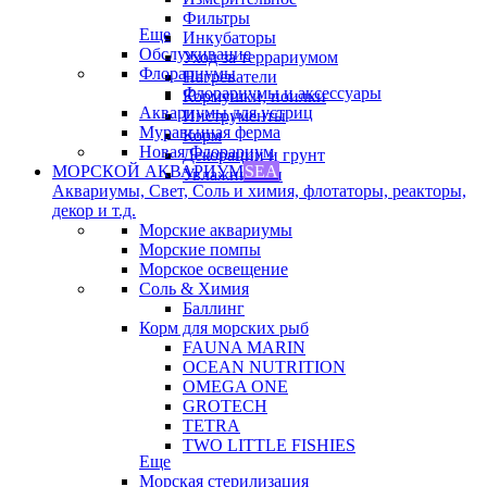
Фильтры
Еще
Инкубаторы
Обслуживание
Уход за террариумом
Флорариумы
Нагреватели
Флорариумы и аксессуары
Кормушки, поилки
Аквариумы для устриц
Инструменты
Муравьиная ферма
Корм
Новая Флорариум
Декорации и грунт
МОРСКОЙ АКВАРИУМ
SEA
Увлажнители
Аквариумы, Свет, Соль и химия, флотаторы, реакторы,
декор и т.д.
Морские аквариумы
Морские помпы
Морское освещение
Соль & Химия
Баллинг
Корм для морских рыб
FAUNA MARIN
OCEAN NUTRITION
OMEGA ONE
GROTECH
TETRA
TWO LITTLE FISHIES
Еще
Морская стерилизация