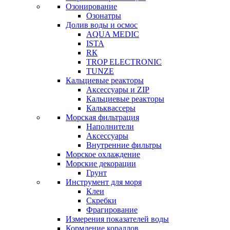
Озонирование
Озонатры
Долив воды и осмос
AQUA MEDIC
ISTA
RК
TROP ELECTRONIC
TUNZE
Кальциевые реакторы
Аксессуары и ZIP
Кальциевые реакторы
Кальквассеры
Морская фильтрация
Наполнители
Аксессуары
Внутренние фильтры
Морское охлаждение
Морские декорации
Грунт
Инструмент для моря
Клеи
Скребки
Фрагирование
Измерения показателей воды
Кормление кораллов