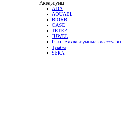
Аквариумы
ADA
AQUAEL
BIORB
OASE
TETRA
JUWEL
Разные аквариумные аксессуары
Тумбы
SERA