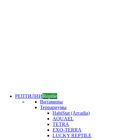
РЕПТИЛИИ
Reptile
Витамины
Террариумы
HabiStat (Arcadia)
AQUAEL
TETRA
EXO-TERRA
LUCKY REPTILE