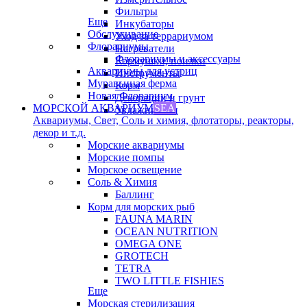
Фильтры
Еще
Инкубаторы
Обслуживание
Уход за террариумом
Флорариумы
Нагреватели
Флорариумы и аксессуары
Кормушки, поилки
Аквариумы для устриц
Инструменты
Муравьиная ферма
Корм
Новая Флорариум
Декорации и грунт
МОРСКОЙ АКВАРИУМ
SEA
Увлажнители
Аквариумы, Свет, Соль и химия, флотаторы, реакторы,
декор и т.д.
Морские аквариумы
Морские помпы
Морское освещение
Соль & Химия
Баллинг
Корм для морских рыб
FAUNA MARIN
OCEAN NUTRITION
OMEGA ONE
GROTECH
TETRA
TWO LITTLE FISHIES
Еще
Морская стерилизация