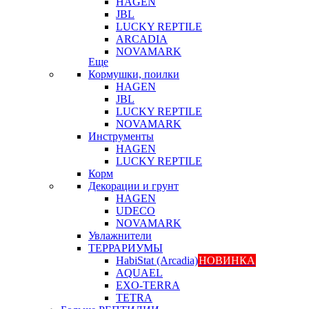
HAGEN
JBL
LUCKY REPTILE
ARCADIA
NOVAMARK
Еще
Кормушки, поилки
HAGEN
JBL
LUCKY REPTILE
NOVAMARK
Инструменты
HAGEN
LUCKY REPTILE
Корм
Декорации и грунт
HAGEN
UDECO
NOVAMARK
Увлажнители
ТЕРРАРИУМЫ
HabiStat (Arcadia)
НОВИНКА
AQUAEL
EXO-TERRA
TETRA