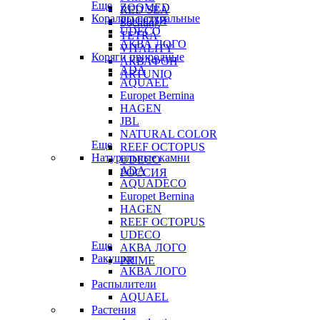
Еще
ZOOMED
RED SEA
Кораллы натуральные
РОССИЯ
Sochting
UDECO
TETRA
АКВА ЛОГО
VITALITY
Коряги природные
АКВАФОН
ADA
ARTUNIQ
AQUAEL
Europet Bernina
HAGEN
JBL
NATURAL COLOR
Еще
REEF OCTOPUS
Натуральные камни
UDECO
ADA
РОССИЯ
AQUADECO
Europet Bernina
HAGEN
REEF OCTOPUS
UDECO
Еще
АКВА ЛОГО
Ракушки
PRIME
АКВА ЛОГО
Распылители
AQUAEL
Растения