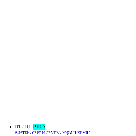
ПТИЦЫ
BIRD
Клетки, свет и лампы, корм и химия.