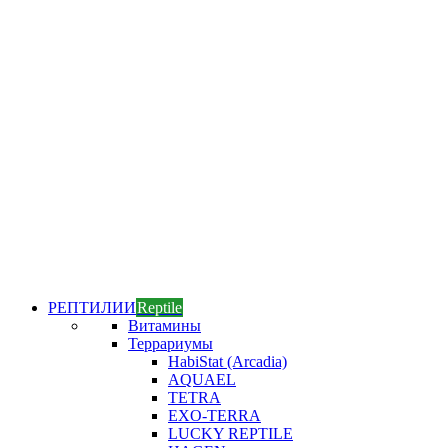
РЕПТИЛИИ
Reptile
Витамины
Террариумы
HabiStat (Arcadia)
AQUAEL
TETRA
EXO-TERRA
LUCKY REPTILE