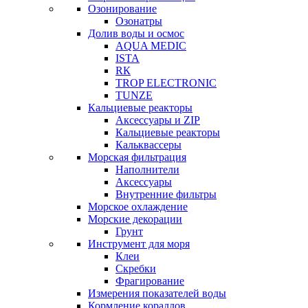
Озонирование
Озонатры
Долив воды и осмос
AQUA MEDIC
ISTA
RК
TROP ELECTRONIC
TUNZE
Кальциевые реакторы
Аксессуары и ZIP
Кальциевые реакторы
Кальквассеры
Морская фильтрация
Наполнители
Аксессуары
Внутренние фильтры
Морское охлаждение
Морские декорации
Грунт
Инструмент для моря
Клеи
Скребки
Фрагирование
Измерения показателей воды
Кормление кораллов