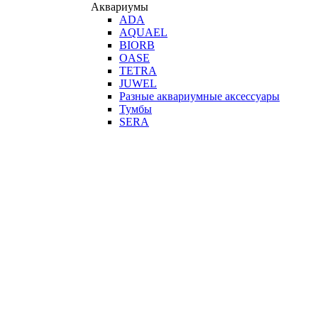
Аквариумы
ADA
AQUAEL
BIORB
OASE
TETRA
JUWEL
Разные аквариумные аксессуары
Тумбы
SERA