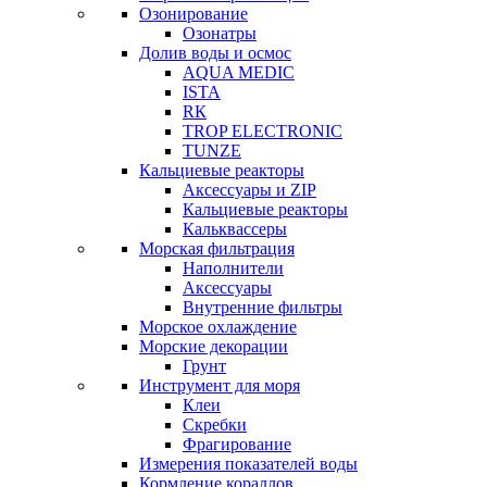
Озонирование
Озонатры
Долив воды и осмос
AQUA MEDIC
ISTA
RК
TROP ELECTRONIC
TUNZE
Кальциевые реакторы
Аксессуары и ZIP
Кальциевые реакторы
Кальквассеры
Морская фильтрация
Наполнители
Аксессуары
Внутренние фильтры
Морское охлаждение
Морские декорации
Грунт
Инструмент для моря
Клеи
Скребки
Фрагирование
Измерения показателей воды
Кормление кораллов