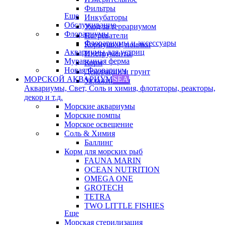
Фильтры
Еще
Инкубаторы
Обслуживание
Уход за террариумом
Флорариумы
Нагреватели
Флорариумы и аксессуары
Кормушки, поилки
Аквариумы для устриц
Инструменты
Муравьиная ферма
Корм
Новая Флорариум
Декорации и грунт
МОРСКОЙ АКВАРИУМ
SEA
Увлажнители
Аквариумы, Свет, Соль и химия, флотаторы, реакторы,
декор и т.д.
Морские аквариумы
Морские помпы
Морское освещение
Соль & Химия
Баллинг
Корм для морских рыб
FAUNA MARIN
OCEAN NUTRITION
OMEGA ONE
GROTECH
TETRA
TWO LITTLE FISHIES
Еще
Морская стерилизация