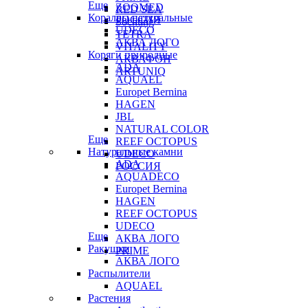
Еще
ZOOMED
RED SEA
Кораллы натуральные
РОССИЯ
Sochting
UDECO
TETRA
АКВА ЛОГО
VITALITY
Коряги природные
АКВАФОН
ADA
ARTUNIQ
AQUAEL
Europet Bernina
HAGEN
JBL
NATURAL COLOR
Еще
REEF OCTOPUS
Натуральные камни
UDECO
ADA
РОССИЯ
AQUADECO
Europet Bernina
HAGEN
REEF OCTOPUS
UDECO
Еще
АКВА ЛОГО
Ракушки
PRIME
АКВА ЛОГО
Распылители
AQUAEL
Растения