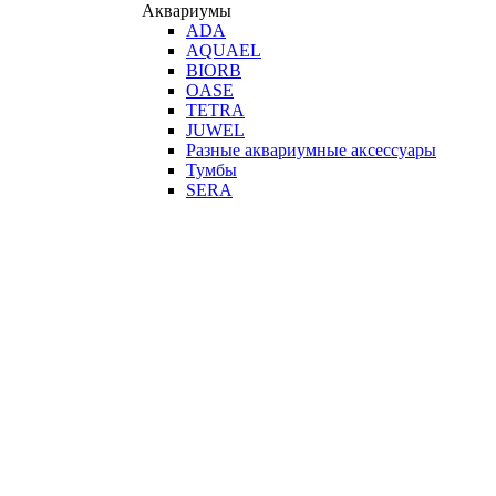
Аквариумы
ADA
AQUAEL
BIORB
OASE
TETRA
JUWEL
Разные аквариумные аксессуары
Тумбы
SERA