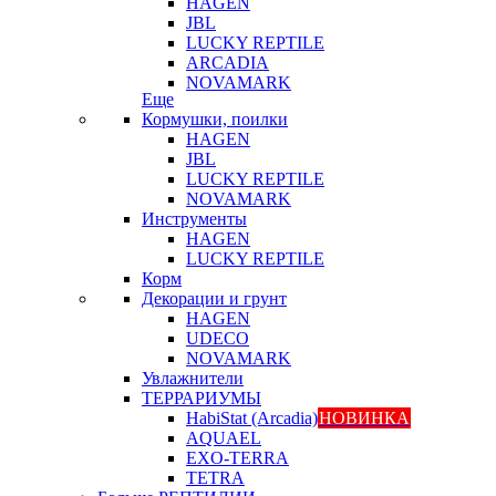
HAGEN
JBL
LUCKY REPTILE
ARCADIA
NOVAMARK
Еще
Кормушки, поилки
HAGEN
JBL
LUCKY REPTILE
NOVAMARK
Инструменты
HAGEN
LUCKY REPTILE
Корм
Декорации и грунт
HAGEN
UDECO
NOVAMARK
Увлажнители
ТЕРРАРИУМЫ
HabiStat (Arcadia)
НОВИНКА
AQUAEL
EXO-TERRA
TETRA