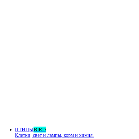
ПТИЦЫ
BIRD
Клетки, свет и лампы, корм и химия.