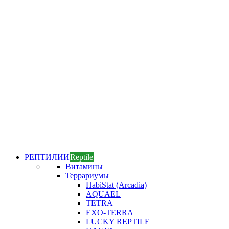
РЕПТИЛИИ
Reptile
Витамины
Террариумы
HabiStat (Arcadia)
AQUAEL
TETRA
EXO-TERRA
LUCKY REPTILE