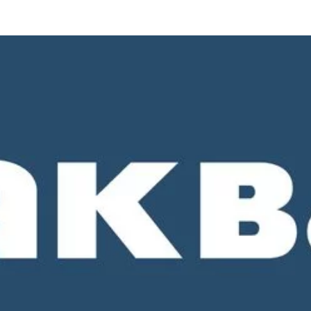
о 18-00. СБ и ВС - выходные