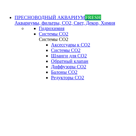
ПРЕСНОВОДНЫЙ АКВАРИУМ
FRESH
Аквариумы, фильтры, СО2, Свет, Декор, Химия
Гидрохимия
Системы СО2
Системы СО2
Аксессуары к СО2
Системы СО2
Шланги для CO2
Обратный клапан
Диффузоры СO2
Балоны CO2
Редукторы CO2