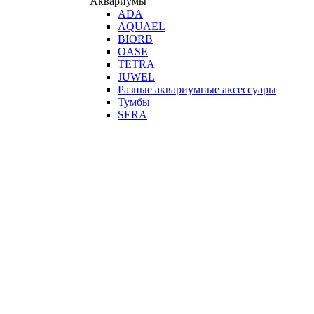
Аквариумы
ADA
AQUAEL
BIORB
OASE
TETRA
JUWEL
Разные аквариумные аксессуары
Тумбы
SERA