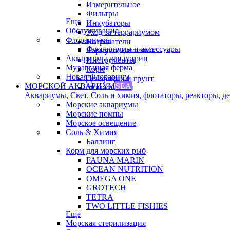
Измерительное
Фильтры
Еще
Инкубаторы
Обслуживание
Уход за террариумом
Флорариумы
Нагреватели
Флорариумы и аксессуары
Кормушки, поилки
Аквариумы для устриц
Инструменты
Муравьиная ферма
Корм
Новая Флорариум
Декорации и грунт
МОРСКОЙ АКВАРИУМ
SEA
Увлажнители
Аквариумы, Свет, Соль и химия, флотаторы, реакторы, дек
Морские аквариумы
Морские помпы
Морское освещение
Соль & Химия
Баллинг
Корм для морских рыб
FAUNA MARIN
OCEAN NUTRITION
OMEGA ONE
GROTECH
TETRA
TWO LITTLE FISHIES
Еще
Морская стерилизация