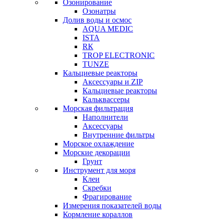
Озонирование
Озонатры
Долив воды и осмос
AQUA MEDIC
ISTA
RК
TROP ELECTRONIC
TUNZE
Кальциевые реакторы
Аксессуары и ZIP
Кальциевые реакторы
Кальквассеры
Морская фильтрация
Наполнители
Аксессуары
Внутренние фильтры
Морское охлаждение
Морские декорации
Грунт
Инструмент для моря
Клеи
Скребки
Фрагирование
Измерения показателей воды
Кормление кораллов