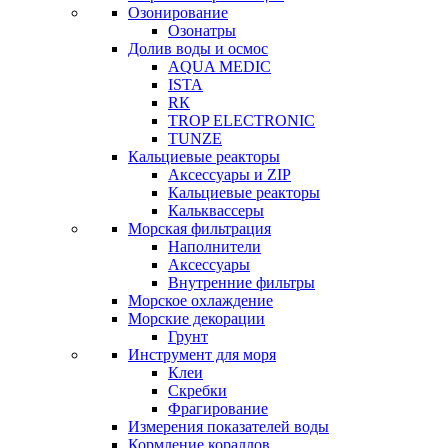
Озонирование
Озонатры
Долив воды и осмос
AQUA MEDIC
ISTA
RК
TROP ELECTRONIC
TUNZE
Кальциевые реакторы
Аксессуары и ZIP
Кальциевые реакторы
Кальквассеры
Морская фильтрация
Наполнители
Аксессуары
Внутренние фильтры
Морское охлаждение
Морские декорации
Грунт
Инструмент для моря
Клеи
Скребки
Фрагирование
Измерения показателей воды
Кормление кораллов