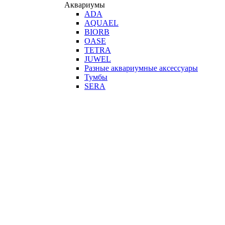
Аквариумы
ADA
AQUAEL
BIORB
OASE
TETRA
JUWEL
Разные аквариумные аксессуары
Тумбы
SERA