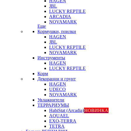
HAGEN
JBL
LUCKY REPTILE
ARCADIA
NOVAMARK
Еще
Кормушки, поилки
HAGEN
JBL
LUCKY REPTILE
NOVAMARK
Инструменты
HAGEN
LUCKY REPTILE
Корм
Декорации и грунт
HAGEN
UDECO
NOVAMARK
Увлажнители
ТЕРРАРИУМЫ
HabiStat (Arcadia)
НОВИНКА
AQUAEL
EXO-TERRA
TETRA