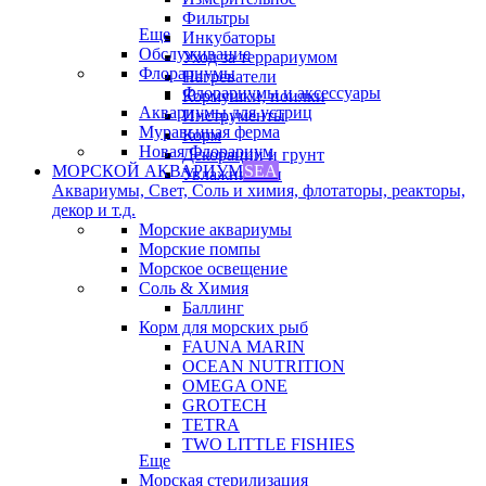
Фильтры
Еще
Инкубаторы
Обслуживание
Уход за террариумом
Флорариумы
Нагреватели
Флорариумы и аксессуары
Кормушки, поилки
Аквариумы для устриц
Инструменты
Муравьиная ферма
Корм
Новая Флорариум
Декорации и грунт
МОРСКОЙ АКВАРИУМ
SEA
Увлажнители
Аквариумы, Свет, Соль и химия, флотаторы, реакторы,
декор и т.д.
Морские аквариумы
Морские помпы
Морское освещение
Соль & Химия
Баллинг
Корм для морских рыб
FAUNA MARIN
OCEAN NUTRITION
OMEGA ONE
GROTECH
TETRA
TWO LITTLE FISHIES
Еще
Морская стерилизация