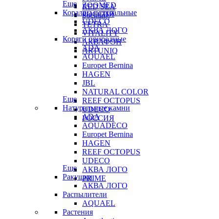
Еще
ZOOMED
RED SEA
Кораллы натуральные
РОССИЯ
Sochting
UDECO
TETRA
АКВА ЛОГО
VITALITY
Коряги природные
АКВАФОН
ADA
ARTUNIQ
AQUAEL
Europet Bernina
HAGEN
JBL
NATURAL COLOR
Еще
REEF OCTOPUS
Натуральные камни
UDECO
ADA
РОССИЯ
AQUADECO
Europet Bernina
HAGEN
REEF OCTOPUS
UDECO
Еще
АКВА ЛОГО
Ракушки
PRIME
АКВА ЛОГО
Распылители
AQUAEL
Растения