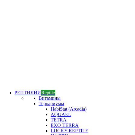
РЕПТИЛИИ
Reptile
Витамины
Террариумы
HabiStat (Arcadia)
AQUAEL
TETRA
EXO-TERRA
LUCKY REPTILE