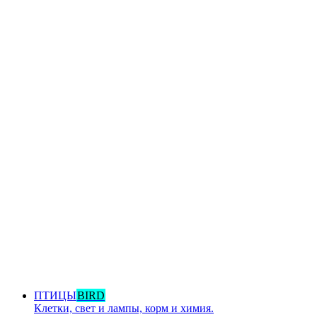
ПТИЦЫ
BIRD
Клетки, свет и лампы, корм и химия.