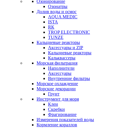
Озонирование
Озонатры
Долив воды и осмос
AQUA MEDIC
ISTA
RК
TROP ELECTRONIC
TUNZE
Кальциевые реакторы
Аксессуары и ZIP
Кальциевые реакторы
Кальквассеры
Морская фильтрация
Наполнители
Аксессуары
Внутренние фильтры
Морское охлаждение
Морские декорации
Грунт
Инструмент для моря
Клеи
Скребки
Фрагирование
Измерения показателей воды
Кормление кораллов