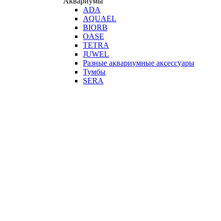
Аквариумы
ADA
AQUAEL
BIORB
OASE
TETRA
JUWEL
Разные аквариумные аксессуары
Тумбы
SERA