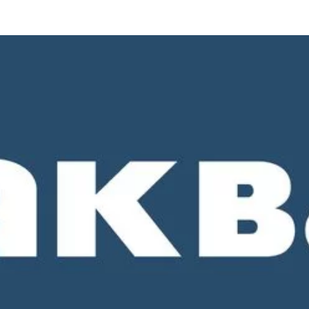
о 18-00. СБ и ВС - выходные