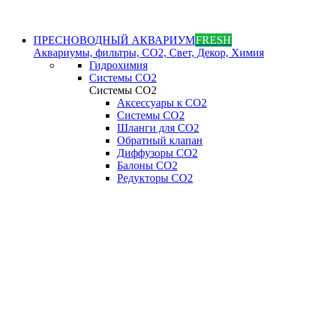
ПРЕСНОВОДНЫЙ АКВАРИУМ
FRESH
Аквариумы, фильтры, СО2, Свет, Декор, Химия
Гидрохимия
Системы СО2
Системы СО2
Аксессуары к СО2
Системы СО2
Шланги для CO2
Обратный клапан
Диффузоры СO2
Балоны CO2
Редукторы CO2