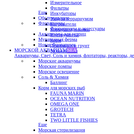
Измерительное
Фильтры
Еще
Инкубаторы
Обслуживание
Уход за террариумом
Флорариумы
Нагреватели
Флорариумы и аксессуары
Кормушки, поилки
Аквариумы для устриц
Инструменты
Муравьиная ферма
Корм
Новая Флорариум
Декорации и грунт
МОРСКОЙ АКВАРИУМ
SEA
Увлажнители
Аквариумы, Свет, Соль и химия, флотаторы, реакторы, дек
Морские аквариумы
Морские помпы
Морское освещение
Соль & Химия
Баллинг
Корм для морских рыб
FAUNA MARIN
OCEAN NUTRITION
OMEGA ONE
GROTECH
TETRA
TWO LITTLE FISHIES
Еще
Морская стерилизация