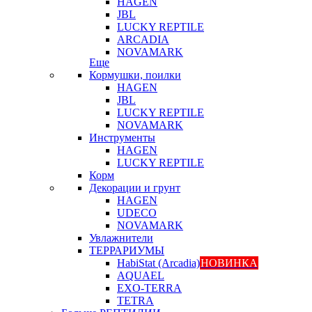
HAGEN
JBL
LUCKY REPTILE
ARCADIA
NOVAMARK
Еще
Кормушки, поилки
HAGEN
JBL
LUCKY REPTILE
NOVAMARK
Инструменты
HAGEN
LUCKY REPTILE
Корм
Декорации и грунт
HAGEN
UDECO
NOVAMARK
Увлажнители
ТЕРРАРИУМЫ
HabiStat (Arcadia)
НОВИНКА
AQUAEL
EXO-TERRA
TETRA