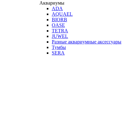
Аквариумы
ADA
AQUAEL
BIORB
OASE
TETRA
JUWEL
Разные аквариумные аксессуары
Тумбы
SERA