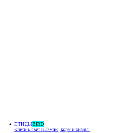
ПТИЦЫ
BIRD
Клетки, свет и лампы, корм и химия.