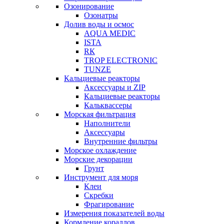
Озонирование
Озонатры
Долив воды и осмос
AQUA MEDIC
ISTA
RК
TROP ELECTRONIC
TUNZE
Кальциевые реакторы
Аксессуары и ZIP
Кальциевые реакторы
Кальквассеры
Морская фильтрация
Наполнители
Аксессуары
Внутренние фильтры
Морское охлаждение
Морские декорации
Грунт
Инструмент для моря
Клеи
Скребки
Фрагирование
Измерения показателей воды
Кормление кораллов