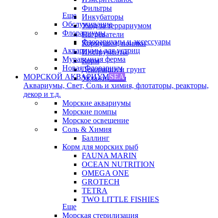
Фильтры
Еще
Инкубаторы
Обслуживание
Уход за террариумом
Флорариумы
Нагреватели
Флорариумы и аксессуары
Кормушки, поилки
Аквариумы для устриц
Инструменты
Муравьиная ферма
Корм
Новая Флорариум
Декорации и грунт
МОРСКОЙ АКВАРИУМ
SEA
Увлажнители
Аквариумы, Свет, Соль и химия, флотаторы, реакторы,
декор и т.д.
Морские аквариумы
Морские помпы
Морское освещение
Соль & Химия
Баллинг
Корм для морских рыб
FAUNA MARIN
OCEAN NUTRITION
OMEGA ONE
GROTECH
TETRA
TWO LITTLE FISHIES
Еще
Морская стерилизация