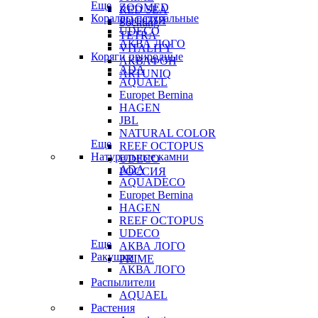
Еще
ZOOMED
RED SEA
Кораллы натуральные
РОССИЯ
Sochting
UDECO
TETRA
АКВА ЛОГО
VITALITY
Коряги природные
АКВАФОН
ADA
ARTUNIQ
AQUAEL
Europet Bernina
HAGEN
JBL
NATURAL COLOR
Еще
REEF OCTOPUS
Натуральные камни
UDECO
ADA
РОССИЯ
AQUADECO
Europet Bernina
HAGEN
REEF OCTOPUS
UDECO
Еще
АКВА ЛОГО
Ракушки
PRIME
АКВА ЛОГО
Распылители
AQUAEL
Растения