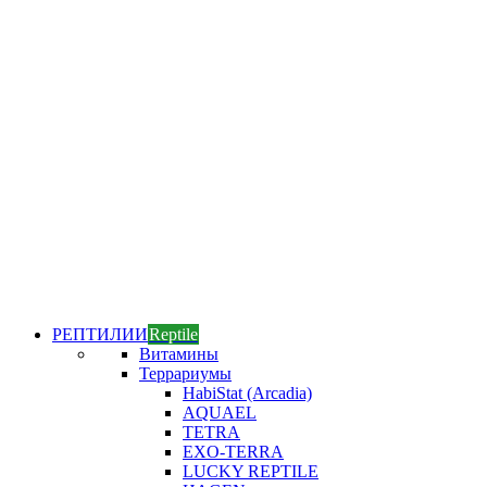
РЕПТИЛИИ
Reptile
Витамины
Террариумы
HabiStat (Arcadia)
AQUAEL
TETRA
EXO-TERRA
LUCKY REPTILE