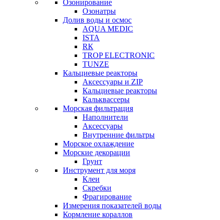
Озонирование
Озонатры
Долив воды и осмос
AQUA MEDIC
ISTA
RК
TROP ELECTRONIC
TUNZE
Кальциевые реакторы
Аксессуары и ZIP
Кальциевые реакторы
Кальквассеры
Морская фильтрация
Наполнители
Аксессуары
Внутренние фильтры
Морское охлаждение
Морские декорации
Грунт
Инструмент для моря
Клеи
Скребки
Фрагирование
Измерения показателей воды
Кормление кораллов