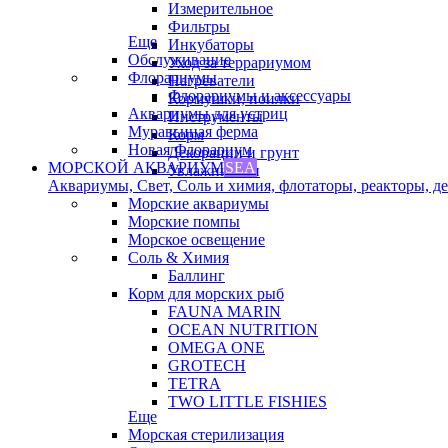
Измерительное
Фильтры
Еще
Инкубаторы
Обслуживание
Уход за террариумом
Флорариумы
Нагреватели
Флорариумы и аксессуары
Кормушки, поилки
Аквариумы для устриц
Инструменты
Муравьиная ферма
Корм
Новая Флорариум
Декорации и грунт
МОРСКОЙ АКВАРИУМ
SEA
Увлажнители
Аквариумы, Свет, Соль и химия, флотаторы, реакторы, дек
Морские аквариумы
Морские помпы
Морское освещение
Соль & Химия
Баллинг
Корм для морских рыб
FAUNA MARIN
OCEAN NUTRITION
OMEGA ONE
GROTECH
TETRA
TWO LITTLE FISHIES
Еще
Морская стерилизация