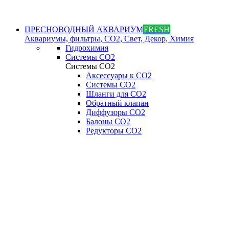
ПРЕСНОВОДНЫЙ АКВАРИУМ
FRESH
Аквариумы, фильтры, СО2, Свет, Декор, Химия
Гидрохимия
Системы СО2
Системы СО2
Аксессуары к СО2
Системы СО2
Шланги для CO2
Обратный клапан
Диффузоры СO2
Балоны CO2
Редукторы CO2