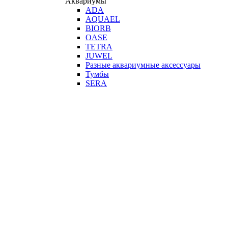
Аквариумы
ADA
AQUAEL
BIORB
OASE
TETRA
JUWEL
Разные аквариумные аксессуары
Тумбы
SERA