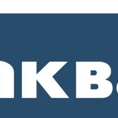
о 18-00. СБ и ВС - выходные