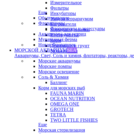
Измерительное
Фильтры
Еще
Инкубаторы
Обслуживание
Уход за террариумом
Флорариумы
Нагреватели
Флорариумы и аксессуары
Кормушки, поилки
Аквариумы для устриц
Инструменты
Муравьиная ферма
Корм
Новая Флорариум
Декорации и грунт
МОРСКОЙ АКВАРИУМ
SEA
Увлажнители
Аквариумы, Свет, Соль и химия, флотаторы, реакторы, дек
Морские аквариумы
Морские помпы
Морское освещение
Соль & Химия
Баллинг
Корм для морских рыб
FAUNA MARIN
OCEAN NUTRITION
OMEGA ONE
GROTECH
TETRA
TWO LITTLE FISHIES
Еще
Морская стерилизация