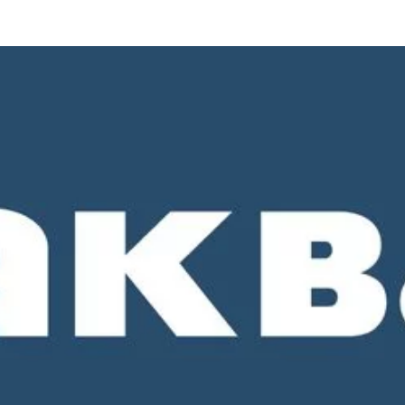
о 18-00. СБ и ВС - выходные