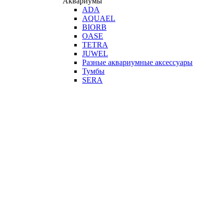
Аквариумы
ADA
AQUAEL
BIORB
OASE
TETRA
JUWEL
Разные аквариумные аксессуары
Тумбы
SERA