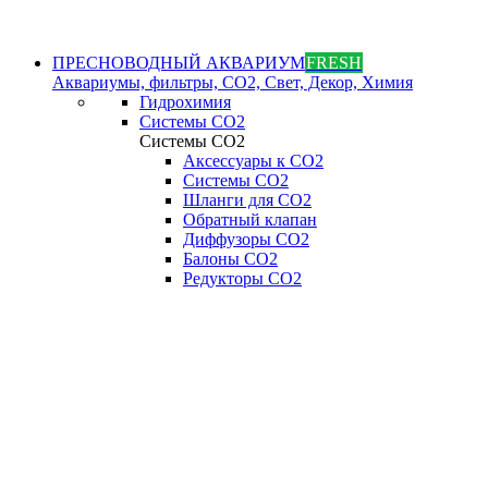
ПРЕСНОВОДНЫЙ АКВАРИУМ
FRESH
Аквариумы, фильтры, СО2, Свет, Декор, Химия
Гидрохимия
Системы СО2
Системы СО2
Аксессуары к СО2
Системы СО2
Шланги для CO2
Обратный клапан
Диффузоры СO2
Балоны CO2
Редукторы CO2