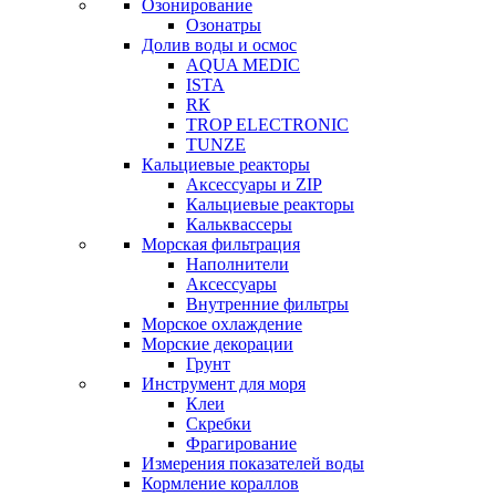
Озонирование
Озонатры
Долив воды и осмос
AQUA MEDIC
ISTA
RК
TROP ELECTRONIC
TUNZE
Кальциевые реакторы
Аксессуары и ZIP
Кальциевые реакторы
Кальквассеры
Морская фильтрация
Наполнители
Аксессуары
Внутренние фильтры
Морское охлаждение
Морские декорации
Грунт
Инструмент для моря
Клеи
Скребки
Фрагирование
Измерения показателей воды
Кормление кораллов