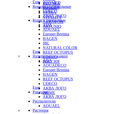
Еще
ZOOMED
RED SEA
Кораллы натуральные
РОССИЯ
Sochting
UDECO
TETRA
АКВА ЛОГО
VITALITY
Коряги природные
АКВАФОН
ADA
ARTUNIQ
AQUAEL
Europet Bernina
HAGEN
JBL
NATURAL COLOR
Еще
REEF OCTOPUS
Натуральные камни
UDECO
ADA
РОССИЯ
AQUADECO
Europet Bernina
HAGEN
REEF OCTOPUS
UDECO
Еще
АКВА ЛОГО
Ракушки
PRIME
АКВА ЛОГО
Распылители
AQUAEL
Растения