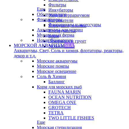
Фильтры
Еще
Инкубаторы
Обслуживание
Уход за террариумом
Флорариумы
Нагреватели
Флорариумы и аксессуары
Кормушки, поилки
Аквариумы для устриц
Инструменты
Муравьиная ферма
Корм
Новая Флорариум
Декорации и грунт
МОРСКОЙ АКВАРИУМ
SEA
Увлажнители
Аквариумы, Свет, Соль и химия, флотаторы, реакторы,
декор и т.д.
Морские аквариумы
Морские помпы
Морское освещение
Соль & Химия
Баллинг
Корм для морских рыб
FAUNA MARIN
OCEAN NUTRITION
OMEGA ONE
GROTECH
TETRA
TWO LITTLE FISHIES
Еще
Морская стерилизация