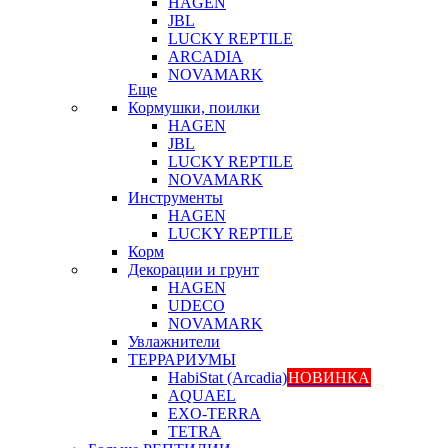
HAGEN
JBL
LUCKY REPTILE
ARCADIA
NOVAMARK
Еще
Кормушки, поилки
HAGEN
JBL
LUCKY REPTILE
NOVAMARK
Инструменты
HAGEN
LUCKY REPTILE
Корм
Декорации и грунт
HAGEN
UDECO
NOVAMARK
Увлажнители
ТЕРРАРИУМЫ
HabiStat (Arcadia)
НОВИНКА
AQUAEL
EXO-TERRA
TETRA