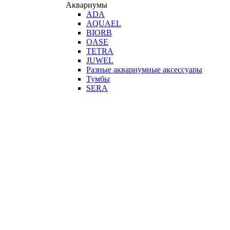
Аквариумы
ADA
AQUAEL
BIORB
OASE
TETRA
JUWEL
Разные аквариумные аксессуары
Тумбы
SERA