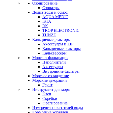
Озонирование
Озонатры
Долив воды и осмос
AQUA MEDIC
ISTA
RК
TROP ELECTRONIC
TUNZE
Кальциевые реакторы
Аксессуары и ZIP
Кальциевые реакторы
Кальквассеры
Морская фильтрация
Наполнители
Аксессуары
Внутренние фильтры
Морское охлаждение
Морские декорации
Грунт
Инструмент для моря
Клеи
Скребки
Фрагирование
Измерения показателей воды
Кормление кораллов