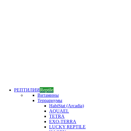
РЕПТИЛИИ
Reptile
Витамины
Террариумы
HabiStat (Arcadia)
AQUAEL
TETRA
EXO-TERRA
LUCKY REPTILE