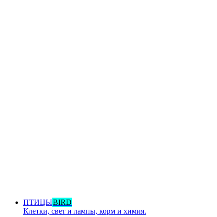
ПТИЦЫ
BIRD
Клетки, свет и лампы, корм и химия.