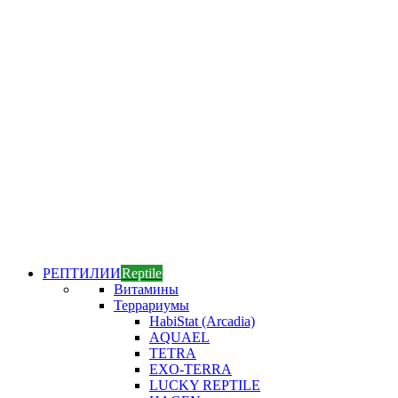
РЕПТИЛИИ
Reptile
Витамины
Террариумы
HabiStat (Arcadia)
AQUAEL
TETRA
EXO-TERRA
LUCKY REPTILE