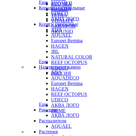
Еще
ZOOMED
RED SEA
Кораллы натуральные
РОССИЯ
Sochting
UDECO
TETRA
АКВА ЛОГО
VITALITY
Коряги природные
АКВАФОН
ADA
ARTUNIQ
AQUAEL
Europet Bernina
HAGEN
JBL
NATURAL COLOR
Еще
REEF OCTOPUS
Натуральные камни
UDECO
ADA
РОССИЯ
AQUADECO
Europet Bernina
HAGEN
REEF OCTOPUS
UDECO
Еще
АКВА ЛОГО
Ракушки
PRIME
АКВА ЛОГО
Распылители
AQUAEL
Растения