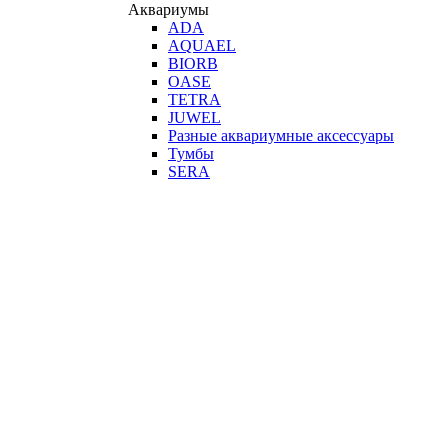
Аквариумы
ADA
AQUAEL
BIORB
OASE
TETRA
JUWEL
Разные аквариумные аксессуары
Тумбы
SERA