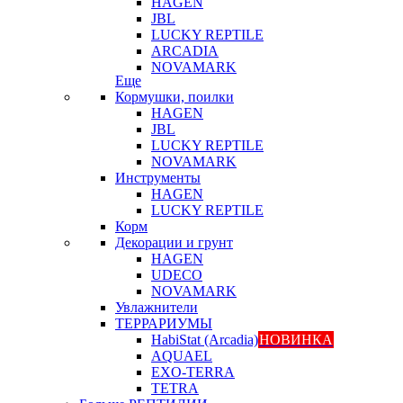
HAGEN
JBL
LUCKY REPTILE
ARCADIA
NOVAMARK
Еще
Кормушки, поилки
HAGEN
JBL
LUCKY REPTILE
NOVAMARK
Инструменты
HAGEN
LUCKY REPTILE
Корм
Декорации и грунт
HAGEN
UDECO
NOVAMARK
Увлажнители
ТЕРРАРИУМЫ
HabiStat (Arcadia)
НОВИНКА
AQUAEL
EXO-TERRA
TETRA