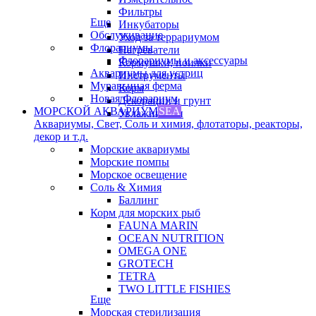
Фильтры
Еще
Инкубаторы
Обслуживание
Уход за террариумом
Флорариумы
Нагреватели
Флорариумы и аксессуары
Кормушки, поилки
Аквариумы для устриц
Инструменты
Муравьиная ферма
Корм
Новая Флорариум
Декорации и грунт
МОРСКОЙ АКВАРИУМ
SEA
Увлажнители
Аквариумы, Свет, Соль и химия, флотаторы, реакторы,
декор и т.д.
Морские аквариумы
Морские помпы
Морское освещение
Соль & Химия
Баллинг
Корм для морских рыб
FAUNA MARIN
OCEAN NUTRITION
OMEGA ONE
GROTECH
TETRA
TWO LITTLE FISHIES
Еще
Морская стерилизация