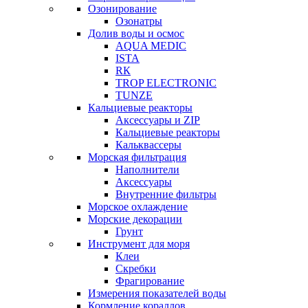
Озонирование
Озонатры
Долив воды и осмос
AQUA MEDIC
ISTA
RК
TROP ELECTRONIC
TUNZE
Кальциевые реакторы
Аксессуары и ZIP
Кальциевые реакторы
Кальквассеры
Морская фильтрация
Наполнители
Аксессуары
Внутренние фильтры
Морское охлаждение
Морские декорации
Грунт
Инструмент для моря
Клеи
Скребки
Фрагирование
Измерения показателей воды
Кормление кораллов