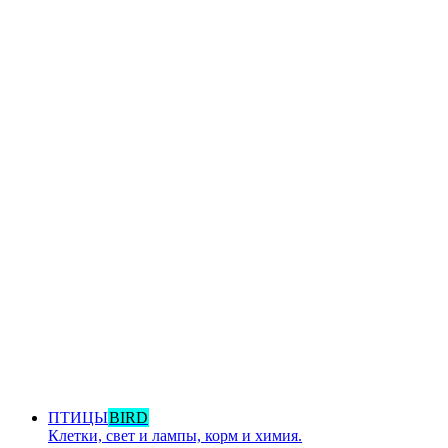
ПТИЦЫ
BIRD
Клетки, свет и лампы, корм и химия.