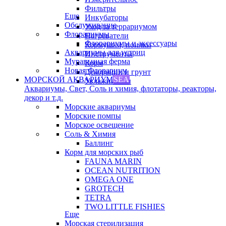
Фильтры
Еще
Инкубаторы
Обслуживание
Уход за террариумом
Флорариумы
Нагреватели
Флорариумы и аксессуары
Кормушки, поилки
Аквариумы для устриц
Инструменты
Муравьиная ферма
Корм
Новая Флорариум
Декорации и грунт
МОРСКОЙ АКВАРИУМ
SEA
Увлажнители
Аквариумы, Свет, Соль и химия, флотаторы, реакторы,
декор и т.д.
Морские аквариумы
Морские помпы
Морское освещение
Соль & Химия
Баллинг
Корм для морских рыб
FAUNA MARIN
OCEAN NUTRITION
OMEGA ONE
GROTECH
TETRA
TWO LITTLE FISHIES
Еще
Морская стерилизация