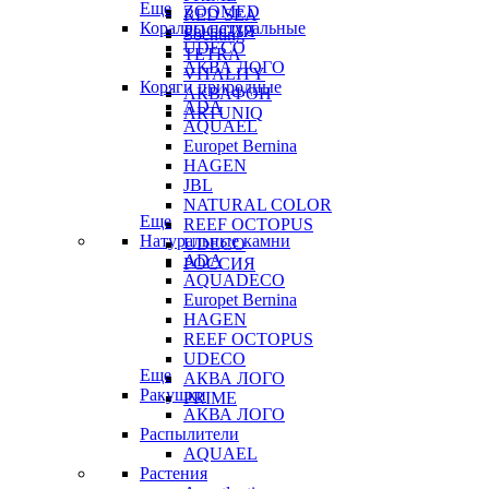
Еще
ZOOMED
RED SEA
Кораллы натуральные
РОССИЯ
Sochting
UDECO
TETRA
АКВА ЛОГО
VITALITY
Коряги природные
АКВАФОН
ADA
ARTUNIQ
AQUAEL
Europet Bernina
HAGEN
JBL
NATURAL COLOR
Еще
REEF OCTOPUS
Натуральные камни
UDECO
ADA
РОССИЯ
AQUADECO
Europet Bernina
HAGEN
REEF OCTOPUS
UDECO
Еще
АКВА ЛОГО
Ракушки
PRIME
АКВА ЛОГО
Распылители
AQUAEL
Растения