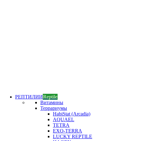
РЕПТИЛИИ
Reptile
Витамины
Террариумы
HabiStat (Arcadia)
AQUAEL
TETRA
EXO-TERRA
LUCKY REPTILE