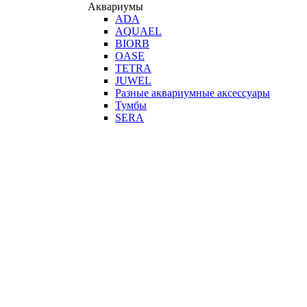
Аквариумы
ADA
AQUAEL
BIORB
OASE
TETRA
JUWEL
Разные аквариумные аксессуары
Тумбы
SERA