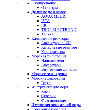
Озонирование
Озонатры
Долив воды и осмос
AQUA MEDIC
ISTA
RК
TROP ELECTRONIC
TUNZE
Кальциевые реакторы
Аксессуары и ZIP
Кальциевые реакторы
Кальквассеры
Морская фильтрация
Наполнители
Аксессуары
Внутренние фильтры
Морское охлаждение
Морские декорации
Грунт
Инструмент для моря
Клеи
Скребки
Фрагирование
Измерения показателей воды
Кормление кораллов