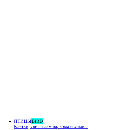
ПТИЦЫ
BIRD
Клетки, свет и лампы, корм и химия.