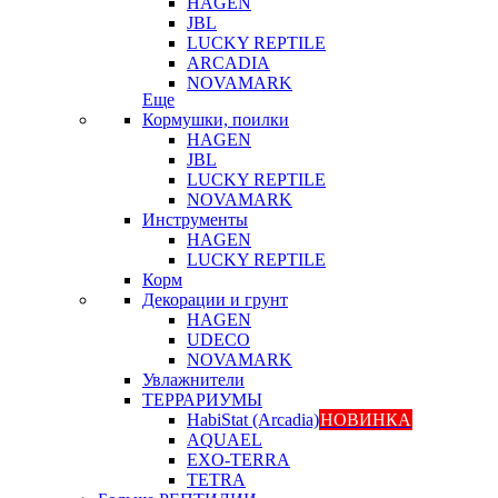
HAGEN
JBL
LUCKY REPTILE
ARCADIA
NOVAMARK
Еще
Кормушки, поилки
HAGEN
JBL
LUCKY REPTILE
NOVAMARK
Инструменты
HAGEN
LUCKY REPTILE
Корм
Декорации и грунт
HAGEN
UDECO
NOVAMARK
Увлажнители
ТЕРРАРИУМЫ
HabiStat (Arcadia)
НОВИНКА
AQUAEL
EXO-TERRA
TETRA