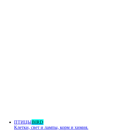
ПТИЦЫ
BIRD
Клетки, свет и лампы, корм и химия.