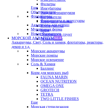
Фильтры
Еще
Инкубаторы
Обслуживание
Уход за террариумом
Флорариумы
Нагреватели
Флорариумы и аксессуары
Кормушки, поилки
Аквариумы для устриц
Инструменты
Муравьиная ферма
Корм
Новая Флорариум
Декорации и грунт
МОРСКОЙ АКВАРИУМ
SEA
Увлажнители
Аквариумы, Свет, Соль и химия, флотаторы, реакторы,
декор и т.д.
Морские аквариумы
Морские помпы
Морское освещение
Соль & Химия
Баллинг
Корм для морских рыб
FAUNA MARIN
OCEAN NUTRITION
OMEGA ONE
GROTECH
TETRA
TWO LITTLE FISHIES
Еще
Морская стерилизация