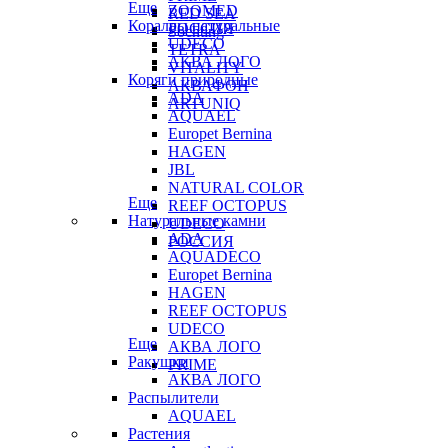
Еще
ZOOMED
RED SEA
Кораллы натуральные
РОССИЯ
Sochting
UDECO
TETRA
АКВА ЛОГО
VITALITY
Коряги природные
АКВАФОН
ADA
ARTUNIQ
AQUAEL
Europet Bernina
HAGEN
JBL
NATURAL COLOR
Еще
REEF OCTOPUS
Натуральные камни
UDECO
ADA
РОССИЯ
AQUADECO
Europet Bernina
HAGEN
REEF OCTOPUS
UDECO
Еще
АКВА ЛОГО
Ракушки
PRIME
АКВА ЛОГО
Распылители
AQUAEL
Растения