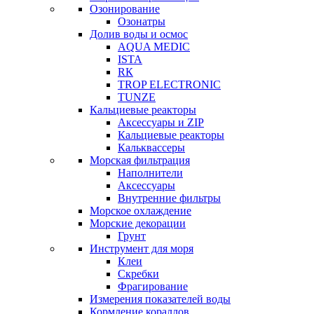
Озонирование
Озонатры
Долив воды и осмос
AQUA MEDIC
ISTA
RК
TROP ELECTRONIC
TUNZE
Кальциевые реакторы
Аксессуары и ZIP
Кальциевые реакторы
Кальквассеры
Морская фильтрация
Наполнители
Аксессуары
Внутренние фильтры
Морское охлаждение
Морские декорации
Грунт
Инструмент для моря
Клеи
Скребки
Фрагирование
Измерения показателей воды
Кормление кораллов