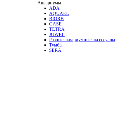
Аквариумы
ADA
AQUAEL
BIORB
OASE
TETRA
JUWEL
Разные аквариумные аксессуары
Тумбы
SERA