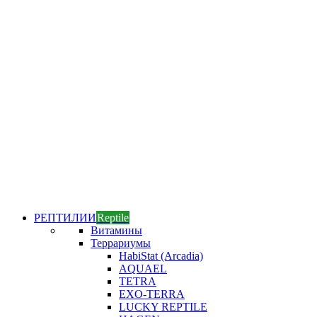
РЕПТИЛИИ
Reptile
Витамины
Террариумы
HabiStat (Arcadia)
AQUAEL
TETRA
EXO-TERRA
LUCKY REPTILE