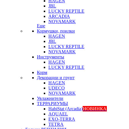
HAGEN
JBL
LUCKY REPTILE
ARCADIA
NOVAMARK
Еще
Кормушки, поилки
HAGEN
JBL
LUCKY REPTILE
NOVAMARK
Инструменты
HAGEN
LUCKY REPTILE
Корм
Декорации и грунт
HAGEN
UDECO
NOVAMARK
Увлажнители
ТЕРРАРИУМЫ
HabiStat (Arcadia)
НОВИНКА
AQUAEL
EXO-TERRA
TETRA