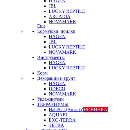
HAGEN
JBL
LUCKY REPTILE
ARCADIA
NOVAMARK
Еще
Кормушки, поилки
HAGEN
JBL
LUCKY REPTILE
NOVAMARK
Инструменты
HAGEN
LUCKY REPTILE
Корм
Декорации и грунт
HAGEN
UDECO
NOVAMARK
Увлажнители
ТЕРРАРИУМЫ
HabiStat (Arcadia)
НОВИНКА
AQUAEL
EXO-TERRA
TETRA