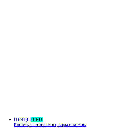
ПТИЦЫ
BIRD
Клетки, свет и лампы, корм и химия.