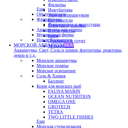
Фильтры
Еще
Инкубаторы
Обслуживание
Уход за террариумом
Флорариумы
Нагреватели
Флорариумы и аксессуары
Кормушки, поилки
Аквариумы для устриц
Инструменты
Муравьиная ферма
Корм
Новая Флорариум
Декорации и грунт
МОРСКОЙ АКВАРИУМ
SEA
Увлажнители
Аквариумы, Свет, Соль и химия, флотаторы, реакторы,
декор и т.д.
Морские аквариумы
Морские помпы
Морское освещение
Соль & Химия
Баллинг
Корм для морских рыб
FAUNA MARIN
OCEAN NUTRITION
OMEGA ONE
GROTECH
TETRA
TWO LITTLE FISHIES
Еще
Морская стерилизация