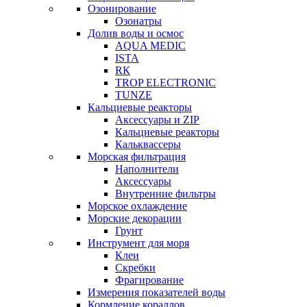
Озонирование
Озонатры
Долив воды и осмос
AQUA MEDIC
ISTA
RК
TROP ELECTRONIC
TUNZE
Кальциевые реакторы
Аксессуары и ZIP
Кальциевые реакторы
Кальквассеры
Морская фильтрация
Наполнители
Аксессуары
Внутренние фильтры
Морское охлаждение
Морские декорации
Грунт
Инструмент для моря
Клеи
Скребки
Фрагирование
Измерения показателей воды
Кормление кораллов