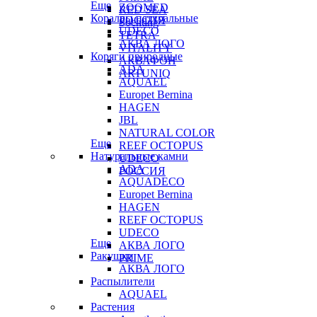
Еще
ZOOMED
RED SEA
Кораллы натуральные
РОССИЯ
Sochting
UDECO
TETRA
АКВА ЛОГО
VITALITY
Коряги природные
АКВАФОН
ADA
ARTUNIQ
AQUAEL
Europet Bernina
HAGEN
JBL
NATURAL COLOR
Еще
REEF OCTOPUS
Натуральные камни
UDECO
ADA
РОССИЯ
AQUADECO
Europet Bernina
HAGEN
REEF OCTOPUS
UDECO
Еще
АКВА ЛОГО
Ракушки
PRIME
АКВА ЛОГО
Распылители
AQUAEL
Растения