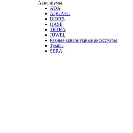
Аквариумы
ADA
AQUAEL
BIORB
OASE
TETRA
JUWEL
Разные аквариумные аксессуары
Тумбы
SERA