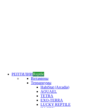
РЕПТИЛИИ
Reptile
Витамины
Террариумы
HabiStat (Arcadia)
AQUAEL
TETRA
EXO-TERRA
LUCKY REPTILE