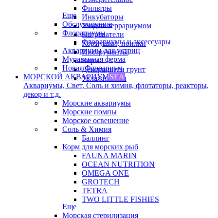
Фильтры
Еще
Инкубаторы
Обслуживание
Уход за террариумом
Флорариумы
Нагреватели
Флорариумы и аксессуары
Кормушки, поилки
Аквариумы для устриц
Инструменты
Муравьиная ферма
Корм
Новая Флорариум
Декорации и грунт
МОРСКОЙ АКВАРИУМ
SEA
Увлажнители
Аквариумы, Свет, Соль и химия, флотаторы, реакторы,
декор и т.д.
Морские аквариумы
Морские помпы
Морское освещение
Соль & Химия
Баллинг
Корм для морских рыб
FAUNA MARIN
OCEAN NUTRITION
OMEGA ONE
GROTECH
TETRA
TWO LITTLE FISHIES
Еще
Морская стерилизация