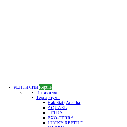
РЕПТИЛИИ
Reptile
Витамины
Террариумы
HabiStat (Arcadia)
AQUAEL
TETRA
EXO-TERRA
LUCKY REPTILE