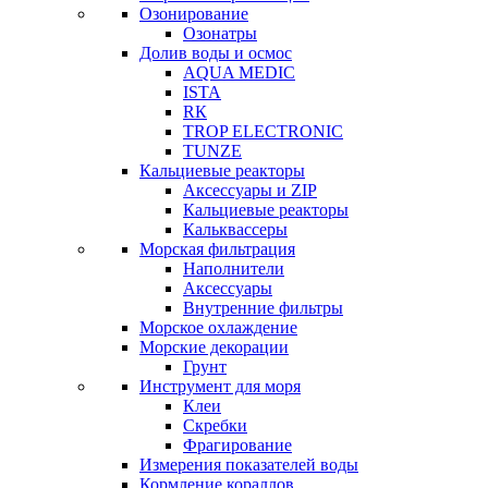
Озонирование
Озонатры
Долив воды и осмос
AQUA MEDIC
ISTA
RК
TROP ELECTRONIC
TUNZE
Кальциевые реакторы
Аксессуары и ZIP
Кальциевые реакторы
Кальквассеры
Морская фильтрация
Наполнители
Аксессуары
Внутренние фильтры
Морское охлаждение
Морские декорации
Грунт
Инструмент для моря
Клеи
Скребки
Фрагирование
Измерения показателей воды
Кормление кораллов