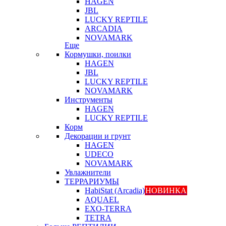
HAGEN
JBL
LUCKY REPTILE
ARCADIA
NOVAMARK
Еще
Кормушки, поилки
HAGEN
JBL
LUCKY REPTILE
NOVAMARK
Инструменты
HAGEN
LUCKY REPTILE
Корм
Декорации и грунт
HAGEN
UDECO
NOVAMARK
Увлажнители
ТЕРРАРИУМЫ
HabiStat (Arcadia)
НОВИНКА
AQUAEL
EXO-TERRA
TETRA