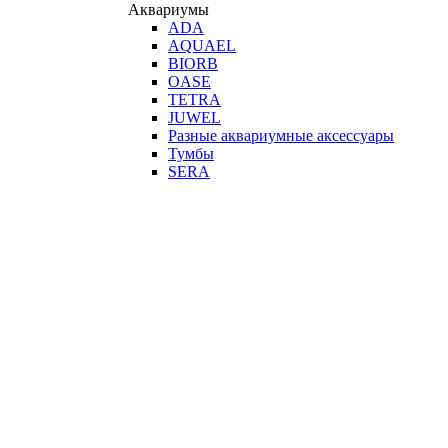
Аквариумы
ADA
AQUAEL
BIORB
OASE
TETRA
JUWEL
Разные аквариумные аксессуары
Тумбы
SERA