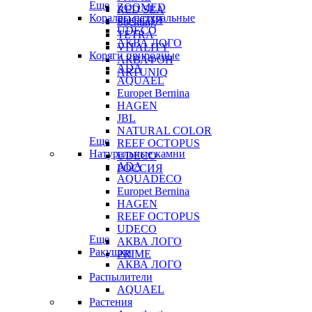
Еще
ZOOMED
RED SEA
Кораллы натуральные
РОССИЯ
Sochting
UDECO
TETRA
АКВА ЛОГО
VITALITY
Коряги природные
АКВАФОН
ADA
ARTUNIQ
AQUAEL
Europet Bernina
HAGEN
JBL
NATURAL COLOR
Еще
REEF OCTOPUS
Натуральные камни
UDECO
ADA
РОССИЯ
AQUADECO
Europet Bernina
HAGEN
REEF OCTOPUS
UDECO
Еще
АКВА ЛОГО
Ракушки
PRIME
АКВА ЛОГО
Распылители
AQUAEL
Растения