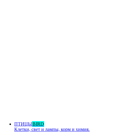
ПТИЦЫ
BIRD
Клетки, свет и лампы, корм и химия.