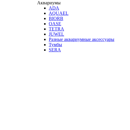
Аквариумы
ADA
AQUAEL
BIORB
OASE
TETRA
JUWEL
Разные аквариумные аксессуары
Тумбы
SERA