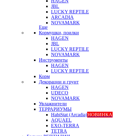
HAGEN
JBL
LUCKY REPTILE
ARCADIA
NOVAMARK
Еще
Кормушки, поилки
HAGEN
JBL
LUCKY REPTILE
NOVAMARK
Инструменты
HAGEN
LUCKY REPTILE
Корм
Декорации и грунт
HAGEN
UDECO
NOVAMARK
Увлажнители
ТЕРРАРИУМЫ
HabiStat (Arcadia)
НОВИНКА
AQUAEL
EXO-TERRA
TETRA