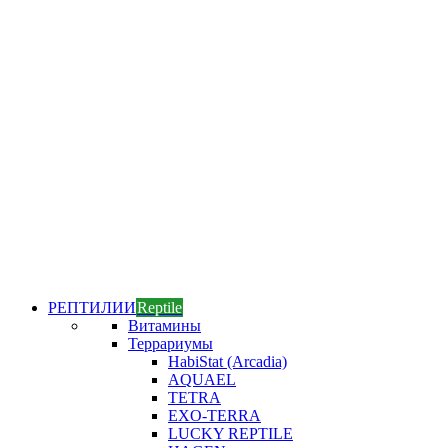
РЕПТИЛИИ
Reptile
Витамины
Террариумы
HabiStat (Arcadia)
AQUAEL
TETRA
EXO-TERRA
LUCKY REPTILE