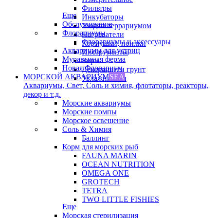
Фильтры
Еще
Инкубаторы
Обслуживание
Уход за террариумом
Флорариумы
Нагреватели
Флорариумы и аксессуары
Кормушки, поилки
Аквариумы для устриц
Инструменты
Муравьиная ферма
Корм
Новая Флорариум
Декорации и грунт
МОРСКОЙ АКВАРИУМ
SEA
Увлажнители
Аквариумы, Свет, Соль и химия, флотаторы, реакторы,
декор и т.д.
Морские аквариумы
Морские помпы
Морское освещение
Соль & Химия
Баллинг
Корм для морских рыб
FAUNA MARIN
OCEAN NUTRITION
OMEGA ONE
GROTECH
TETRA
TWO LITTLE FISHIES
Еще
Морская стерилизация