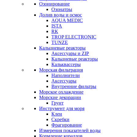
Озонирование
Озонатры
Долив воды и осмос
AQUA MEDIC
ISTA
RК
TROP ELECTRONIC
TUNZE
Кальциевые реакторы
Аксессуары и ZIP
Кальциевые реакторы
Кальквассеры
Морская фильтрация
Наполнители
Аксессуары
Внутренние фильтры
Морское охлаждение
Морские декорации
Грунт
Инструмент для моря
Клеи
Скребки
Фрагирование
Измерения показателей воды
Кормление кораллов