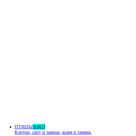
ПТИЦЫ
BIRD
Клетки, свет и лампы, корм и химия.