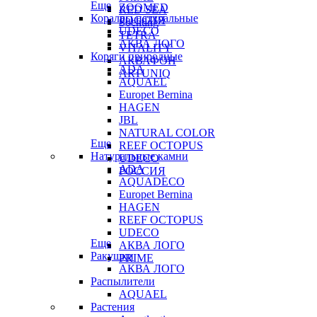
Еще
ZOOMED
RED SEA
Кораллы натуральные
РОССИЯ
Sochting
UDECO
TETRA
АКВА ЛОГО
VITALITY
Коряги природные
АКВАФОН
ADA
ARTUNIQ
AQUAEL
Europet Bernina
HAGEN
JBL
NATURAL COLOR
Еще
REEF OCTOPUS
Натуральные камни
UDECO
ADA
РОССИЯ
AQUADECO
Europet Bernina
HAGEN
REEF OCTOPUS
UDECO
Еще
АКВА ЛОГО
Ракушки
PRIME
АКВА ЛОГО
Распылители
AQUAEL
Растения