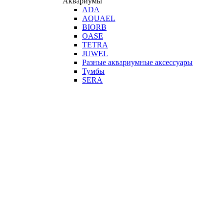
Аквариумы
ADA
AQUAEL
BIORB
OASE
TETRA
JUWEL
Разные аквариумные аксессуары
Тумбы
SERA