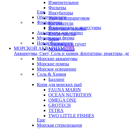
Измерительное
Фильтры
Еще
Инкубаторы
Обслуживание
Уход за террариумом
Флорариумы
Нагреватели
Флорариумы и аксессуары
Кормушки, поилки
Аквариумы для устриц
Инструменты
Муравьиная ферма
Корм
Новая Флорариум
Декорации и грунт
МОРСКОЙ АКВАРИУМ
SEA
Увлажнители
Аквариумы, Свет, Соль и химия, флотаторы, реакторы, дек
Морские аквариумы
Морские помпы
Морское освещение
Соль & Химия
Баллинг
Корм для морских рыб
FAUNA MARIN
OCEAN NUTRITION
OMEGA ONE
GROTECH
TETRA
TWO LITTLE FISHIES
Еще
Морская стерилизация