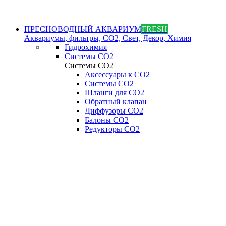
ПРЕСНОВОДНЫЙ АКВАРИУМ
FRESH
Аквариумы, фильтры, СО2, Свет, Декор, Химия
Гидрохимия
Системы СО2
Системы СО2
Аксессуары к СО2
Системы СО2
Шланги для CO2
Обратный клапан
Диффузоры СO2
Балоны CO2
Редукторы CO2