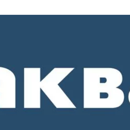
о 18-00. СБ и ВС - выходные