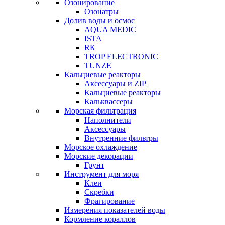
Озонирование
Озонатры
Долив воды и осмос
AQUA MEDIC
ISTA
RК
TROP ELECTRONIC
TUNZE
Кальциевые реакторы
Аксессуары и ZIP
Кальциевые реакторы
Кальквассеры
Морская фильтрация
Наполнители
Аксессуары
Внутренние фильтры
Морское охлаждение
Морские декорации
Грунт
Инструмент для моря
Клеи
Скребки
Фрагирование
Измерения показателей воды
Кормление кораллов