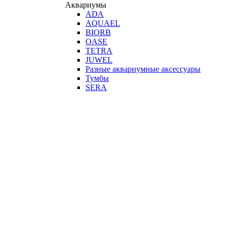
Аквариумы
ADA
AQUAEL
BIORB
OASE
TETRA
JUWEL
Разные аквариумные аксессуары
Тумбы
SERA