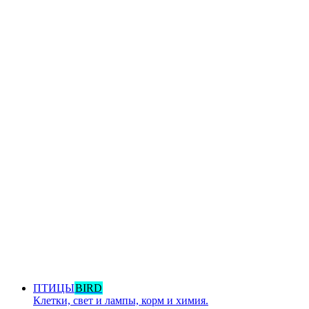
ПТИЦЫ
BIRD
Клетки, свет и лампы, корм и химия.