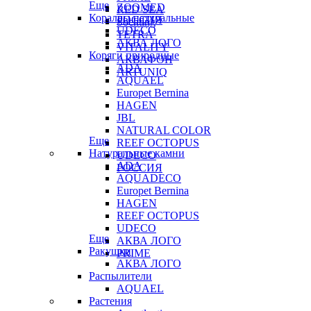
Еще
ZOOMED
RED SEA
Кораллы натуральные
РОССИЯ
Sochting
UDECO
TETRA
АКВА ЛОГО
VITALITY
Коряги природные
АКВАФОН
ADA
ARTUNIQ
AQUAEL
Europet Bernina
HAGEN
JBL
NATURAL COLOR
Еще
REEF OCTOPUS
Натуральные камни
UDECO
ADA
РОССИЯ
AQUADECO
Europet Bernina
HAGEN
REEF OCTOPUS
UDECO
Еще
АКВА ЛОГО
Ракушки
PRIME
АКВА ЛОГО
Распылители
AQUAEL
Растения