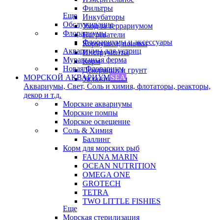
Фильтры
Еще
Инкубаторы
Обслуживание
Уход за террариумом
Флорариумы
Нагреватели
Флорариумы и аксессуары
Кормушки, поилки
Аквариумы для устриц
Инструменты
Муравьиная ферма
Корм
Новая Флорариум
Декорации и грунт
МОРСКОЙ АКВАРИУМ
SEA
Увлажнители
Аквариумы, Свет, Соль и химия, флотаторы, реакторы,
декор и т.д.
Морские аквариумы
Морские помпы
Морское освещение
Соль & Химия
Баллинг
Корм для морских рыб
FAUNA MARIN
OCEAN NUTRITION
OMEGA ONE
GROTECH
TETRA
TWO LITTLE FISHIES
Еще
Морская стерилизация