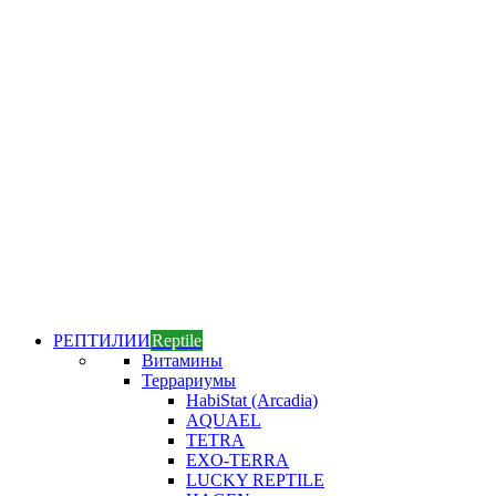
РЕПТИЛИИ
Reptile
Витамины
Террариумы
HabiStat (Arcadia)
AQUAEL
TETRA
EXO-TERRA
LUCKY REPTILE