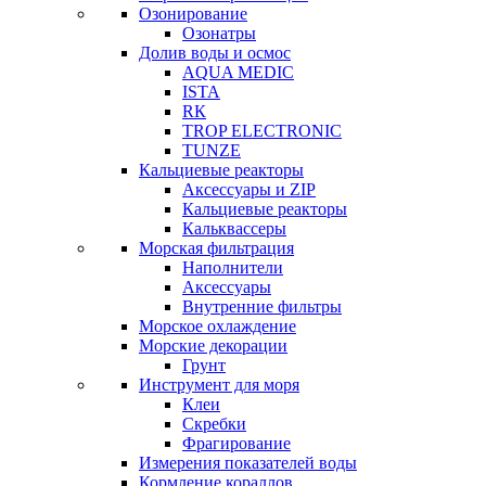
Озонирование
Озонатры
Долив воды и осмос
AQUA MEDIC
ISTA
RК
TROP ELECTRONIC
TUNZE
Кальциевые реакторы
Аксессуары и ZIP
Кальциевые реакторы
Кальквассеры
Морская фильтрация
Наполнители
Аксессуары
Внутренние фильтры
Морское охлаждение
Морские декорации
Грунт
Инструмент для моря
Клеи
Скребки
Фрагирование
Измерения показателей воды
Кормление кораллов