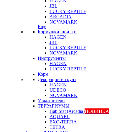
HAGEN
JBL
LUCKY REPTILE
ARCADIA
NOVAMARK
Еще
Кормушки, поилки
HAGEN
JBL
LUCKY REPTILE
NOVAMARK
Инструменты
HAGEN
LUCKY REPTILE
Корм
Декорации и грунт
HAGEN
UDECO
NOVAMARK
Увлажнители
ТЕРРАРИУМЫ
HabiStat (Arcadia)
НОВИНКА
AQUAEL
EXO-TERRA
TETRA