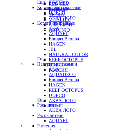
Еще
ZOOMED
RED SEA
Кораллы натуральные
РОССИЯ
Sochting
UDECO
TETRA
АКВА ЛОГО
VITALITY
Коряги природные
АКВАФОН
ADA
ARTUNIQ
AQUAEL
Europet Bernina
HAGEN
JBL
NATURAL COLOR
Еще
REEF OCTOPUS
Натуральные камни
UDECO
ADA
РОССИЯ
AQUADECO
Europet Bernina
HAGEN
REEF OCTOPUS
UDECO
Еще
АКВА ЛОГО
Ракушки
PRIME
АКВА ЛОГО
Распылители
AQUAEL
Растения