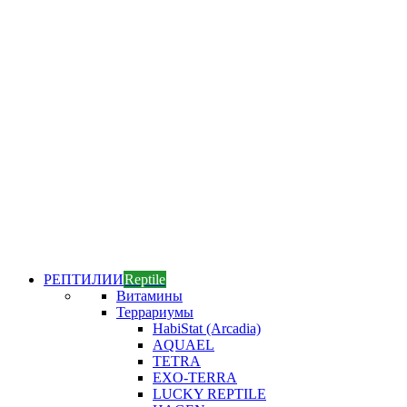
РЕПТИЛИИ
Reptile
Витамины
Террариумы
HabiStat (Arcadia)
AQUAEL
TETRA
EXO-TERRA
LUCKY REPTILE