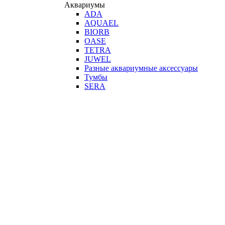
Аквариумы
ADA
AQUAEL
BIORB
OASE
TETRA
JUWEL
Разные аквариумные аксессуары
Тумбы
SERA