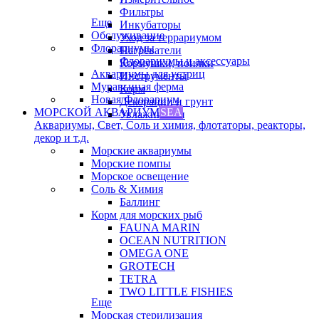
Фильтры
Еще
Инкубаторы
Обслуживание
Уход за террариумом
Флорариумы
Нагреватели
Флорариумы и аксессуары
Кормушки, поилки
Аквариумы для устриц
Инструменты
Муравьиная ферма
Корм
Новая Флорариум
Декорации и грунт
МОРСКОЙ АКВАРИУМ
SEA
Увлажнители
Аквариумы, Свет, Соль и химия, флотаторы, реакторы,
декор и т.д.
Морские аквариумы
Морские помпы
Морское освещение
Соль & Химия
Баллинг
Корм для морских рыб
FAUNA MARIN
OCEAN NUTRITION
OMEGA ONE
GROTECH
TETRA
TWO LITTLE FISHIES
Еще
Морская стерилизация