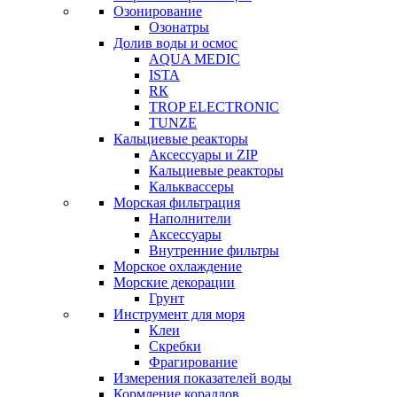
Озонирование
Озонатры
Долив воды и осмос
AQUA MEDIC
ISTA
RК
TROP ELECTRONIC
TUNZE
Кальциевые реакторы
Аксессуары и ZIP
Кальциевые реакторы
Кальквассеры
Морская фильтрация
Наполнители
Аксессуары
Внутренние фильтры
Морское охлаждение
Морские декорации
Грунт
Инструмент для моря
Клеи
Скребки
Фрагирование
Измерения показателей воды
Кормление кораллов