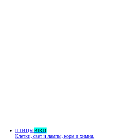
ПТИЦЫ
BIRD
Клетки, свет и лампы, корм и химия.