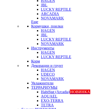
HAGEN
JBL
LUCKY REPTILE
ARCADIA
NOVAMARK
Еще
Кормушки, поилки
HAGEN
JBL
LUCKY REPTILE
NOVAMARK
Инструменты
HAGEN
LUCKY REPTILE
Корм
Декорации и грунт
HAGEN
UDECO
NOVAMARK
Увлажнители
ТЕРРАРИУМЫ
HabiStat (Arcadia)
НОВИНКА
AQUAEL
EXO-TERRA
TETRA