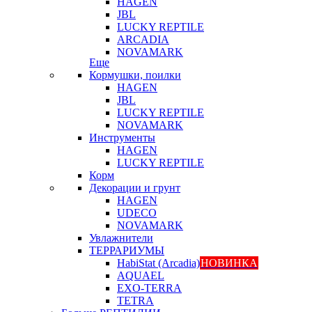
HAGEN
JBL
LUCKY REPTILE
ARCADIA
NOVAMARK
Еще
Кормушки, поилки
HAGEN
JBL
LUCKY REPTILE
NOVAMARK
Инструменты
HAGEN
LUCKY REPTILE
Корм
Декорации и грунт
HAGEN
UDECO
NOVAMARK
Увлажнители
ТЕРРАРИУМЫ
HabiStat (Arcadia)
НОВИНКА
AQUAEL
EXO-TERRA
TETRA