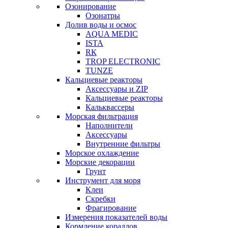
Озонирование
Озонатры
Долив воды и осмос
AQUA MEDIC
ISTA
RК
TROP ELECTRONIC
TUNZE
Кальциевые реакторы
Аксессуары и ZIP
Кальциевые реакторы
Кальквассеры
Морская фильтрация
Наполнители
Аксессуары
Внутренние фильтры
Морское охлаждение
Морские декорации
Грунт
Инструмент для моря
Клеи
Скребки
Фрагирование
Измерения показателей воды
Кормление кораллов