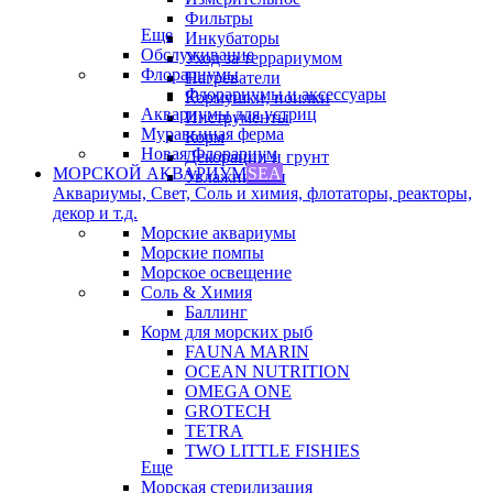
Фильтры
Еще
Инкубаторы
Обслуживание
Уход за террариумом
Флорариумы
Нагреватели
Флорариумы и аксессуары
Кормушки, поилки
Аквариумы для устриц
Инструменты
Муравьиная ферма
Корм
Новая Флорариум
Декорации и грунт
МОРСКОЙ АКВАРИУМ
SEA
Увлажнители
Аквариумы, Свет, Соль и химия, флотаторы, реакторы,
декор и т.д.
Морские аквариумы
Морские помпы
Морское освещение
Соль & Химия
Баллинг
Корм для морских рыб
FAUNA MARIN
OCEAN NUTRITION
OMEGA ONE
GROTECH
TETRA
TWO LITTLE FISHIES
Еще
Морская стерилизация