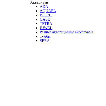
Аквариумы
ADA
AQUAEL
BIORB
OASE
TETRA
JUWEL
Разные аквариумные аксессуары
Тумбы
SERA