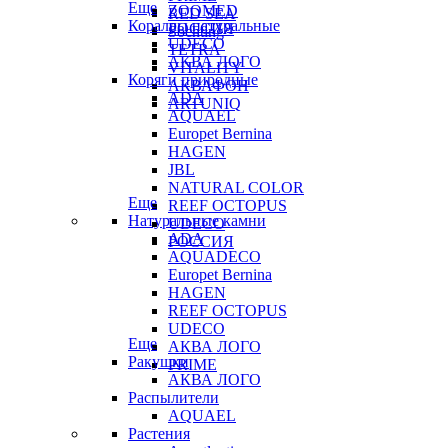
Еще
ZOOMED
RED SEA
Кораллы натуральные
РОССИЯ
Sochting
UDECO
TETRA
АКВА ЛОГО
VITALITY
Коряги природные
АКВАФОН
ADA
ARTUNIQ
AQUAEL
Europet Bernina
HAGEN
JBL
NATURAL COLOR
Еще
REEF OCTOPUS
Натуральные камни
UDECO
ADA
РОССИЯ
AQUADECO
Europet Bernina
HAGEN
REEF OCTOPUS
UDECO
Еще
АКВА ЛОГО
Ракушки
PRIME
АКВА ЛОГО
Распылители
AQUAEL
Растения