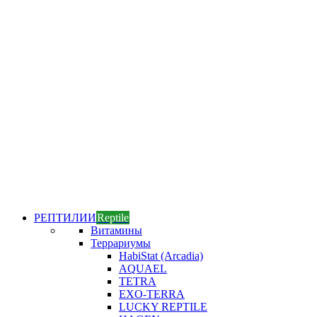
РЕПТИЛИИ
Reptile
Витамины
Террариумы
HabiStat (Arcadia)
AQUAEL
TETRA
EXO-TERRA
LUCKY REPTILE