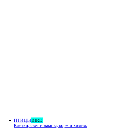
ПТИЦЫ
BIRD
Клетки, свет и лампы, корм и химия.