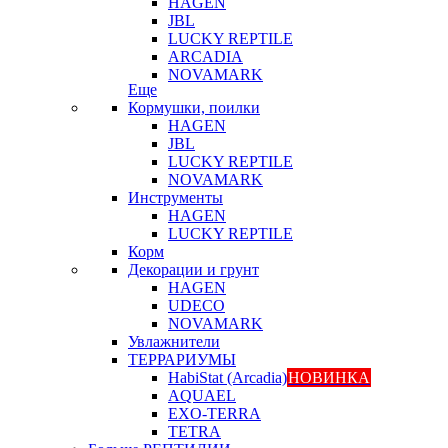
HAGEN
JBL
LUCKY REPTILE
ARCADIA
NOVAMARK
Еще
Кормушки, поилки
HAGEN
JBL
LUCKY REPTILE
NOVAMARK
Инструменты
HAGEN
LUCKY REPTILE
Корм
Декорации и грунт
HAGEN
UDECO
NOVAMARK
Увлажнители
ТЕРРАРИУМЫ
HabiStat (Arcadia)
НОВИНКА
AQUAEL
EXO-TERRA
TETRA