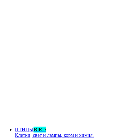
ПТИЦЫ
BIRD
Клетки, свет и лампы, корм и химия.