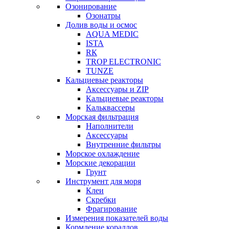
Озонирование
Озонатры
Долив воды и осмос
AQUA MEDIC
ISTA
RК
TROP ELECTRONIC
TUNZE
Кальциевые реакторы
Аксессуары и ZIP
Кальциевые реакторы
Кальквассеры
Морская фильтрация
Наполнители
Аксессуары
Внутренние фильтры
Морское охлаждение
Морские декорации
Грунт
Инструмент для моря
Клеи
Скребки
Фрагирование
Измерения показателей воды
Кормление кораллов