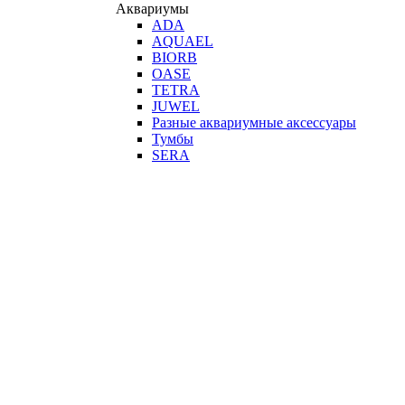
Аквариумы
ADA
AQUAEL
BIORB
OASE
TETRA
JUWEL
Разные аквариумные аксессуары
Тумбы
SERA