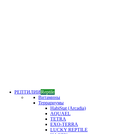
РЕПТИЛИИ
Reptile
Витамины
Террариумы
HabiStat (Arcadia)
AQUAEL
TETRA
EXO-TERRA
LUCKY REPTILE