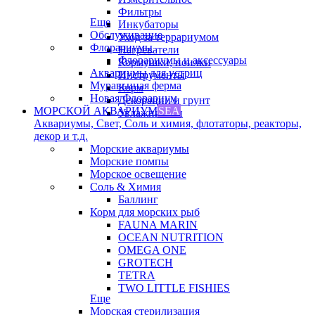
Фильтры
Еще
Инкубаторы
Обслуживание
Уход за террариумом
Флорариумы
Нагреватели
Флорариумы и аксессуары
Кормушки, поилки
Аквариумы для устриц
Инструменты
Муравьиная ферма
Корм
Новая Флорариум
Декорации и грунт
МОРСКОЙ АКВАРИУМ
SEA
Увлажнители
Аквариумы, Свет, Соль и химия, флотаторы, реакторы,
декор и т.д.
Морские аквариумы
Морские помпы
Морское освещение
Соль & Химия
Баллинг
Корм для морских рыб
FAUNA MARIN
OCEAN NUTRITION
OMEGA ONE
GROTECH
TETRA
TWO LITTLE FISHIES
Еще
Морская стерилизация