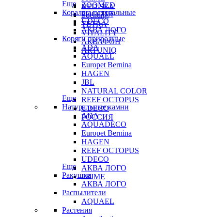
Еще
ZOOMED
RED SEA
Кораллы натуральные
РОССИЯ
Sochting
UDECO
TETRA
АКВА ЛОГО
VITALITY
Коряги природные
АКВАФОН
ADA
ARTUNIQ
AQUAEL
Europet Bernina
HAGEN
JBL
NATURAL COLOR
Еще
REEF OCTOPUS
Натуральные камни
UDECO
ADA
РОССИЯ
AQUADECO
Europet Bernina
HAGEN
REEF OCTOPUS
UDECO
Еще
АКВА ЛОГО
Ракушки
PRIME
АКВА ЛОГО
Распылители
AQUAEL
Растения