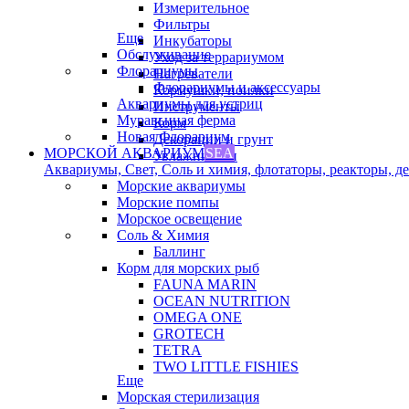
Измерительное
Фильтры
Еще
Инкубаторы
Обслуживание
Уход за террариумом
Флорариумы
Нагреватели
Флорариумы и аксессуары
Кормушки, поилки
Аквариумы для устриц
Инструменты
Муравьиная ферма
Корм
Новая Флорариум
Декорации и грунт
МОРСКОЙ АКВАРИУМ
SEA
Увлажнители
Аквариумы, Свет, Соль и химия, флотаторы, реакторы, дек
Морские аквариумы
Морские помпы
Морское освещение
Соль & Химия
Баллинг
Корм для морских рыб
FAUNA MARIN
OCEAN NUTRITION
OMEGA ONE
GROTECH
TETRA
TWO LITTLE FISHIES
Еще
Морская стерилизация