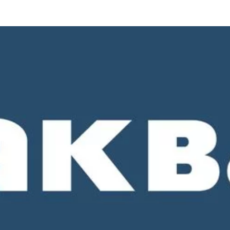
о 18-00. СБ и ВС - выходные