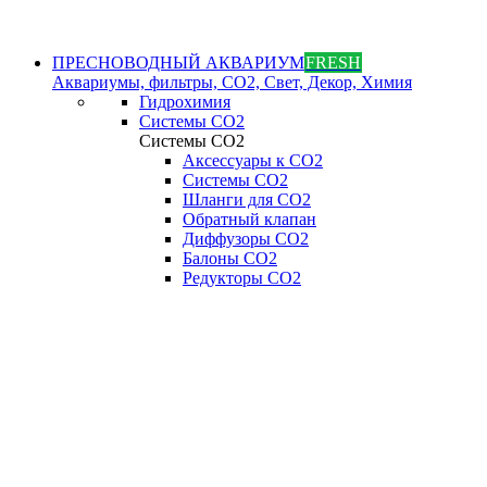
ПРЕСНОВОДНЫЙ АКВАРИУМ
FRESH
Аквариумы, фильтры, СО2, Свет, Декор, Химия
Гидрохимия
Системы СО2
Системы СО2
Аксессуары к СО2
Системы СО2
Шланги для CO2
Обратный клапан
Диффузоры СO2
Балоны CO2
Редукторы CO2