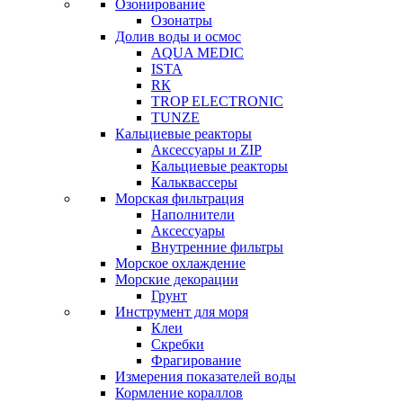
Озонирование
Озонатры
Долив воды и осмос
AQUA MEDIC
ISTA
RК
TROP ELECTRONIC
TUNZE
Кальциевые реакторы
Аксессуары и ZIP
Кальциевые реакторы
Кальквассеры
Морская фильтрация
Наполнители
Аксессуары
Внутренние фильтры
Морское охлаждение
Морские декорации
Грунт
Инструмент для моря
Клеи
Скребки
Фрагирование
Измерения показателей воды
Кормление кораллов