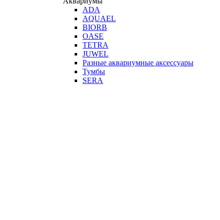
Аквариумы
ADA
AQUAEL
BIORB
OASE
TETRA
JUWEL
Разные аквариумные аксессуары
Тумбы
SERA