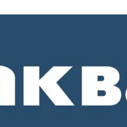
о 18-00. СБ и ВС - выходные