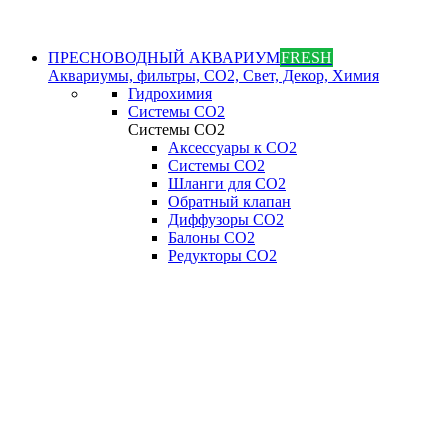
ПРЕСНОВОДНЫЙ АКВАРИУМ
FRESH
Аквариумы, фильтры, СО2, Свет, Декор, Химия
Гидрохимия
Системы СО2
Системы СО2
Аксессуары к СО2
Системы СО2
Шланги для CO2
Обратный клапан
Диффузоры СO2
Балоны CO2
Редукторы CO2