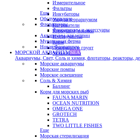
Измерительное
Фильтры
Еще
Инкубаторы
Обслуживание
Уход за террариумом
Флорариумы
Нагреватели
Флорариумы и аксессуары
Кормушки, поилки
Аквариумы для устриц
Инструменты
Муравьиная ферма
Корм
Новая Флорариум
Декорации и грунт
МОРСКОЙ АКВАРИУМ
SEA
Увлажнители
Аквариумы, Свет, Соль и химия, флотаторы, реакторы, дек
Морские аквариумы
Морские помпы
Морское освещение
Соль & Химия
Баллинг
Корм для морских рыб
FAUNA MARIN
OCEAN NUTRITION
OMEGA ONE
GROTECH
TETRA
TWO LITTLE FISHIES
Еще
Морская стерилизация