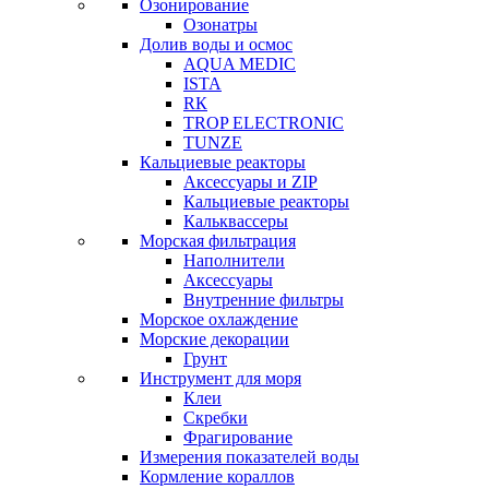
Озонирование
Озонатры
Долив воды и осмос
AQUA MEDIC
ISTA
RК
TROP ELECTRONIC
TUNZE
Кальциевые реакторы
Аксессуары и ZIP
Кальциевые реакторы
Кальквассеры
Морская фильтрация
Наполнители
Аксессуары
Внутренние фильтры
Морское охлаждение
Морские декорации
Грунт
Инструмент для моря
Клеи
Скребки
Фрагирование
Измерения показателей воды
Кормление кораллов