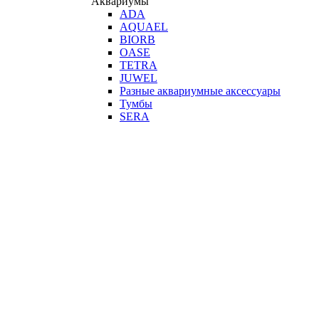
Аквариумы
ADA
AQUAEL
BIORB
OASE
TETRA
JUWEL
Разные аквариумные аксессуары
Тумбы
SERA