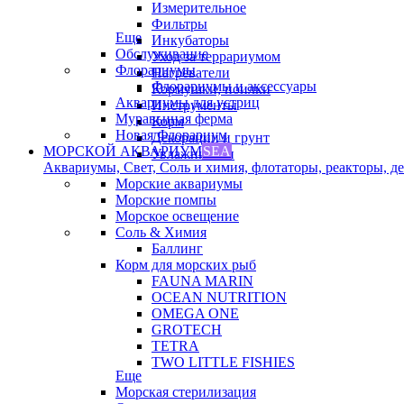
Измерительное
Фильтры
Еще
Инкубаторы
Обслуживание
Уход за террариумом
Флорариумы
Нагреватели
Флорариумы и аксессуары
Кормушки, поилки
Аквариумы для устриц
Инструменты
Муравьиная ферма
Корм
Новая Флорариум
Декорации и грунт
МОРСКОЙ АКВАРИУМ
SEA
Увлажнители
Аквариумы, Свет, Соль и химия, флотаторы, реакторы, дек
Морские аквариумы
Морские помпы
Морское освещение
Соль & Химия
Баллинг
Корм для морских рыб
FAUNA MARIN
OCEAN NUTRITION
OMEGA ONE
GROTECH
TETRA
TWO LITTLE FISHIES
Еще
Морская стерилизация