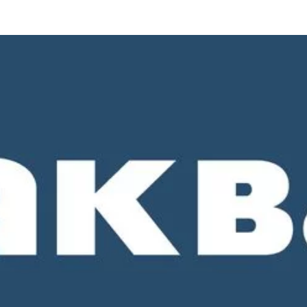
о 18-00. СБ и ВС - выходные