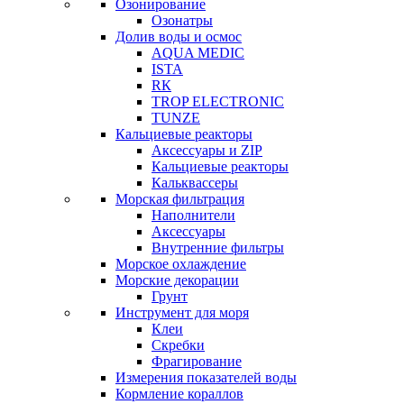
Озонирование
Озонатры
Долив воды и осмос
AQUA MEDIC
ISTA
RК
TROP ELECTRONIC
TUNZE
Кальциевые реакторы
Аксессуары и ZIP
Кальциевые реакторы
Кальквассеры
Морская фильтрация
Наполнители
Аксессуары
Внутренние фильтры
Морское охлаждение
Морские декорации
Грунт
Инструмент для моря
Клеи
Скребки
Фрагирование
Измерения показателей воды
Кормление кораллов