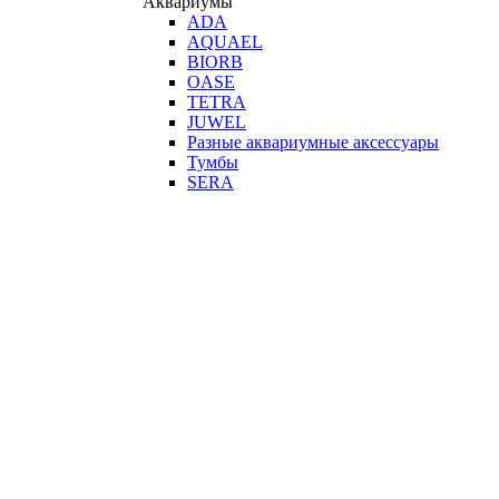
Аквариумы
ADA
AQUAEL
BIORB
OASE
TETRA
JUWEL
Разные аквариумные аксессуары
Тумбы
SERA