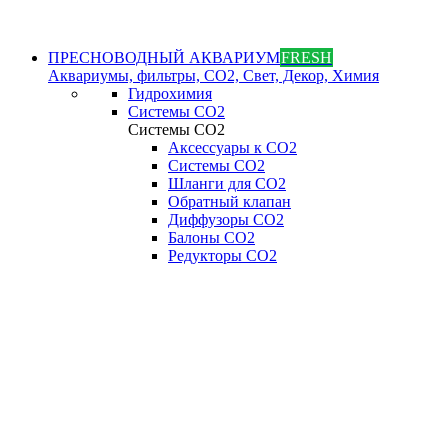
ПРЕСНОВОДНЫЙ АКВАРИУМ
FRESH
Аквариумы, фильтры, СО2, Свет, Декор, Химия
Гидрохимия
Системы СО2
Системы СО2
Аксессуары к СО2
Системы СО2
Шланги для CO2
Обратный клапан
Диффузоры СO2
Балоны CO2
Редукторы CO2