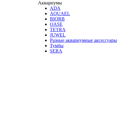
Аквариумы
ADA
AQUAEL
BIORB
OASE
TETRA
JUWEL
Разные аквариумные аксессуары
Тумбы
SERA