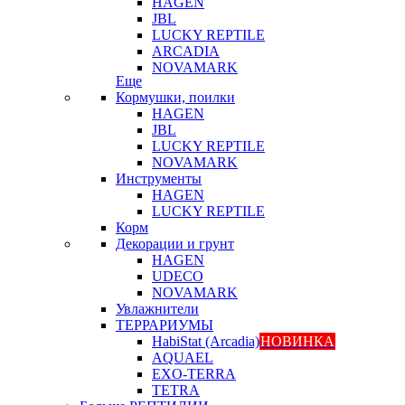
HAGEN
JBL
LUCKY REPTILE
ARCADIA
NOVAMARK
Еще
Кормушки, поилки
HAGEN
JBL
LUCKY REPTILE
NOVAMARK
Инструменты
HAGEN
LUCKY REPTILE
Корм
Декорации и грунт
HAGEN
UDECO
NOVAMARK
Увлажнители
ТЕРРАРИУМЫ
HabiStat (Arcadia)
НОВИНКА
AQUAEL
EXO-TERRA
TETRA