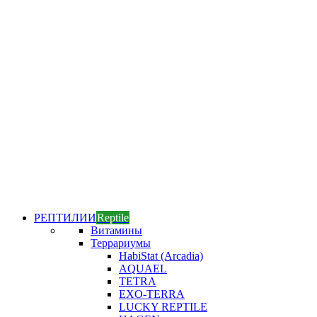
РЕПТИЛИИ
Reptile
Витамины
Террариумы
HabiStat (Arcadia)
AQUAEL
TETRA
EXO-TERRA
LUCKY REPTILE