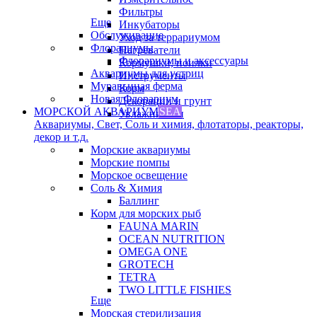
Фильтры
Еще
Инкубаторы
Обслуживание
Уход за террариумом
Флорариумы
Нагреватели
Флорариумы и аксессуары
Кормушки, поилки
Аквариумы для устриц
Инструменты
Муравьиная ферма
Корм
Новая Флорариум
Декорации и грунт
МОРСКОЙ АКВАРИУМ
SEA
Увлажнители
Аквариумы, Свет, Соль и химия, флотаторы, реакторы,
декор и т.д.
Морские аквариумы
Морские помпы
Морское освещение
Соль & Химия
Баллинг
Корм для морских рыб
FAUNA MARIN
OCEAN NUTRITION
OMEGA ONE
GROTECH
TETRA
TWO LITTLE FISHIES
Еще
Морская стерилизация