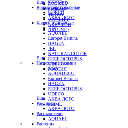
Еще
ZOOMED
RED SEA
Кораллы натуральные
РОССИЯ
Sochting
UDECO
TETRA
АКВА ЛОГО
VITALITY
Коряги природные
АКВАФОН
ADA
ARTUNIQ
AQUAEL
Europet Bernina
HAGEN
JBL
NATURAL COLOR
Еще
REEF OCTOPUS
Натуральные камни
UDECO
ADA
РОССИЯ
AQUADECO
Europet Bernina
HAGEN
REEF OCTOPUS
UDECO
Еще
АКВА ЛОГО
Ракушки
PRIME
АКВА ЛОГО
Распылители
AQUAEL
Растения