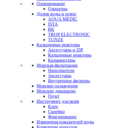
Озонирование
Озонатры
Долив воды и осмос
AQUA MEDIC
ISTA
RК
TROP ELECTRONIC
TUNZE
Кальциевые реакторы
Аксессуары и ZIP
Кальциевые реакторы
Кальквассеры
Морская фильтрация
Наполнители
Аксессуары
Внутренние фильтры
Морское охлаждение
Морские декорации
Грунт
Инструмент для моря
Клеи
Скребки
Фрагирование
Измерения показателей воды
Кормление кораллов