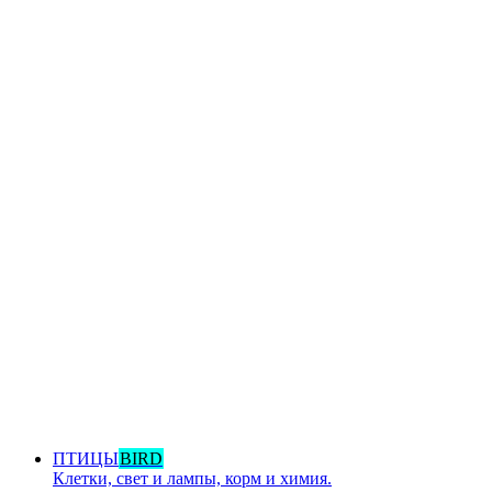
ПТИЦЫ
BIRD
Клетки, свет и лампы, корм и химия.