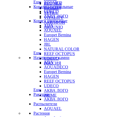
Еще
ZOOMED
RED SEA
Кораллы натуральные
РОССИЯ
Sochting
UDECO
TETRA
АКВА ЛОГО
VITALITY
Коряги природные
АКВАФОН
ADA
ARTUNIQ
AQUAEL
Europet Bernina
HAGEN
JBL
NATURAL COLOR
Еще
REEF OCTOPUS
Натуральные камни
UDECO
ADA
РОССИЯ
AQUADECO
Europet Bernina
HAGEN
REEF OCTOPUS
UDECO
Еще
АКВА ЛОГО
Ракушки
PRIME
АКВА ЛОГО
Распылители
AQUAEL
Растения