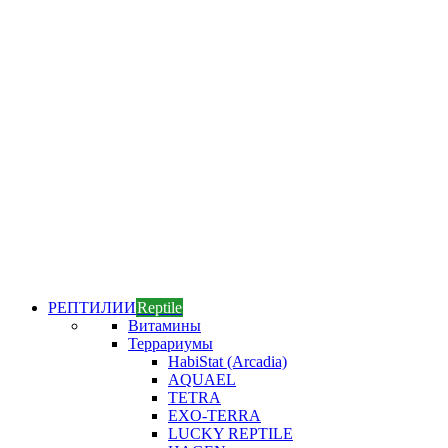
РЕПТИЛИИ
Reptile
Витамины
Террариумы
HabiStat (Arcadia)
AQUAEL
TETRA
EXO-TERRA
LUCKY REPTILE