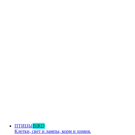
ПТИЦЫ
BIRD
Клетки, свет и лампы, корм и химия.