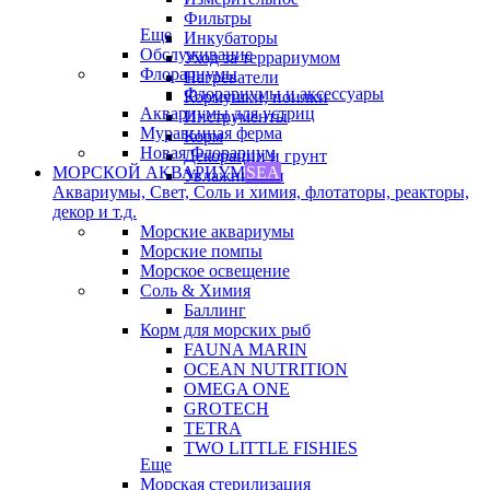
Фильтры
Еще
Инкубаторы
Обслуживание
Уход за террариумом
Флорариумы
Нагреватели
Флорариумы и аксессуары
Кормушки, поилки
Аквариумы для устриц
Инструменты
Муравьиная ферма
Корм
Новая Флорариум
Декорации и грунт
МОРСКОЙ АКВАРИУМ
SEA
Увлажнители
Аквариумы, Свет, Соль и химия, флотаторы, реакторы,
декор и т.д.
Морские аквариумы
Морские помпы
Морское освещение
Соль & Химия
Баллинг
Корм для морских рыб
FAUNA MARIN
OCEAN NUTRITION
OMEGA ONE
GROTECH
TETRA
TWO LITTLE FISHIES
Еще
Морская стерилизация