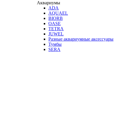
Аквариумы
ADA
AQUAEL
BIORB
OASE
TETRA
JUWEL
Разные аквариумные аксессуары
Тумбы
SERA