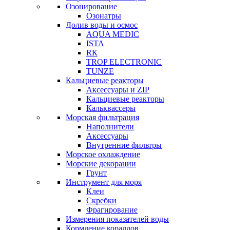
Озонирование
Озонатры
Долив воды и осмос
AQUA MEDIC
ISTA
RК
TROP ELECTRONIC
TUNZE
Кальциевые реакторы
Аксессуары и ZIP
Кальциевые реакторы
Кальквассеры
Морская фильтрация
Наполнители
Аксессуары
Внутренние фильтры
Морское охлаждение
Морские декорации
Грунт
Инструмент для моря
Клеи
Скребки
Фрагирование
Измерения показателей воды
Кормление кораллов