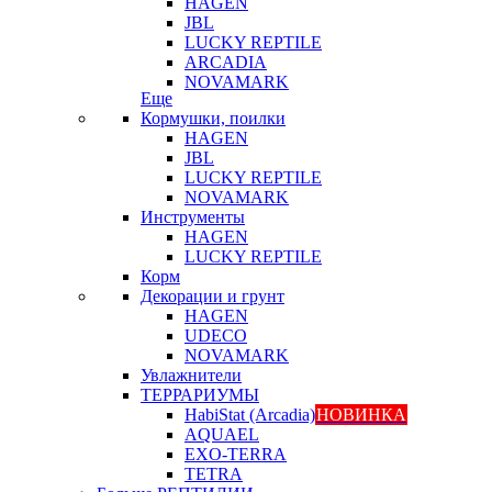
HAGEN
JBL
LUCKY REPTILE
ARCADIA
NOVAMARK
Еще
Кормушки, поилки
HAGEN
JBL
LUCKY REPTILE
NOVAMARK
Инструменты
HAGEN
LUCKY REPTILE
Корм
Декорации и грунт
HAGEN
UDECO
NOVAMARK
Увлажнители
ТЕРРАРИУМЫ
HabiStat (Arcadia)
НОВИНКА
AQUAEL
EXO-TERRA
TETRA