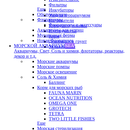
Фильтры
Еще
Инкубаторы
Обслуживание
Уход за террариумом
Флорариумы
Нагреватели
Флорариумы и аксессуары
Кормушки, поилки
Аквариумы для устриц
Инструменты
Муравьиная ферма
Корм
Новая Флорариум
Декорации и грунт
МОРСКОЙ АКВАРИУМ
SEA
Увлажнители
Аквариумы, Свет, Соль и химия, флотаторы, реакторы,
декор и т.д.
Морские аквариумы
Морские помпы
Морское освещение
Соль & Химия
Баллинг
Корм для морских рыб
FAUNA MARIN
OCEAN NUTRITION
OMEGA ONE
GROTECH
TETRA
TWO LITTLE FISHIES
Еще
Морская стерилизация