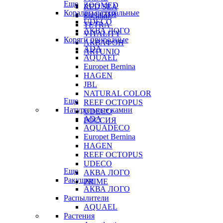
Еще
ZOOMED
RED SEA
Кораллы натуральные
РОССИЯ
Sochting
UDECO
TETRA
АКВА ЛОГО
VITALITY
Коряги природные
АКВАФОН
ADA
ARTUNIQ
AQUAEL
Europet Bernina
HAGEN
JBL
NATURAL COLOR
Еще
REEF OCTOPUS
Натуральные камни
UDECO
ADA
РОССИЯ
AQUADECO
Europet Bernina
HAGEN
REEF OCTOPUS
UDECO
Еще
АКВА ЛОГО
Ракушки
PRIME
АКВА ЛОГО
Распылители
AQUAEL
Растения