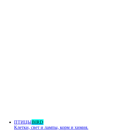
ПТИЦЫ
BIRD
Клетки, свет и лампы, корм и химия.