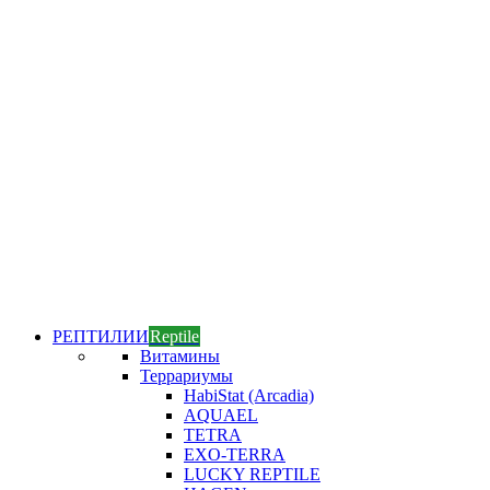
РЕПТИЛИИ
Reptile
Витамины
Террариумы
HabiStat (Arcadia)
AQUAEL
TETRA
EXO-TERRA
LUCKY REPTILE