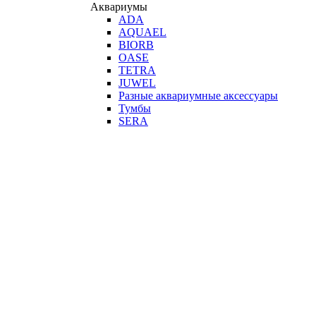
Аквариумы
ADA
AQUAEL
BIORB
OASE
TETRA
JUWEL
Разные аквариумные аксессуары
Тумбы
SERA