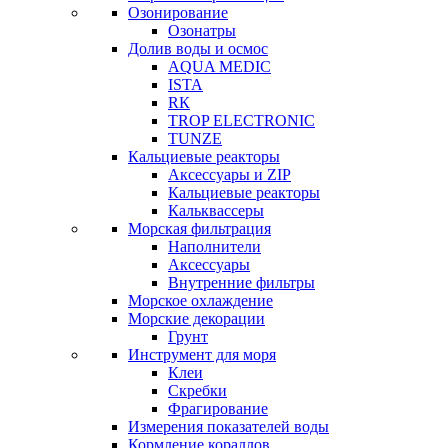
Озонирование
Озонатры
Долив воды и осмос
AQUA MEDIC
ISTA
RК
TROP ELECTRONIC
TUNZE
Кальциевые реакторы
Аксессуары и ZIP
Кальциевые реакторы
Кальквассеры
Морская фильтрация
Наполнители
Аксессуары
Внутренние фильтры
Морское охлаждение
Морские декорации
Грунт
Инструмент для моря
Клеи
Скребки
Фрагирование
Измерения показателей воды
Кормление кораллов