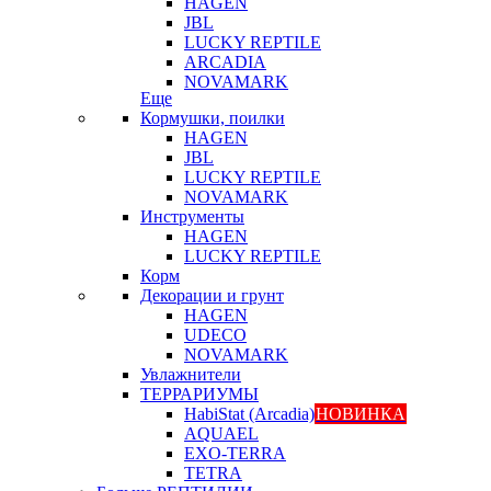
HAGEN
JBL
LUCKY REPTILE
ARCADIA
NOVAMARK
Еще
Кормушки, поилки
HAGEN
JBL
LUCKY REPTILE
NOVAMARK
Инструменты
HAGEN
LUCKY REPTILE
Корм
Декорации и грунт
HAGEN
UDECO
NOVAMARK
Увлажнители
ТЕРРАРИУМЫ
HabiStat (Arcadia)
НОВИНКА
AQUAEL
EXO-TERRA
TETRA